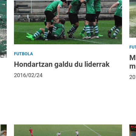
FU
FUTBOLA
M
Hondartzan galdu du liderrak
m
2016/02/24
20