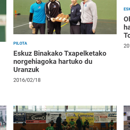
ES
O
ha
T
PILOTA
20
Eskuz Binakako Txapelketako
norgehiagoka hartuko du
Uranzuk
2016/02/18