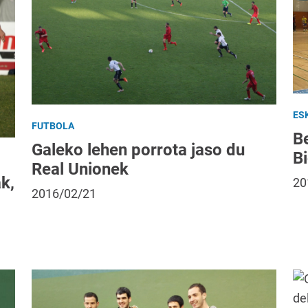
ES
FUTBOLA
Be
Galeko lehen porrota jaso du
Bi
Real Unionek
k,
20
2016/02/21