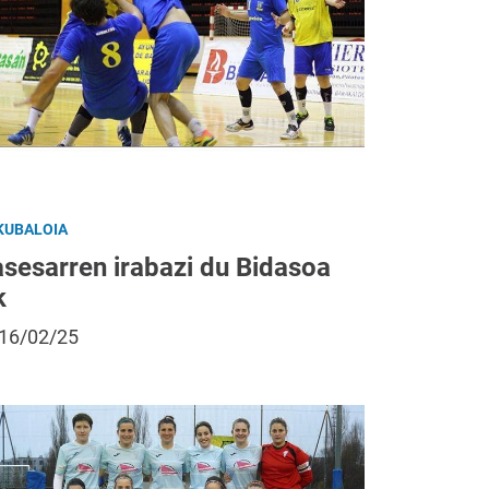
KUBALOIA
asesarren irabazi du Bidasoa
k
16/02/25