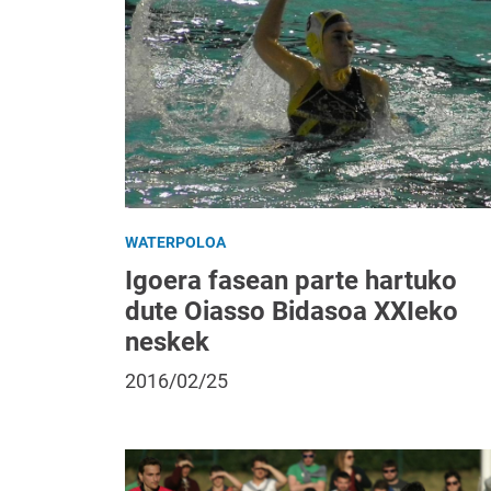
WATERPOLOA
Igoera fasean parte hartuko
dute Oiasso Bidasoa XXIeko
neskek
2016/02/25