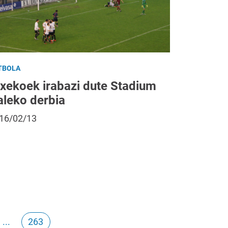
TBOLA
txekoek irabazi dute Stadium
aleko derbia
16/02/13
...
263