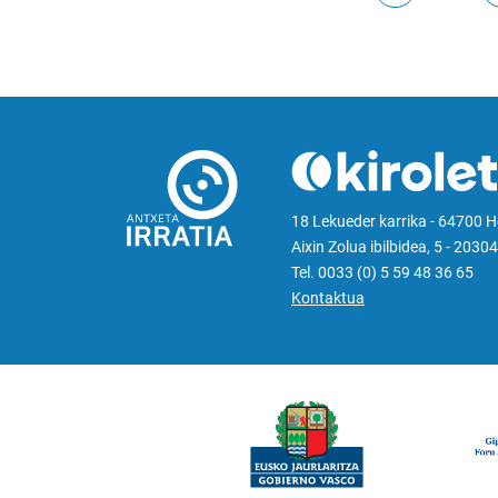
18 Lekueder karrika - 64700 
Aixin Zolua ibilbidea, 5 - 20304
Tel. 0033 (0) 5 59 48 36 65
Kontaktua