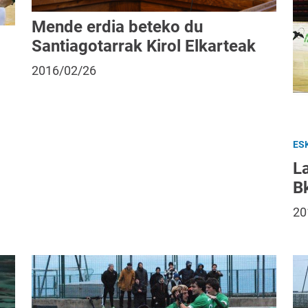
Mende erdia beteko du
Santiagotarrak Kirol Elkarteak
2016/02/26
ES
L
B
20