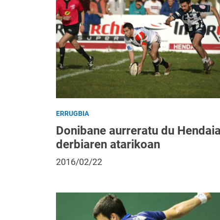
ERRUGBIA
Donibane aurreratu du Hendaia
derbiaren atarikoan
2016/02/22