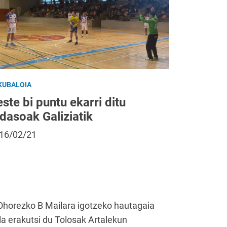
KUBALOIA
ste bi puntu ekarri ditu
dasoak Galiziatik
16/02/21