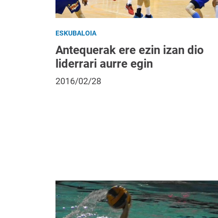
ESKUBALOIA
Antequerak ere ezin izan dio
liderrari aurre egin
2016/02/28