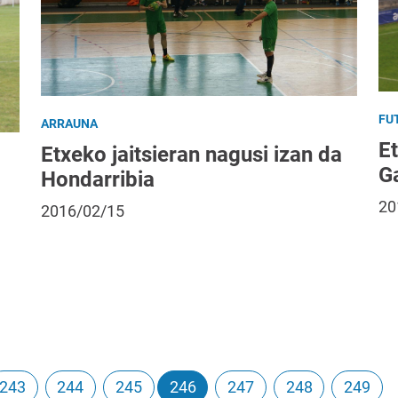
FU
ARRAUNA
E
Etxeko jaitsieran nagusi izan da
G
Hondarribia
20
2016/02/15
243
244
245
246
247
248
249