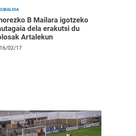
KUBALOIA
horezko B Mailara igotzeko
utagaia dela erakutsi du
olosak Artalekun
16/02/17