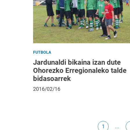
FUTBOLA
Jardunaldi bikaina izan dute
Ohorezko Erregionaleko talde
bidasoarrek
2016/02/16
1
...