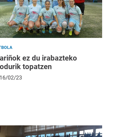
TBOLA
ariñok ez du irabazteko
odurik topatzen
16/02/23