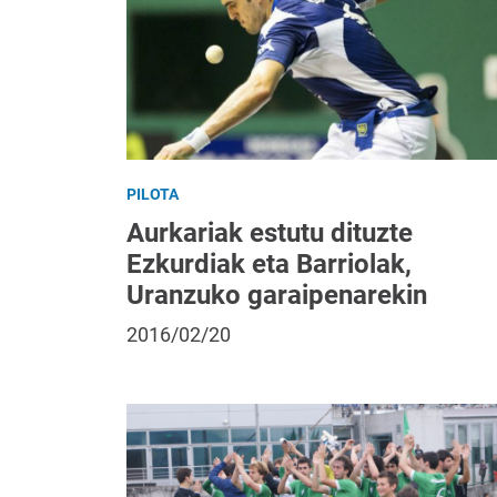
PILOTA
Aurkariak estutu dituzte
Ezkurdiak eta Barriolak,
Uranzuko garaipenarekin
2016/02/20