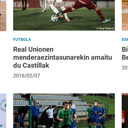
FUTBOLA
ES
Real Unionen
Bi
menderaezintasunarekin amaitu
B
du Castillak
20
2016/02/07