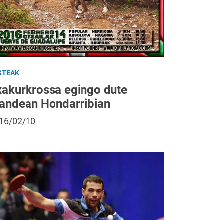
STEAK
xakurkrossa egingo dute
gandean Hondarribian
16/02/10