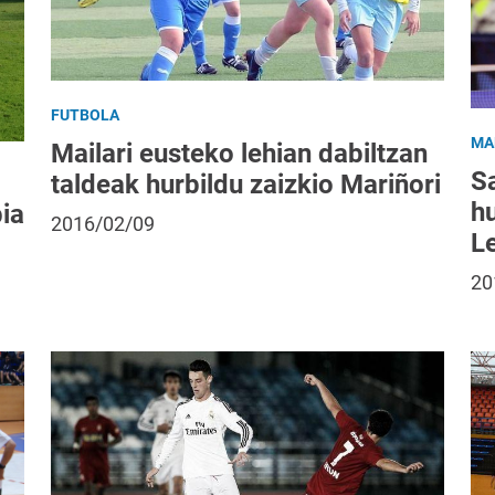
FUTBOLA
MA
Mailari eusteko lehian dabiltzan
S
taldeak hurbildu zaizkio Mariñori
h
bia
2016/02/09
L
20