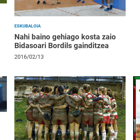
ESKUBALOIA
Nahi baino gehiago kosta zaio
Bidasoari Bordils gainditzea
2016/02/13