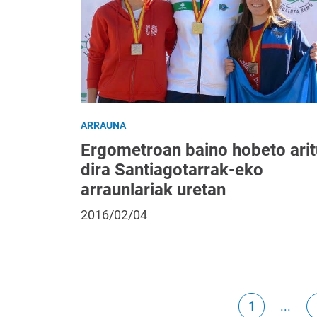
ARRAUNA
Ergometroan baino hobeto arit
dira Santiagotarrak-eko
arraunlariak uretan
2016/02/04
1
...