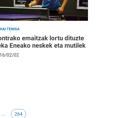
HAI TENISA
ntrako emaitzak lortu dituzte
eka Eneako neskek eta mutilek
16/02/02
...
264