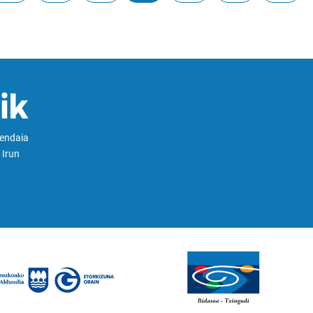
Hendaia
 Irun