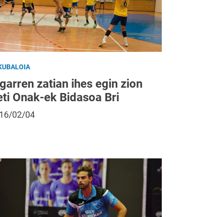
KUBALOIA
garren zatian ihes egin zion
eti Onak-ek Bidasoa Bri
16/02/04