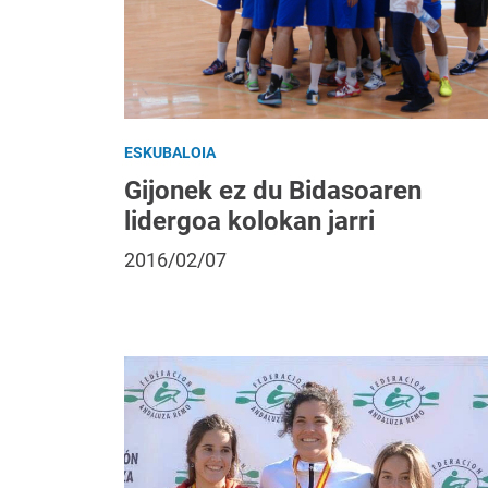
ESKUBALOIA
Gijonek ez du Bidasoaren
lidergoa kolokan jarri
2016/02/07