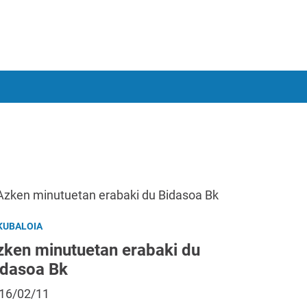
KUBALOIA
zken minutuetan erabaki du
idasoa Bk
16/02/11