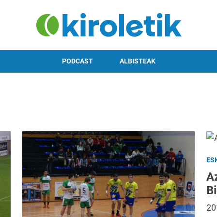
PODCAST
ALBISTEAK
ES
A
B
20