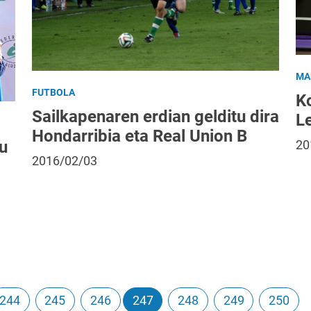
MA
FUTBOLA
Ko
Sailkapenaren erdian gelditu dira
L
Hondarribia eta Real Union B
20
u
2016/02/03
244
245
246
247
248
249
250