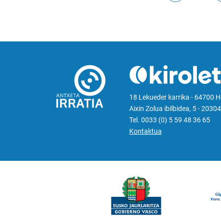
18 Lekueder karrika - 64700 
Aixin Zolua ibilbidea, 5 - 20304
Tel. 0033 (0) 5 59 48 36 65
Kontaktua