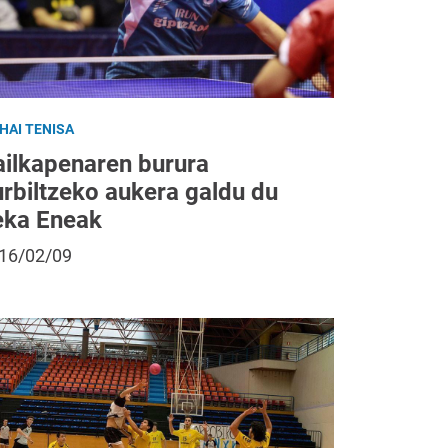
HAI TENISA
ailkapenaren burura
urbiltzeko aukera galdu du
eka Eneak
16/02/09