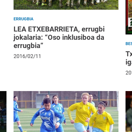
ERRUGBIA
LEA ETXEBARRIETA, errugbi
jokalaria: “Oso inklusiboa da
BE
errugbia”
T
2016/02/11
i
20