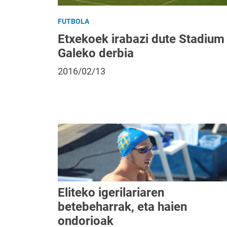
FUTBOLA
Etxekoek irabazi dute Stadium
Galeko derbia
2016/02/13
Eliteko igerilariaren
betebeharrak, eta haien
ondorioak