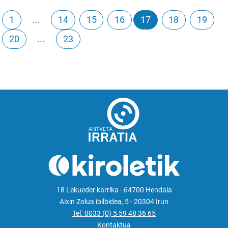
1
...
14
15
16
17
18
19
20
...
23
18 Lekueder karrika - 64700 Hendaia
Aixin Zolua ibilbidea, 5 - 20304 Irun
Tel. 0033 (0) 5 59 48 36 65
Kontaktua