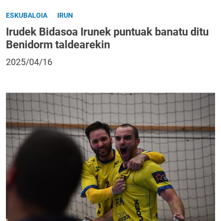
ESKUBALOIA
IRUN
Irudek Bidasoa Irunek puntuak banatu ditu
Benidorm taldearekin
2025/04/16