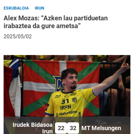
ESKUBALOIA
IRUN
Alex Mozas: “Azken lau partiduetan
irabaztea da gure ametsa”
2025/05/02
Irudek Bidasoa
22
32
MT Melsungen
Irun