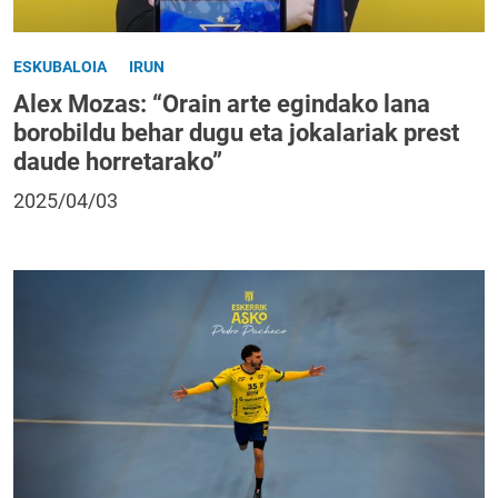
ESKUBALOIA
IRUN
Alex Mozas: “Orain arte egindako lana
borobildu behar dugu eta jokalariak prest
daude horretarako”
2025/04/03