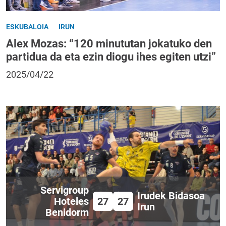
ESKUBALOIA
IRUN
Alex Mozas: “120 minututan jokatuko den
partidua da eta ezin diogu ihes egiten utzi”
2025/04/22
Servigroup
Irudek Bidasoa
Hoteles
27
27
Irun
Benidorm