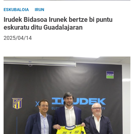
ESKUBALOIA
IRUN
Irudek Bidasoa Irunek bertze bi puntu
eskuratu ditu Guadalajaran
2025/04/14