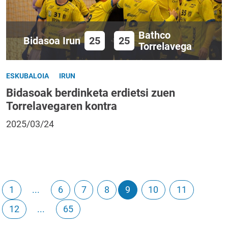
Bathco
Bidasoa Irun
25
25
Torrelavega
ESKUBALOIA
IRUN
Bidasoak berdinketa erdietsi zuen
Torrelavegaren kontra
2025/03/24
1
...
6
7
8
9
10
11
12
...
65