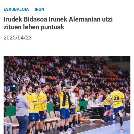
ESKUBALOIA
IRUN
Irudek Bidasoa Irunek Alemanian utzi
zituen lehen puntuak
2025/04/23