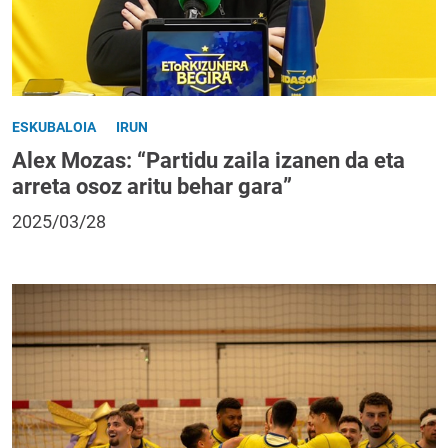
ESKUBALOIA
IRUN
Alex Mozas: “Partidu zaila izanen da eta
arreta osoz aritu behar gara”
2025/03/28