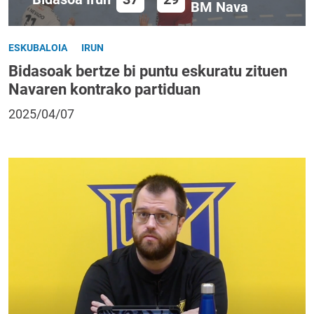
BM Nava
ESKUBALOIA
IRUN
Bidasoak bertze bi puntu eskuratu zituen
Navaren kontrako partiduan
2025/04/07