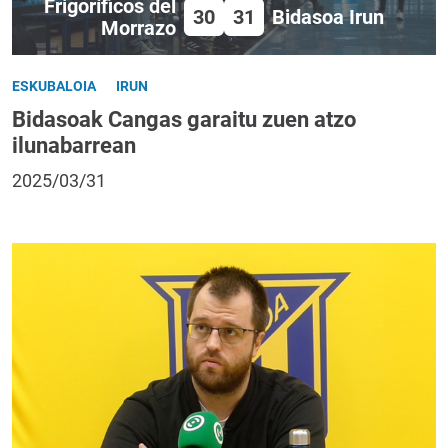
Frigoríficos del
30
31
Bidasoa Irun
Morrazo
ESKUBALOIA
IRUN
Bidasoak Cangas garaitu zuen atzo
ilunabarrean
2025/03/31