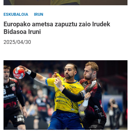
ESKUBALOIA
IRUN
Europako ametsa zapuztu zaio Irudek
Bidasoa Iruni
2025/04/30