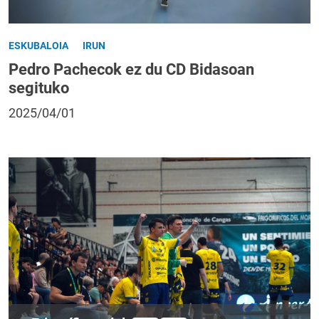
ESKUBALOIA
IRUN
Pedro Pachecok ez du CD Bidasoan
segituko
2025/04/01