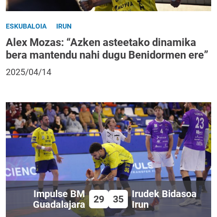
ESKUBALOIA
IRUN
Alex Mozas: “Azken asteetako dinamika
bera mantendu nahi dugu Benidormen ere”
2025/04/14
Impulse BM
Irudek Bidasoa
29
35
Guadalajara
Irun