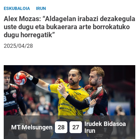
ESKUBALOIA
IRUN
Alex Mozas: “Aldagelan irabazi dezakegula
uste dugu eta bukaerara arte borrokatuko
dugu horregatik”
2025/04/28
Irudek Bidasoa
MT Melsungen
28
27
Irun