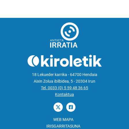
18 Lekueder karrika - 64700 Hendaia
Aixin Zolua ibilbidea, 5 - 20304 Irun
Tel. 0033 (0) 5 59 48 36 65
Kontaktua
WEB MAPA
IRISGARRITASUNA