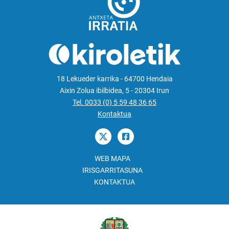
18 Lekueder karrika - 64700 Hendaia
Aixin Zolua ibilbidea, 5 - 20304 Irun
Tel. 0033 (0) 5 59 48 36 65
Kontaktua
WEB MAPA
IRISGARRITASUNA
KONTAKTUA