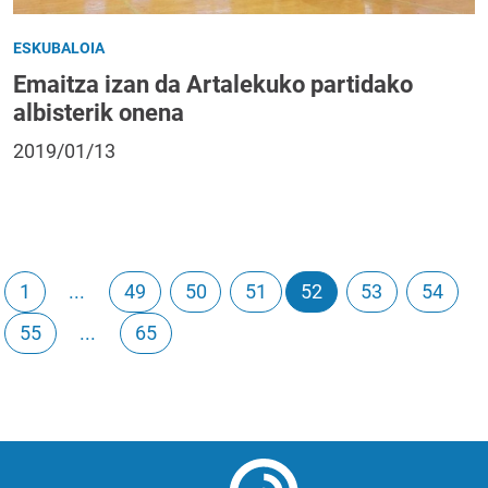
ESKUBALOIA
Emaitza izan da Artalekuko partidako
albisterik onena
2019/01/13
1
...
49
50
51
52
53
54
55
...
65