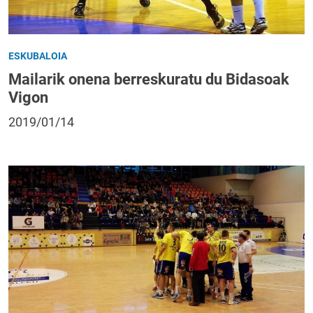
ESKUBALOIA
Mailarik onena berreskuratu du Bidasoak
Vigon
2019/01/14