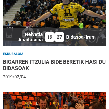
Helvetia
19
27
Bidasoa-Irun
Anaitasuna
ESKUBALOIA
BIGARREN ITZULIA BIDE BERETIK HASI DU
BIDASOAK
2019/02/04