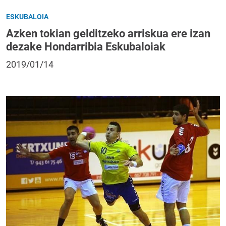
ESKUBALOIA
Azken tokian gelditzeko arriskua ere izan
dezake Hondarribia Eskubaloiak
2019/01/14