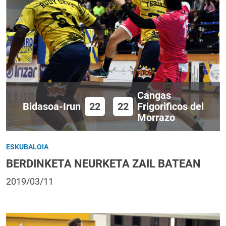
Cangas
Bidasoa-Irun
22
22
Frigorificos del
Morrazo
ESKUBALOIA
BERDINKETA NEURKETA ZAIL BATEAN
2019/03/11