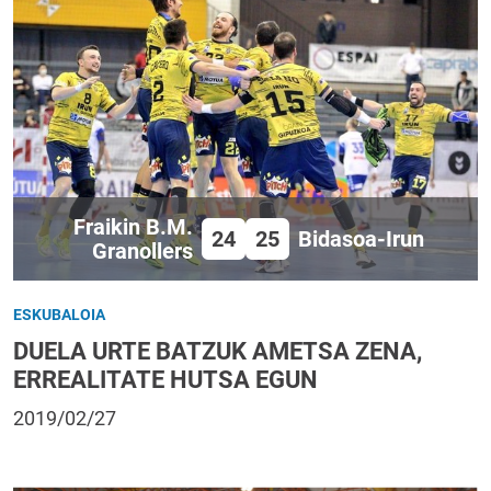
Fraikin B.M.
24
25
Bidasoa-Irun
Granollers
ESKUBALOIA
DUELA URTE BATZUK AMETSA ZENA,
ERREALITATE HUTSA EGUN
2019/02/27