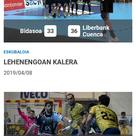
Liberbank
Bidasoa
33
36
Cuenca
ESKUBALOIA
LEHENENGOAN KALERA
2019/04/08