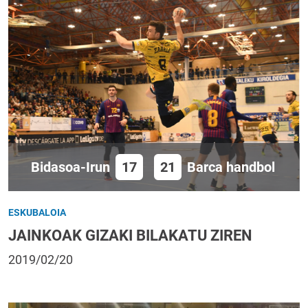
Bidasoa-Irun
17
21
Barca handbol
ESKUBALOIA
JAINKOAK GIZAKI BILAKATU ZIREN
2019/02/20