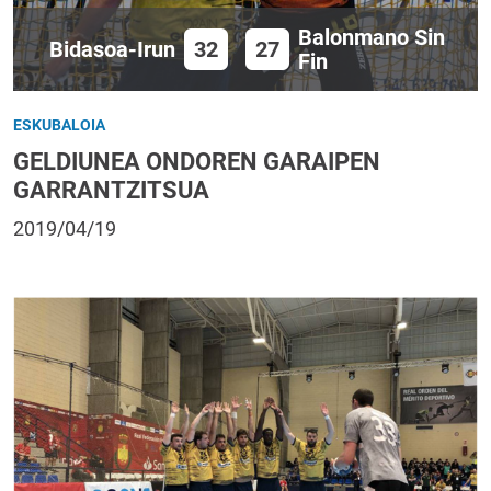
Balonmano Sin
Bidasoa-Irun
32
27
Fin
ESKUBALOIA
GELDIUNEA ONDOREN GARAIPEN
GARRANTZITSUA
2019/04/19