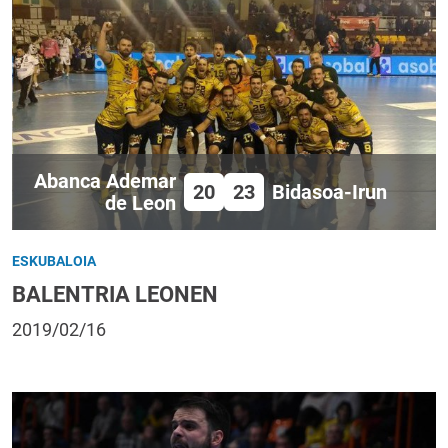
Abanca Ademar
20
23
Bidasoa-Irun
de Leon
ESKUBALOIA
BALENTRIA LEONEN
2019/02/16