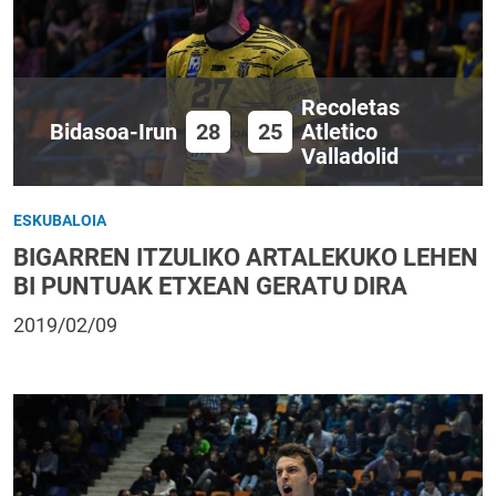
Recoletas
Bidasoa-Irun
28
25
Atletico
Valladolid
ESKUBALOIA
BIGARREN ITZULIKO ARTALEKUKO LEHEN
BI PUNTUAK ETXEAN GERATU DIRA
2019/02/09