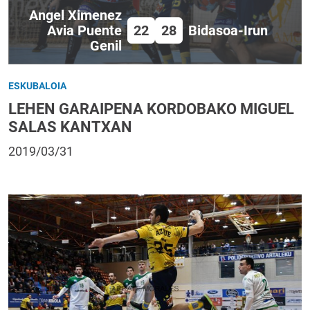
Angel Ximenez
Avia Puente
22
28
Bidasoa-Irun
Genil
ESKUBALOIA
LEHEN GARAIPENA KORDOBAKO MIGUEL
SALAS KANTXAN
2019/03/31