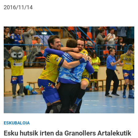
2016/11/14
ESKUBALOIA
Esku hutsik irten da Granollers Artalekutik