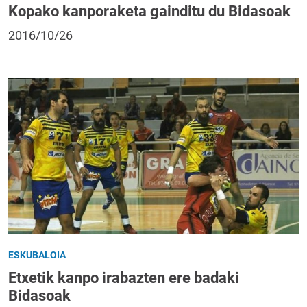
Kopako kanporaketa gainditu du Bidasoak
2016/10/26
ESKUBALOIA
Etxetik kanpo irabazten ere badaki
Bidasoak