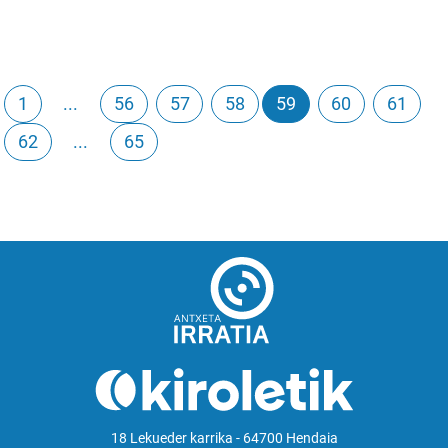
1
...
56
57
58
59
60
61
62
...
65
18 Lekueder karrika - 64700 Hendaia