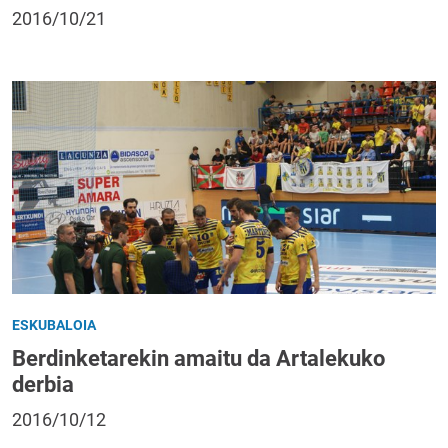
2016/10/21
ESKUBALOIA
Berdinketarekin amaitu da Artalekuko
derbia
2016/10/12