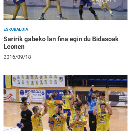
ESKUBALOIA
Saririk gabeko lan fina egin du Bidasoak
Leonen
2016/09/18