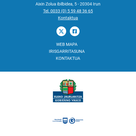
Aixin Zolua ibilbidea, 5 - 20304 Irun
Tel. 0033 (0) 5 59 48 36 65
Kontaktua
WEB MAPA
IRISGARRITASUNA
KONTAKTUA