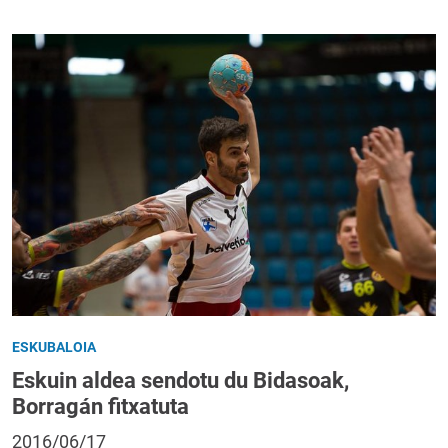
ESKUBALOIA
Eskuin aldea sendotu du Bidasoak,
Borragán fitxatuta
2016/06/17