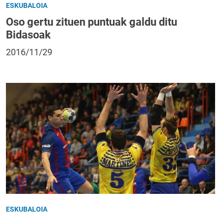
ESKUBALOIA
Oso gertu zituen puntuak galdu ditu
Bidasoak
2016/11/29
ESKUBALOIA