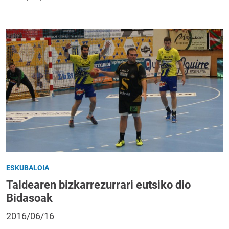
ESKUBALOIA
Taldearen bizkarrezurrari eutsiko dio
Bidasoak
2016/06/16