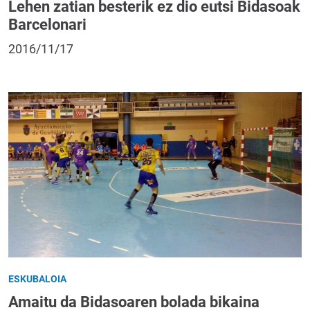
Lehen zatian besterik ez dio eutsi Bidasoak
Barcelonari
2016/11/17
ESKUBALOIA
Amaitu da Bidasoaren bolada bikaina