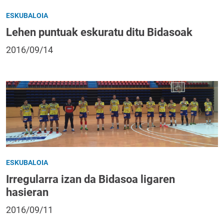
ESKUBALOIA
Lehen puntuak eskuratu ditu Bidasoak
2016/09/14
ESKUBALOIA
Irregularra izan da Bidasoa ligaren
hasieran
2016/09/11