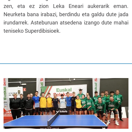
zen, eta ez zion Leka Eneari aukerarik eman.
Neurketa bana irabazi, berdindu eta galdu dute jada
irundarrek. Asteburuan atsedena izango dute mahai
teniseko Superdibisioek.