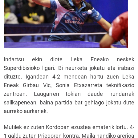
Indartsu ekin diote Leka Eneako neskek
Superdibisioko ligari. Bi neurketa jokatu eta irabazi
dituzte. Igandean 4-2 mendean hartu zuen Leka
Eneak Girbau Vic, Sonia Etxazarreta teknifikazio
zentroan. Laugarren tokian daude irundarrak
sailkapenean, baina partida bat gehiago jokatu dute
aurreko aurkariek.
Mutilek ez zuten Kordoban ezustea ematerik lortu. 4-
1 galdu zuten Priegoren kontra. Maila handiko arerioa