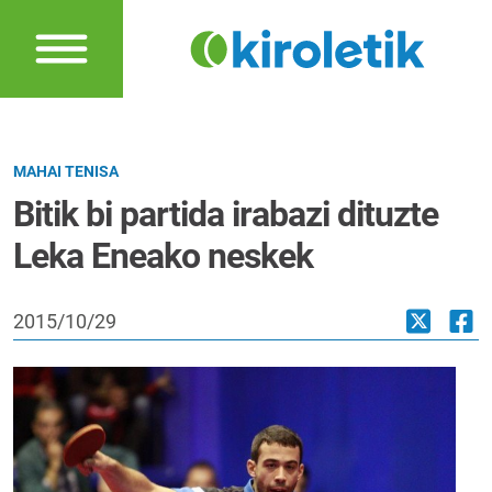
MAHAI TENISA
Bitik bi partida irabazi dituzte
Leka Eneako neskek
2015/10/29