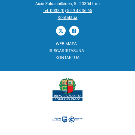
Aixin Zolua ibilbidea, 5 - 20304 Irun
Tel. 0033 (0) 5 59 48 36 65
Kontaktua
WEB MAPA
IRISGARRITASUNA
KONTAKTUA