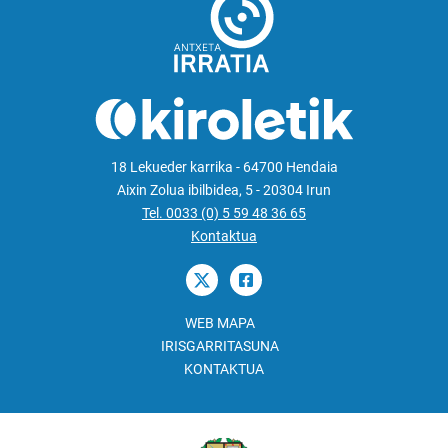
18 Lekueder karrika - 64700 Hendaia
Aixin Zolua ibilbidea, 5 - 20304 Irun
Tel. 0033 (0) 5 59 48 36 65
Kontaktua
WEB MAPA
IRISGARRITASUNA
KONTAKTUA