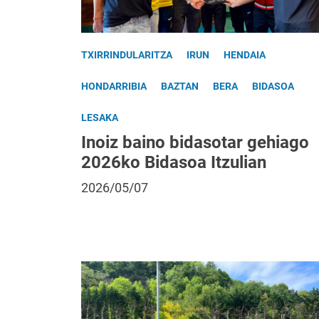
TXIRRINDULARITZA
IRUN
HENDAIA
HONDARRIBIA
BAZTAN
BERA
BIDASOA
LESAKA
Inoiz baino bidasotar gehiago
2026ko Bidasoa Itzulian
2026/05/07