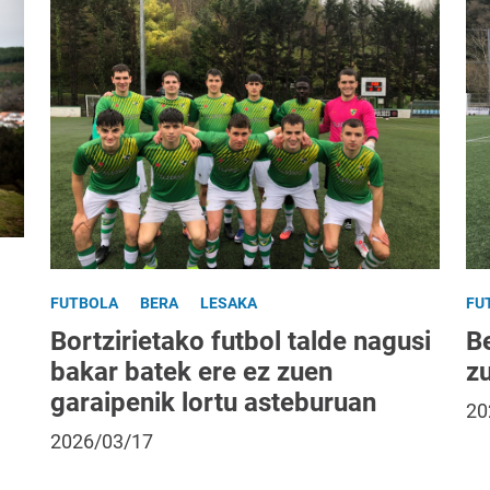
FUTBOLA
BERA
LESAKA
FU
Bortzirietako futbol talde nagusi
B
bakar batek ere ez zuen
z
garaipenik lortu asteburuan
20
2026/03/17