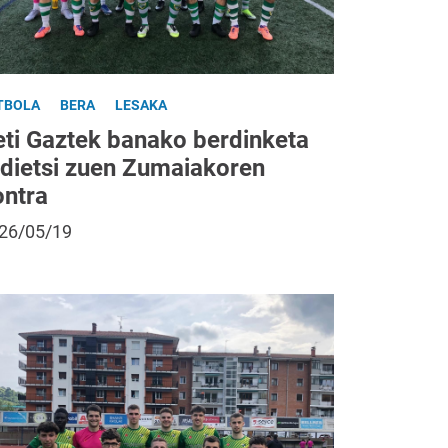
TBOLA
BERA
LESAKA
eti Gaztek banako berdinketa
rdietsi zuen Zumaiakoren
ontra
26/05/19