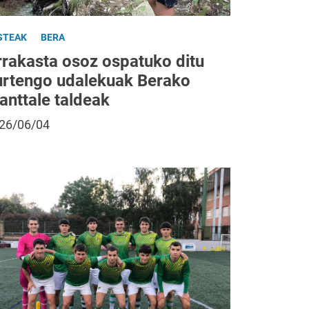
STEAK
BERA
rrakasta osoz ospatuko ditu
urtengo udalekuak Berako
anttale taldeak
26/06/04