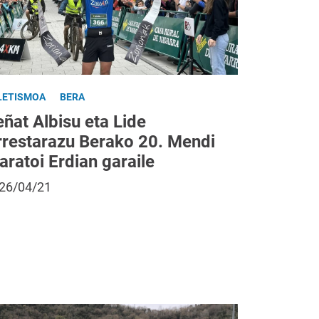
LETISMOA
BERA
ñat Albisu eta Lide
rrestarazu Berako 20. Mendi
ratoi Erdian garaile
26/04/21