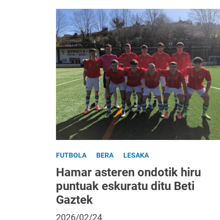
FUTBOLA
BERA
LESAKA
Hamar asteren ondotik hiru
puntuak eskuratu ditu Beti
Gaztek
2026/02/24