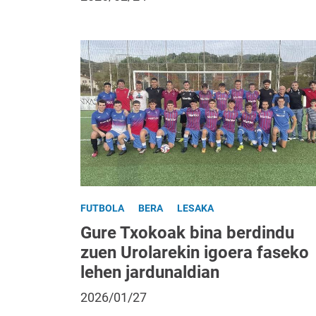
FUTBOLA
BERA
LESAKA
Gure Txokoak bina berdindu
zuen Urolarekin igoera faseko
lehen jardunaldian
2026/01/27