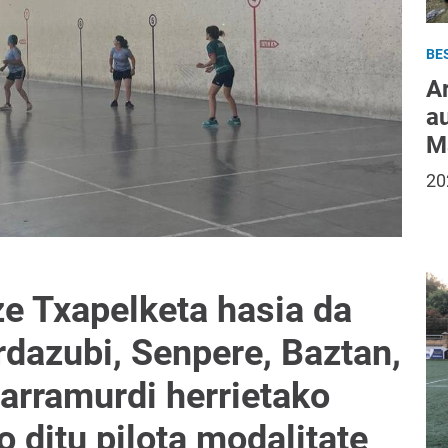
BE
A
a
M
20
e Txapelketa hasia da
Urdazubi, Senpere, Baztan,
arramurdi herrietako
 ditu pilota modalitate