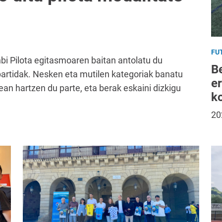
FU
hbi Pilota egitasmoaren baitan antolatu du
B
partidak. Nesken eta mutilen kategoriak banatu
e
an hartzen du parte, eta berak eskaini dizkigu
k
20