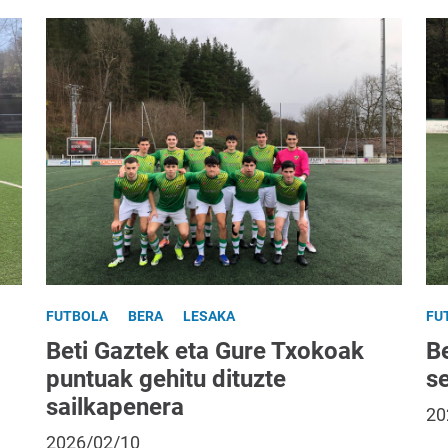
FUTBOLA
BERA
LESAKA
FU
Beti Gaztek eta Gure Txokoak
Be
puntuak gehitu dituzte
s
sailkapenera
20
2026/02/10