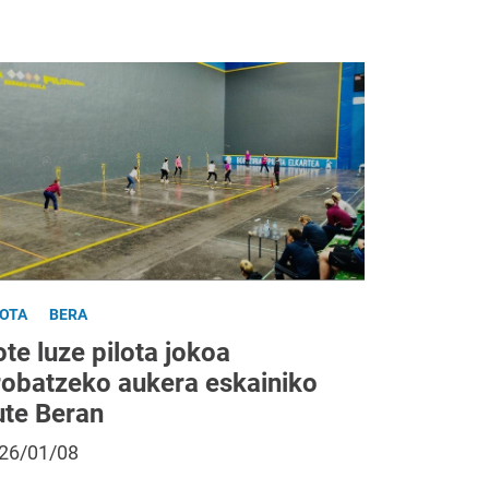
LOTA
BERA
te luze pilota jokoa
robatzeko aukera eskainiko
ute Beran
26/01/08