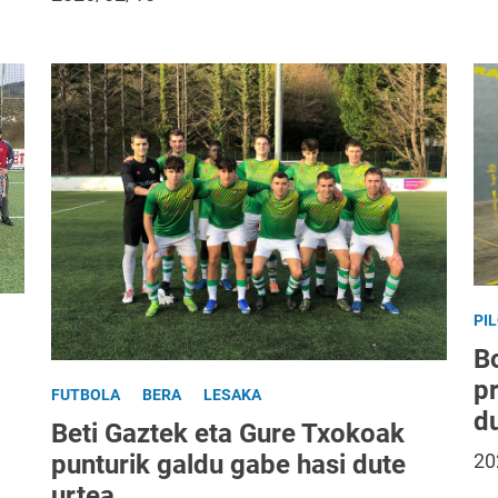
PI
Bo
p
FUTBOLA
BERA
LESAKA
d
Beti Gaztek eta Gure Txokoak
punturik galdu gabe hasi dute
20
urtea