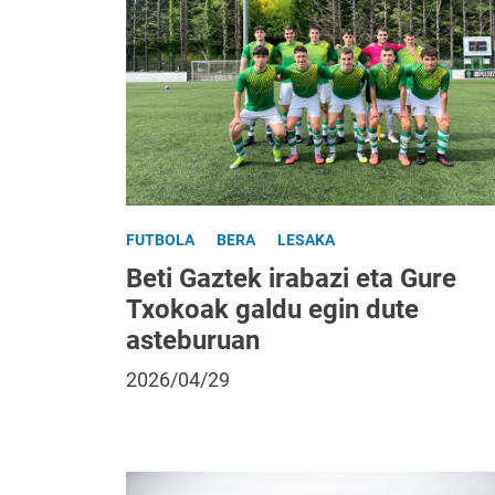
FUTBOLA
BERA
LESAKA
Beti Gaztek irabazi eta Gure
Txokoak galdu egin dute
asteburuan
2026/04/29