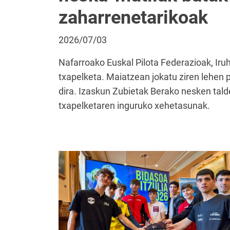
zaharrenetarikoak
2026/07/03
Nafarroako Euskal Pilota Federazioak, Iru
txapelketa. Maiatzean jokatu ziren lehen 
dira. Izaskun Zubietak Berako nesken talde
txapelketaren inguruko xehetasunak.