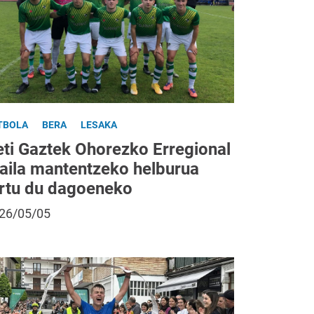
TBOLA
BERA
LESAKA
eti Gaztek Ohorezko Erregional
aila mantentzeko helburua
ortu du dagoeneko
26/05/05