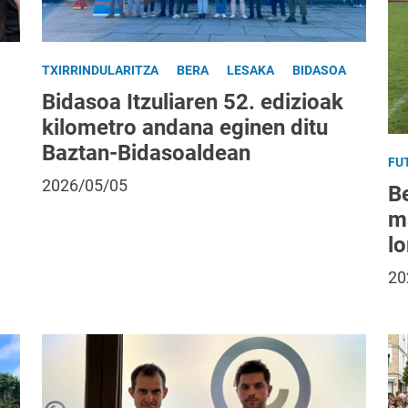
TXIRRINDULARITZA
BERA
LESAKA
BIDASOA
Bidasoa Itzuliaren 52. edizioak
kilometro andana eginen ditu
Baztan-Bidasoaldean
FU
2026/05/05
B
m
l
20