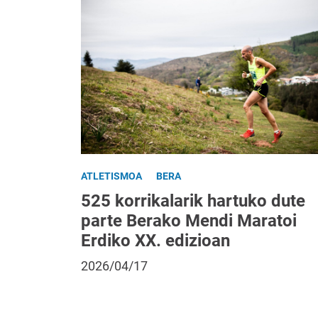
ATLETISMOA
BERA
525 korrikalarik hartuko dute
parte Berako Mendi Maratoi
Erdiko XX. edizioan
2026/04/17