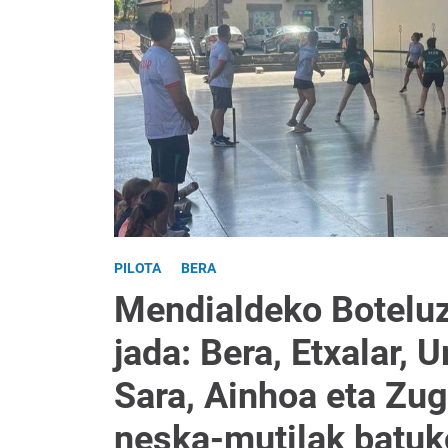
PILOTA
BERA
Mendialdeko Boteluz
jada: Bera, Etxalar, 
Sara, Ainhoa eta Zug
neska-mutilak batuko