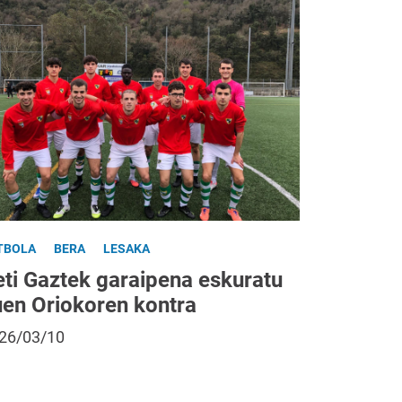
TBOLA
BERA
LESAKA
eti Gaztek garaipena eskuratu
uen Oriokoren kontra
26/03/10