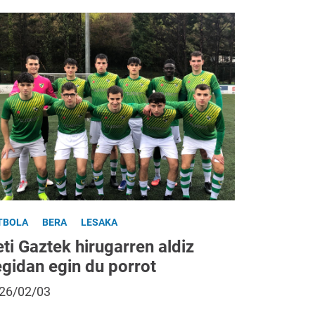
TBOLA
BERA
LESAKA
ti Gaztek hirugarren aldiz
egidan egin du porrot
26/02/03