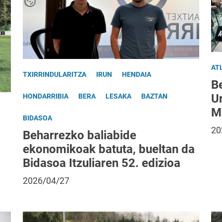
AT
TXIRRINDULARITZA
IRUN
HENDAIA
Be
U
HONDARRIBIA
BERA
LESAKA
BAZTAN
Ma
BIDASOA
20
Beharrezko baliabide
ekonomikoak batuta, bueltan da
Bidasoa Itzuliaren 52. edizioa
2026/04/27