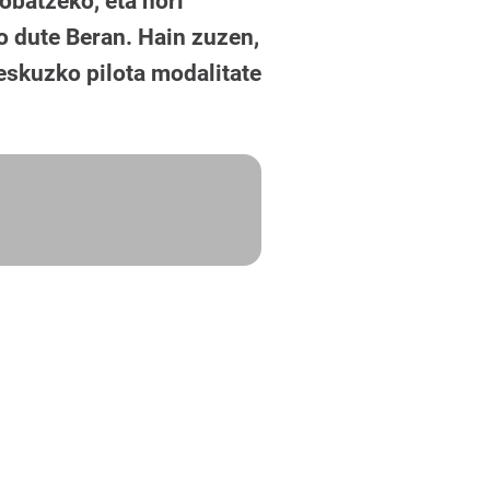
robatzeko, eta hori
o dute Beran. Hain zuzen,
 eskuzko pilota modalitate