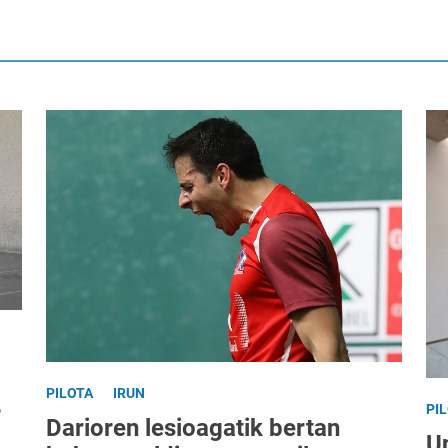
PILOTA
IRUN
,
PI
Darioren lesioagatik bertan
U