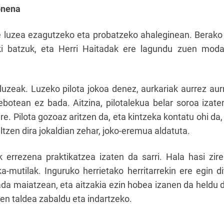
onena
e luzea ezagutzeko eta probatzeko ahaleginean. Berako p
eki batzuk, eta Herri Haitadak ere lagundu zuen modal
 luzeak. Luzeko pilota jokoa denez, aurkariak aurrez aurr
ebotean ez bada. Aitzina, pilotalekua belar soroa izate
 ere. Pilota gozoaz aritzen da, eta kintzeka kontatu ohi d
iltzen dira jokaldian zehar, joko-eremua aldatuta.
errezena praktikatzea izaten da sarri. Hala hasi zire
ka-mutilak. Inguruko herrietako herritarrekin ere egin d
ada maiatzean, eta aitzakia ezin hobea izanen da heldu 
ien taldea zabaldu eta indartzeko.