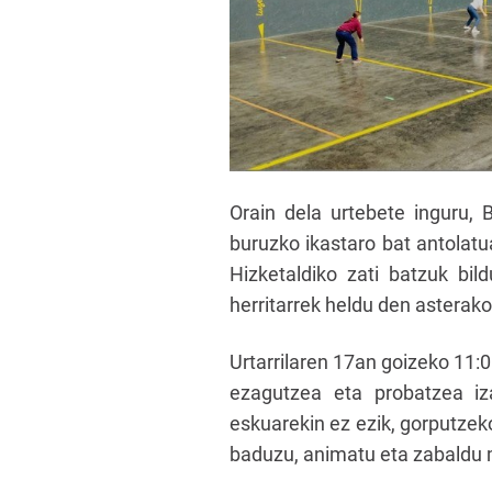
Orain dela urtebete inguru, 
buruzko ikastaro bat antolatu
Hizketaldiko zati batzuk bi
herritarrek heldu den asterako
Urtarrilaren 17an goizeko 11:
ezagutzea eta probatzea iz
eskuarekin ez ezik, gorputzeko
baduzu, animatu eta zabaldu 