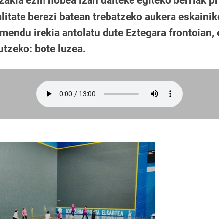
tzakia ezin hobea izan daiteke egiteko berriak p
litate berezi batean trebatzeko aukera eskainik
mendu irekia antolatu dute Eztegara frontoian,
utzeko: bote luzea.