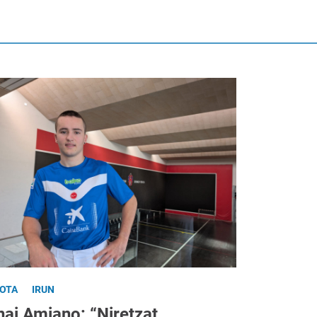
LOTA
IRUN
nai Amiano: “Niretzat