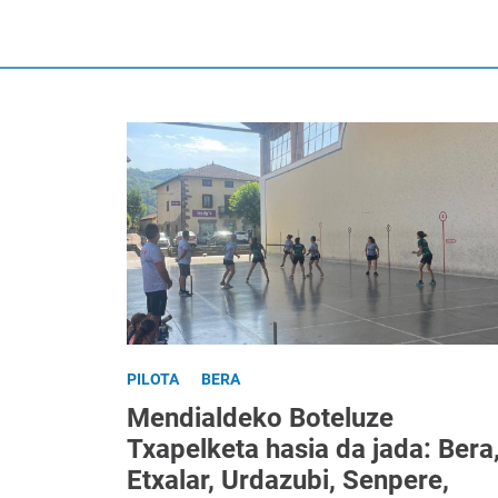
PILOTA
BERA
Mendialdeko Boteluze
Txapelketa hasia da jada: Bera
Etxalar, Urdazubi, Senpere,