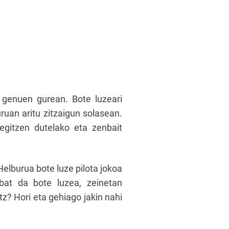
n genuen gurean. Bote luzeari
ruan aritu zitzaigun solasean.
egitzen dutelako eta zenbait
elburua bote luze pilota jokoa
bat da bote luzea, zeinetan
tz? Hori eta gehiago jakin nahi