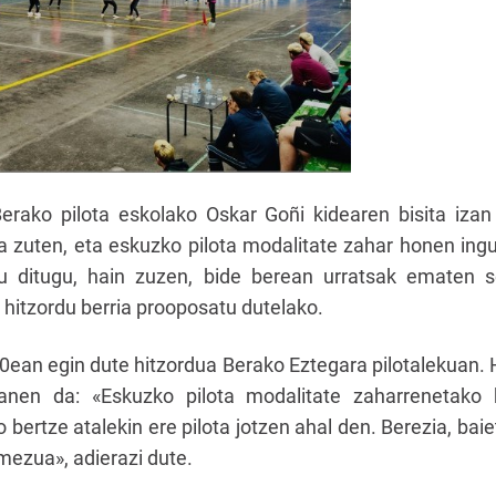
Berako pilota eskolako Oskar Goñi kidearen bisita iza
a zuten, eta eskuzko pilota modalitate zahar honen ingu
ldu ditugu, hain zuzen, bide berean urratsak ematen s
 hitzordu berria prooposatu dutelako.
00ean egin dute hitzordua Berako Eztegara pilotalekuan. H
anen da: «Eskuzko pilota modalitate zaharrenetako 
 bertze atalekin ere pilota jotzen ahal den. Berezia, baie
mezua», adierazi dute.