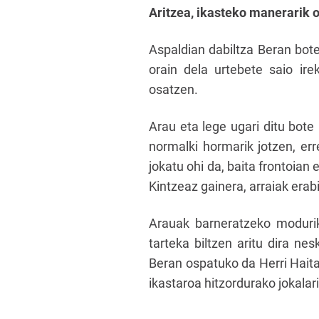
Aritzea, ikasteko manerarik 
Aspaldian dabiltza Beran bot
orain dela urtebete saio ir
osatzen.
Arau eta lege ugari ditu bote
normalki hormarik jotzen, err
jokatu ohi da, baita frontoian
Kintzeaz gainera, arraiak erab
Arauak barneratzeko modurik 
tarteka biltzen aritu dira nes
Beran ospatuko da Herri Hait
ikastaroa hitzordurako jokalar