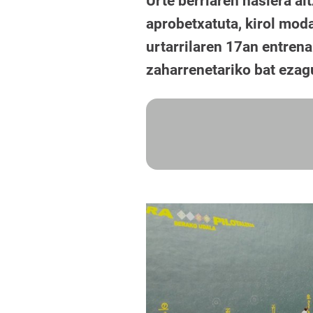
Urte berriaren hasiera ai
aprobetxatuta, kirol moda
urtarrilaren 17an entrena
zaharrenetariko bat ezag