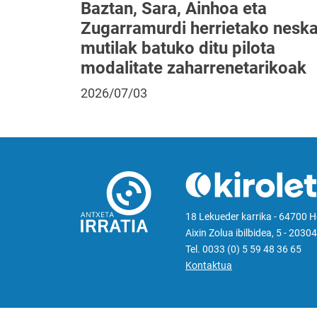
Baztan, Sara, Ainhoa eta
Zugarramurdi herrietako neska
mutilak batuko ditu pilota
modalitate zaharrenetarikoak
2026/07/03
18 Lekueder karrika - 64700 
Aixin Zolua ibilbidea, 5 - 20304
Tel. 0033 (0) 5 59 48 36 65
Kontaktua