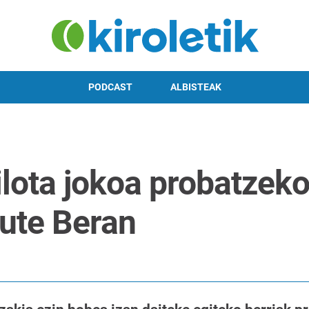
PODCAST
ALBISTEAK
ilota jokoa probatzek
dute Beran