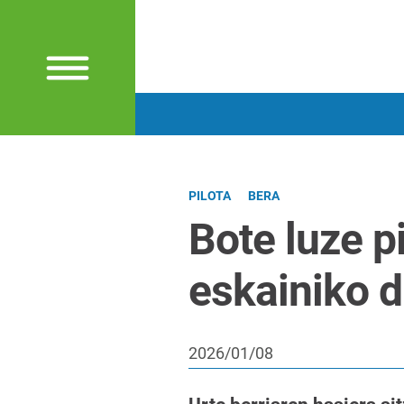
PILOTA
BERA
Bote luze p
eskainiko 
2026/01/08