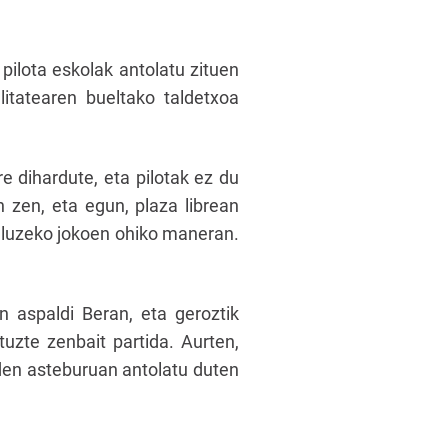
ilota eskolak antolatu zituen
itatearen bueltako taldetxoa
e dihardute, eta pilotak ez du
n zen, eta egun, plaza librean
a, luzeko jokoen ohiko maneran.
n aspaldi Beran, eta geroztik
ituzte zenbait partida. Aurten,
den asteburuan antolatu duten