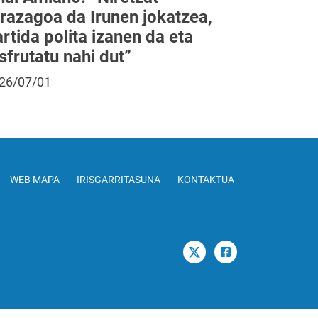
rrazagoa da Irunen jokatzea,
rtida polita izanen da eta
sfrutatu nahi dut”
26/07/01
WEB MAPA
IRISGARRITASUNA
KONTAKTUA