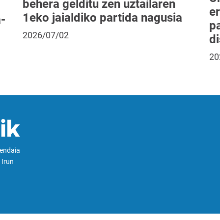
behera gelditu zen uztailaren
e
1eko jaialdiko partida nagusia
-
pa
2026/07/02
di
20
Hendaia
 Irun