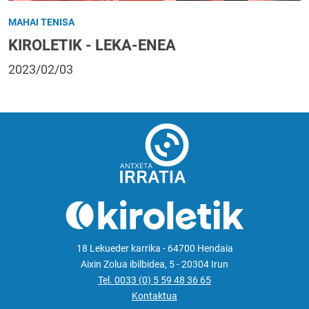
MAHAI TENISA
KIROLETIK - LEKA-ENEA
2023/02/03
18 Lekueder karrika - 64700 Hendaia
Aixin Zolua ibilbidea, 5 - 20304 Irun
Tel. 0033 (0) 5 59 48 36 65
Kontaktua