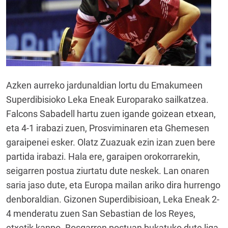
Azken aurreko jardunaldian lortu du Emakumeen
Superdibisioko Leka Eneak Europarako sailkatzea.
Falcons Sabadell hartu zuen igande goizean etxean,
eta 4-1 irabazi zuen, Prosviminaren eta Ghemesen
garaipenei esker. Olatz Zuazuak ezin izan zuen bere
partida irabazi. Hala ere, garaipen orokorrarekin,
seigarren postua ziurtatu dute neskek. Lan onaren
saria jaso dute, eta Europa mailan ariko dira hurrengo
denboraldian. Gizonen Superdibisioan, Leka Eneak 2-
4 menderatu zuen San Sebastian de los Reyes,
etxetik kanpo. Bosgarren postuan bukatuko dute liga