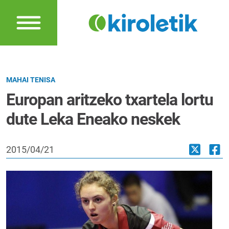
MAHAI TENISA
Europan aritzeko txartela lortu
dute Leka Eneako neskek
2015/04/21