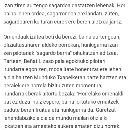
izan ziren aurtengo sagardoa dastatzen lehenak. Hori
baino lehen ordea, sagarrondoa ere landatu zuten,
sagardoaren kulturan eurek ere beren aletxoa jarriz.
Omenduak izatea beti da berezi, baina aurtengoan,
ofizialtasunaren aldeko borrokan, hunkigarria izan
zen pilotariak “sagardo berria” oihukatzen aditzea.
Tartean, Beñat Lizaso pala egokituko pilotari
irundarra egon zen, modalitate honentzat ere lehen
aldia baitzen Munduko Txapelketan parte hartzen eta
beraiek ere horrela bizitu zuten momentua,
irundarrak berak aitortu bezala: “Horrelako omenaldi
bat ez duzu inoiz espero, baina lortutako emaitzek
badute beren fruitua eta hunkigarria da. Guretzat
lehendabiziko aldia da mundu mailan ofizialki
jokatzen eta amesteko aukera ematen dizu horrek.