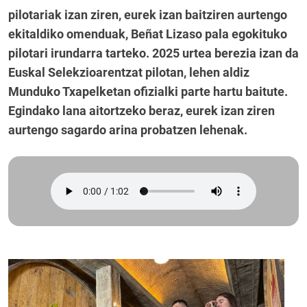
pilotariak izan ziren, eurek izan baitziren aurtengo
ekitaldiko omenduak, Beñat Lizaso pala egokituko
pilotari irundarra tarteko. 2025 urtea berezia izan da
Euskal Selekzioarentzat pilotan, lehen aldiz
Munduko Txapelketan ofizialki parte hartu baitute.
Egindako lana aitortzeko beraz, eurek izan ziren
aurtengo sagardo arina probatzen lehenak.