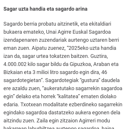
Sagar uzta handia eta sagardo arina
Sagardo berria probatu aitzinetik, eta ekitaldiari
bukaera emateko, Unai Agirre Euskal Sagardoa
izendapenaren zuzendariak aurtengo uztaren berri
eman zuen. Aipatu zuenez, “2025eko uzta handia
izan da, sagar urtea tokatzen baitzen. Guztira,
4.000.002 kilo sagar bildu da Gipuzkoa, Araban eta
Bizkaian eta 3 milioi litro sagardo egin dira, 46
sagardotegietan”. Sagardotegiak “gustura” daudela
ere azaldu zuen, “aukeratutako sagarrekin sagardoa
egin” delako eta horrek “kalitatea” ematen diolako
edaria. Txotxean modalitate ezberdineko sagarrekin
egindako sagardoa dastatzeko aukera egonen dela
aitzindu zuen. Zaila egin zitzaion Agirreri modu
bakarrean laburbiltzea aurtengo sagardoa, baina