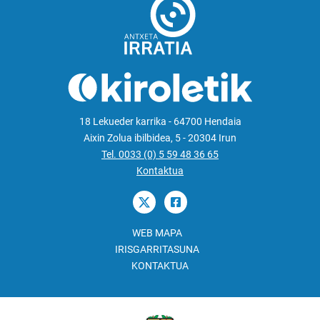
18 Lekueder karrika - 64700 Hendaia
Aixin Zolua ibilbidea, 5 - 20304 Irun
Tel. 0033 (0) 5 59 48 36 65
Kontaktua
WEB MAPA
IRISGARRITASUNA
KONTAKTUA