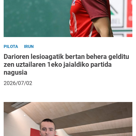
PILOTA
IRUN
Darioren lesioagatik bertan behera gelditu
zen uztailaren 1eko jaialdiko partida
nagusia
2026/07/02