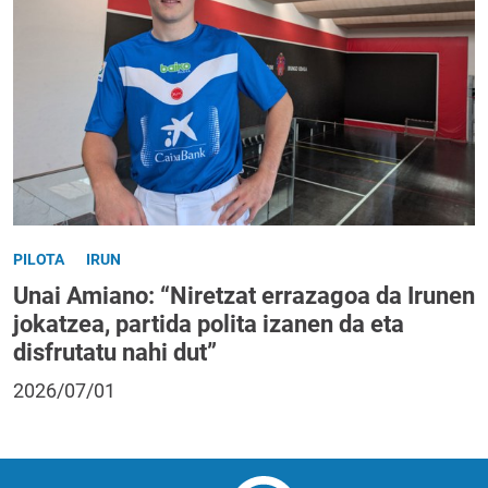
PILOTA
IRUN
Unai Amiano: “Niretzat errazagoa da Irunen
jokatzea, partida polita izanen da eta
disfrutatu nahi dut”
2026/07/01