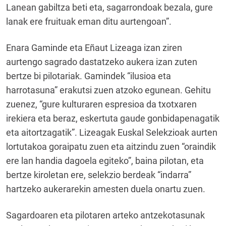
Lanean gabiltza beti eta, sagarrondoak bezala, gure
lanak ere fruituak eman ditu aurtengoan”.
Enara Gaminde eta Eñaut Lizeaga izan ziren
aurtengo sagrado dastatzeko aukera izan zuten
bertze bi pilotariak. Gamindek “ilusioa eta
harrotasuna” erakutsi zuen atzoko egunean. Gehitu
zuenez, “gure kulturaren espresioa da txotxaren
irekiera eta beraz, eskertuta gaude gonbidapenagatik
eta aitortzagatik”. Lizeagak Euskal Selekzioak aurten
lortutakoa goraipatu zuen eta aitzindu zuen “oraindik
ere lan handia dagoela egiteko”, baina pilotan, eta
bertze kiroletan ere, selekzio berdeak “indarra”
hartzeko aukerarekin amesten duela onartu zuen.
Sagardoaren eta pilotaren arteko antzekotasunak