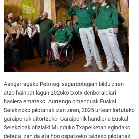
Astigarragako Petritegi sagardotegian bildu ziren
atzo hainbat lagun 2026ko txotx denboraldiari
hasiera emateko. Aurtengo omenduak Euskal
Selekzioko pilotariak izan ziren, 2025 urtean lortutako
garaipenak aitortzeko. Garaipenik handiena Euskal
Selekzioak ofizialki Munduko Txapelketan egindako
debuta izan da eta hori ospatzeko taldeko pilotariak