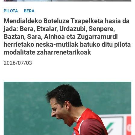
PILOTA
BERA
Mendialdeko Boteluze Txapelketa hasia da
jada: Bera, Etxalar, Urdazubi, Senpere,
Baztan, Sara, Ainhoa eta Zugarramurdi
herrietako neska-mutilak batuko ditu pilota
modalitate zaharrenetarikoak
2026/07/03