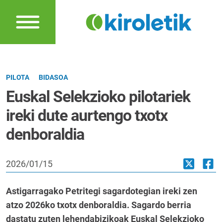
PILOTA
BIDASOA
Euskal Selekzioko pilotariek
ireki dute aurtengo txotx
denboraldia
2026/01/15
Astigarragako Petritegi sagardotegian ireki zen
atzo 2026ko txotx denboraldia. Sagardo berria
dastatu zuten lehendabizikoak Euskal Selekzioko