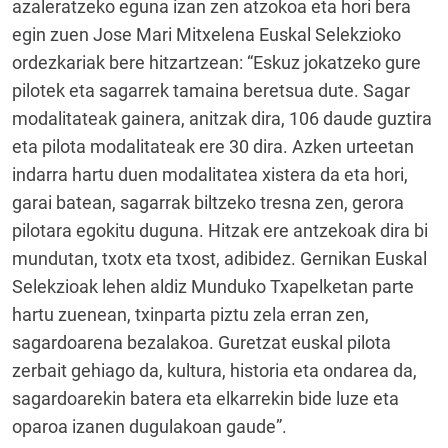
azaleratzeko eguna izan zen atzokoa eta hori bera
egin zuen Jose Mari Mitxelena Euskal Selekzioko
ordezkariak bere hitzartzean: “Eskuz jokatzeko gure
pilotek eta sagarrek tamaina beretsua dute. Sagar
modalitateak gainera, anitzak dira, 106 daude guztira
eta pilota modalitateak ere 30 dira. Azken urteetan
indarra hartu duen modalitatea xistera da eta hori,
garai batean, sagarrak biltzeko tresna zen, gerora
pilotara egokitu duguna. Hitzak ere antzekoak dira bi
mundutan, txotx eta txost, adibidez. Gernikan Euskal
Selekzioak lehen aldiz Munduko Txapelketan parte
hartu zuenean, txinparta piztu zela erran zen,
sagardoarena bezalakoa. Guretzat euskal pilota
zerbait gehiago da, kultura, historia eta ondarea da,
sagardoarekin batera eta elkarrekin bide luze eta
oparoa izanen dugulakoan gaude”.