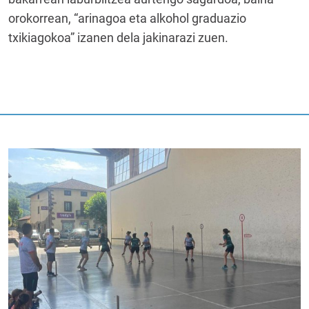
orokorrean, “arinagoa eta alkohol graduazio
txikiagokoa” izanen dela jakinarazi zuen.