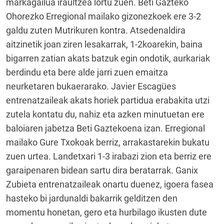
markagailua iraultzea lortu zuen. Beti Gazteko
Ohorezko Erregional mailako gizonezkoek ere 3-2
galdu zuten Mutrikuren kontra. Atsedenaldira
aitzinetik joan ziren lesakarrak, 1-2koarekin, baina
bigarren zatian akats batzuk egin ondotik, aurkariak
berdindu eta bere alde jarri zuen emaitza
neurketaren bukaerarako. Javier Escagües
entrenatzaileak akats horiek partidua erabakita utzi
zutela kontatu du, nahiz eta azken minutuetan ere
baloiaren jabetza Beti Gaztekoena izan. Erregional
mailako Gure Txokoak berriz, arrakastarekin bukatu
zuen urtea. Landetxari 1-3 irabazi zion eta berriz ere
garaipenaren bidean sartu dira beratarrak. Ganix
Zubieta entrenatzaileak onartu duenez, igoera fasea
hasteko bi jardunaldi bakarrik gelditzen den
momentu honetan, gero eta hurbilago ikusten dute