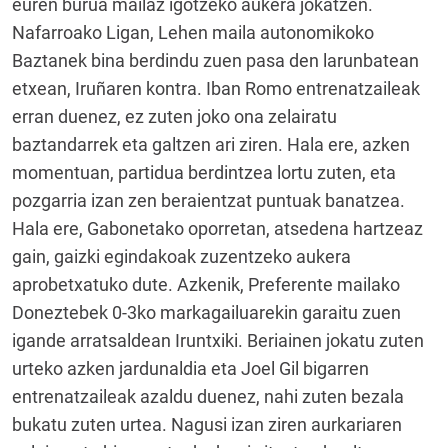
euren burua mailaz igotzeko aukera jokatzen.
Nafarroako Ligan, Lehen maila autonomikoko
Baztanek bina berdindu zuen pasa den larunbatean
etxean, Iruñaren kontra. Iban Romo entrenatzaileak
erran duenez, ez zuten joko ona zelairatu
baztandarrek eta galtzen ari ziren. Hala ere, azken
momentuan, partidua berdintzea lortu zuten, eta
pozgarria izan zen beraientzat puntuak banatzea.
Hala ere, Gabonetako oporretan, atsedena hartzeaz
gain, gaizki egindakoak zuzentzeko aukera
aprobetxatuko dute. Azkenik, Preferente mailako
Doneztebek 0-3ko markagailuarekin garaitu zuen
igande arratsaldean Iruntxiki. Beriainen jokatu zuten
urteko azken jardunaldia eta Joel Gil bigarren
entrenatzaileak azaldu duenez, nahi zuten bezala
bukatu zuten urtea. Nagusi izan ziren aurkariaren