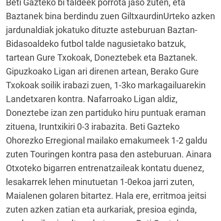
Beti Gazteko bi taldeek porrota jaso zuten, eta
Baztanek bina berdindu zuen GiltxaurdinUrteko azken
jardunaldiak jokatuko dituzte asteburuan Baztan-
Bidasoaldeko futbol talde nagusietako batzuk,
tartean Gure Txokoak, Doneztebek eta Baztanek.
Gipuzkoako Ligan ari direnen artean, Berako Gure
Txokoak soilik irabazi zuen, 1-3ko markagailuarekin
Landetxaren kontra. Nafarroako Ligan aldiz,
Doneztebe izan zen partiduko hiru puntuak eraman
zituena, Iruntxikiri 0-3 irabazita. Beti Gazteko
Ohorezko Erregional mailako emakumeek 1-2 galdu
zuten Touringen kontra pasa den asteburuan. Ainara
Otxoteko bigarren entrenatzaileak kontatu duenez,
lesakarrek lehen minutuetan 1-0ekoa jarri zuten,
Maialenen golaren bitartez. Hala ere, erritmoa jeitsi
zuten azken zatian eta aurkariak, presioa eginda,