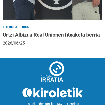
FUTBOLA
IRUN
Urtzi Albizua Real Unionen fitxaketa berria
2026/06/25
18 Lekueder karrika - 64700 Hendaia