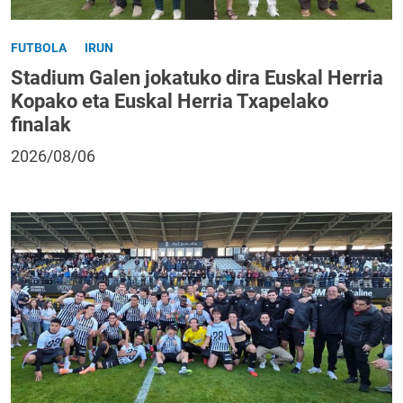
FUTBOLA
IRUN
Stadium Galen jokatuko dira Euskal Herria
Kopako eta Euskal Herria Txapelako
finalak
2026/08/06