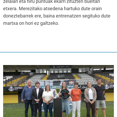
zelaian eta hiru puntuak ekarri zituzten bueltan
etxera. Merezitako atsedena hartuko dute orain
doneztebarrek ere, baina entrenatzen segituko dute
martxa on hori ez galtzeko.