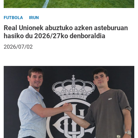
FUTBOLA
IRUN
Real Unionek abuztuko azken asteburuan
hasiko du 2026/27ko denboraldia
2026/07/02