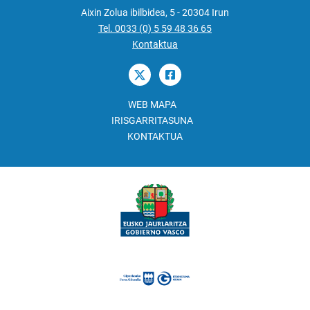
Aixin Zolua ibilbidea, 5 - 20304 Irun
Tel. 0033 (0) 5 59 48 36 65
Kontaktua
WEB MAPA
IRISGARRITASUNA
KONTAKTUA