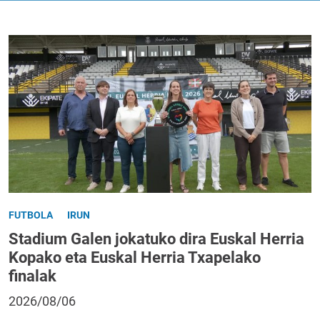
FUTBOLA
IRUN
Stadium Galen jokatuko dira Euskal Herria
Kopako eta Euskal Herria Txapelako
finalak
2026/08/06