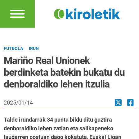
FUTBOLA
IRUN
Mariño Real Unionek
berdinketa batekin bukatu du
denboraldiko lehen itzulia
2025/01/14
Talde irundarrak 34 puntu bildu ditu guztira
denboraldiko lehen zatian eta sailkapeneko
laugarren postuan dago kokatuta, Euskal Ligan