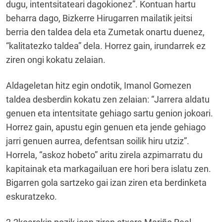
dugu, intentsitateari dagokionez”. Kontuan hartu
beharra dago, Bizkerre Hirugarren mailatik jeitsi
berria den taldea dela eta Zumetak onartu duenez,
“kalitatezko taldea” dela. Horrez gain, irundarrek ez
ziren ongi kokatu zelaian.
Aldageletan hitz egin ondotik, Imanol Gomezen
taldea desberdin kokatu zen zelaian: “Jarrera aldatu
genuen eta intentsitate gehiago sartu genion jokoari.
Horrez gain, apustu egin genuen eta jende gehiago
jarri genuen aurrea, defentsan soilik hiru utziz”.
Horrela, “askoz hobeto” aritu zirela azpimarratu du
kapitainak eta markagailuan ere hori bera islatu zen.
Bigarren gola sartzeko gai izan ziren eta berdinketa
eskuratzeko.