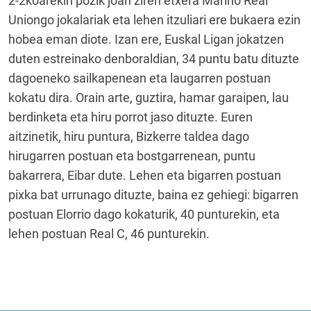
2-2koarekin pozik joan ziren etxera Mariño Real
Uniongo jokalariak eta lehen itzuliari ere bukaera ezin
hobea eman diote. Izan ere, Euskal Ligan jokatzen
duten estreinako denboraldian, 34 puntu batu dituzte
dagoeneko sailkapenean eta laugarren postuan
kokatu dira. Orain arte, guztira, hamar garaipen, lau
berdinketa eta hiru porrot jaso dituzte. Euren
aitzinetik, hiru puntura, Bizkerre taldea dago
hirugarren postuan eta bostgarrenean, puntu
bakarrera, Eibar dute. Lehen eta bigarren postuan
pixka bat urrunago dituzte, baina ez gehiegi: bigarren
postuan Elorrio dago kokaturik, 40 punturekin, eta
lehen postuan Real C, 46 punturekin.