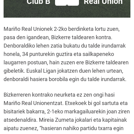
Club B
Real Union
Mariño Real Unionek 2-2ko berdinketa lortu zuen,
pasa den igandean, Bizkerre taldearen kontra.
Denboraldiko lehen zatia bukatu du talde irundarrak
honela, 34 punturekin guztira eta sailkapeneko
laugarren postuan, hain zuzen ere Bizkerre taldearen
gibeletik. Euskal Ligan jokatzen duen lehen urtean,
denboraldi hasiera borobila egin du talde irundarrak.
Bizkerreren kontrako neurketa ez zen ongi hasi
Mariño Real Unionentzat. Etxekoek bi gol sartuta eta
bisitariek bakarra, 2-1eko markagailuarekin joan ziren
atsedenaldira. Mireia Zumeta jokalari eta kapitainak
aipatu zuenez, “hasieran nahiko partidu txarra egin