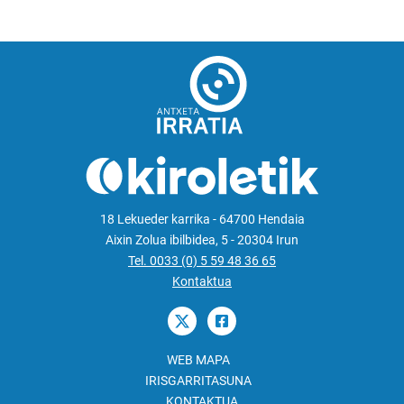
18 Lekueder karrika - 64700 Hendaia
Aixin Zolua ibilbidea, 5 - 20304 Irun
Tel. 0033 (0) 5 59 48 36 65
Kontaktua
WEB MAPA
IRISGARRITASUNA
KONTAKTUA