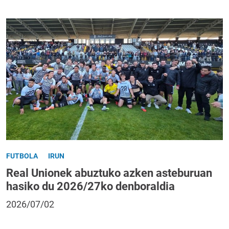
FUTBOLA
IRUN
Real Unionek abuztuko azken asteburuan
hasiko du 2026/27ko denboraldia
2026/07/02