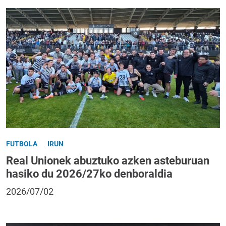
FUTBOLA
IRUN
Real Unionek abuztuko azken asteburuan
hasiko du 2026/27ko denboraldia
2026/07/02