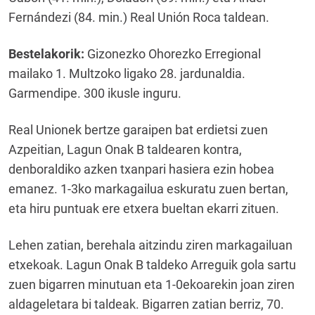
Fernándezi (84. min.) Real Unión Roca taldean.
Bestelakorik:
Gizonezko Ohorezko Erregional
mailako 1. Multzoko ligako 28. jardunaldia.
Garmendipe. 300 ikusle inguru.
Real Unionek bertze garaipen bat erdietsi zuen
Azpeitian, Lagun Onak B taldearen kontra,
denboraldiko azken txanpari hasiera ezin hobea
emanez. 1-3ko markagailua eskuratu zuen bertan,
eta hiru puntuak ere etxera bueltan ekarri zituen.
Lehen zatian, berehala aitzindu ziren markagailuan
etxekoak. Lagun Onak B taldeko Arreguik gola sartu
zuen bigarren minutuan eta 1-0ekoarekin joan ziren
aldageletara bi taldeak. Bigarren zatian berriz, 70.