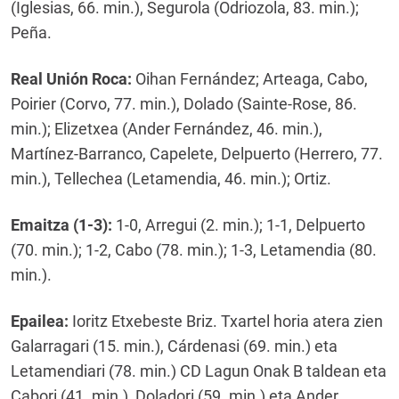
(Iglesias, 66. min.), Segurola (Odriozola, 83. min.);
Peña.
Real Unión Roca:
Oihan Fernández; Arteaga, Cabo,
Poirier (Corvo, 77. min.), Dolado (Sainte-Rose, 86.
min.); Elizetxea (Ander Fernández, 46. min.),
Martínez-Barranco, Capelete, Delpuerto (Herrero, 77.
min.), Tellechea (Letamendia, 46. min.); Ortiz.
Emaitza (1-3):
1-0, Arregui (2. min.); 1-1, Delpuerto
(70. min.); 1-2, Cabo (78. min.); 1-3, Letamendia (80.
min.).
Epailea:
Ioritz Etxebeste Briz. Txartel horia atera zien
Galarragari (15. min.), Cárdenasi (69. min.) eta
Letamendiari (78. min.) CD Lagun Onak B taldean eta
Cabori (41. min.), Doladori (59. min.) eta Ander