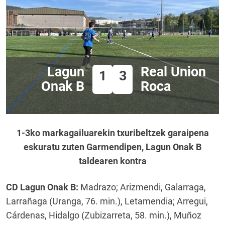
Lagun
Real Union
1
3
Onak B
Roca
1-3ko markagailuarekin txuribeltzek garaipena
eskuratu zuten Garmendipen, Lagun Onak B
taldearen kontra
CD Lagun Onak B:
Madrazo; Arizmendi, Galarraga,
Larrañaga (Uranga, 76. min.), Letamendia; Arregui,
Cárdenas, Hidalgo (Zubizarreta, 58. min.), Muñoz