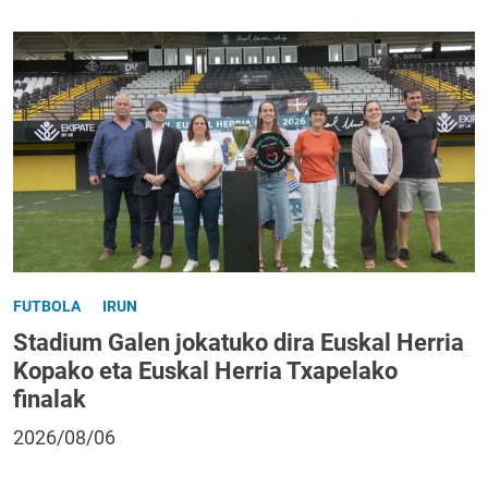
FUTBOLA
IRUN
Stadium Galen jokatuko dira Euskal Herria
Kopako eta Euskal Herria Txapelako
finalak
2026/08/06