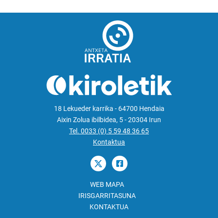
18 Lekueder karrika - 64700 Hendaia
Aixin Zolua ibilbidea, 5 - 20304 Irun
Tel. 0033 (0) 5 59 48 36 65
Kontaktua
WEB MAPA
IRISGARRITASUNA
KONTAKTUA