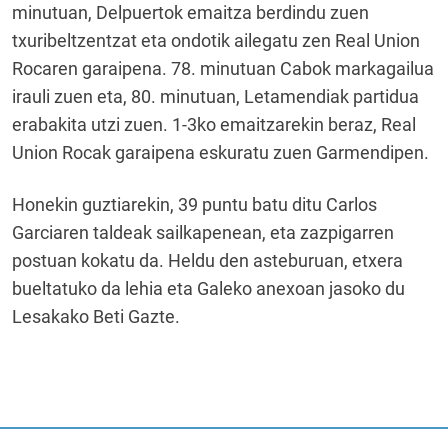
minutuan, Delpuertok emaitza berdindu zuen
txuribeltzentzat eta ondotik ailegatu zen Real Union
Rocaren garaipena. 78. minutuan Cabok markagailua
irauli zuen eta, 80. minutuan, Letamendiak partidua
erabakita utzi zuen. 1-3ko emaitzarekin beraz, Real
Union Rocak garaipena eskuratu zuen Garmendipen.
Honekin guztiarekin, 39 puntu batu ditu Carlos
Garciaren taldeak sailkapenean, eta zazpigarren
postuan kokatu da. Heldu den asteburuan, etxera
bueltatuko da lehia eta Galeko anexoan jasoko du
Lesakako Beti Gazte.