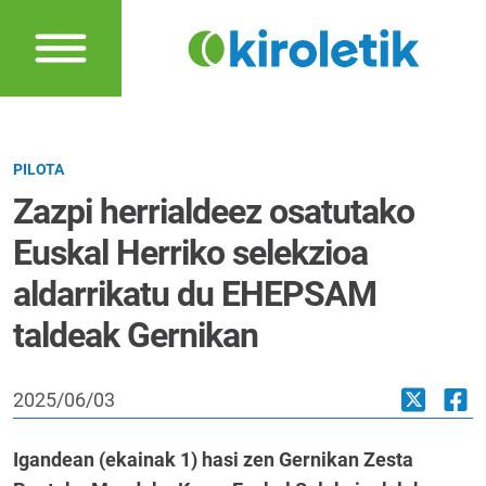
PILOTA
Zazpi herrialdeez osatutako
Euskal Herriko selekzioa
aldarrikatu du EHEPSAM
taldeak Gernikan
2025/06/03
Igandean (ekainak 1) hasi zen Gernikan Zesta