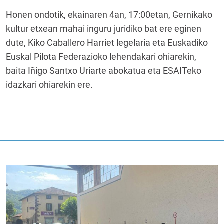
Honen ondotik, ekainaren 4an, 17:00etan, Gernikako
kultur etxean mahai inguru juridiko bat ere eginen
dute, Kiko Caballero Harriet legelaria eta Euskadiko
Euskal Pilota Federazioko lehendakari ohiarekin,
baita Iñigo Santxo Uriarte abokatua eta ESAITeko
idazkari ohiarekin ere.