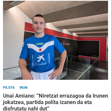
PILOTA
IRUN
Unai Amiano: “Niretzat errazagoa da Irunen
jokatzea, partida polita izanen da eta
disfrutatu nahi dut”