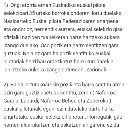
1) Ongi etorria eman Euskadiko euskal pilota
selekzioari 35 urteko borroka ondoren, lortu duelako
Nazioarteko Euskal pilota Federazioaren onarpena
eta ondorioz, hemendik aurrera, euskal selekzio gisa
ofizialki nazioen txapelketan parte hartzeko aukera
izango duelako. Oso pozik eta harro sentitzen gara
guztiok. Nola ez gara ba pozik sentituko euskal
pilotariak herri hau ordezkatuz bere ikurriñarekin
lehiatzeko aukera izango dutenean. Zorionak!
2) Baina lortutakoarekin pozik eta harro sentitu arren,
ezin gara guztiz asetuak sentitu, zeren ( Nafarroa
Garaia, Lapurdi, Nafarroa Behea eta Zuberoko )
euskal pilotariak, egun, ezin dutelako parte hartu
onartutako euskal selekzio honetan. Horregatik, gaur
hemen aldarrikatzen eta eskatzen ari garena ez da