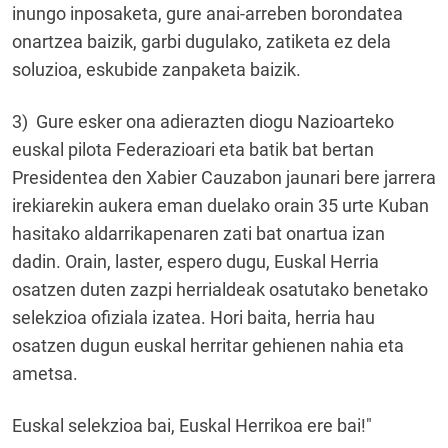
inungo inposaketa, gure anai-arreben borondatea
onartzea baizik, garbi dugulako, zatiketa ez dela
soluzioa, eskubide zanpaketa baizik.
3) Gure esker ona adierazten diogu Nazioarteko
euskal pilota Federazioari eta batik bat bertan
Presidentea den Xabier Cauzabon jaunari bere jarrera
irekiarekin aukera eman duelako orain 35 urte Kuban
hasitako aldarrikapenaren zati bat onartua izan
dadin. Orain, laster, espero dugu, Euskal Herria
osatzen duten zazpi herrialdeak osatutako benetako
selekzioa ofiziala izatea. Hori baita, herria hau
osatzen dugun euskal herritar gehienen nahia eta
ametsa.
Euskal selekzioa bai, Euskal Herrikoa ere bai!"