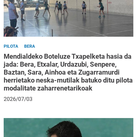
PILOTA
BERA
Mendialdeko Boteluze Txapelketa hasia da
jada: Bera, Etxalar, Urdazubi, Senpere,
Baztan, Sara, Ainhoa eta Zugarramurdi
herrietako neska-mutilak batuko ditu pilota
modalitate zaharrenetarikoak
2026/07/03