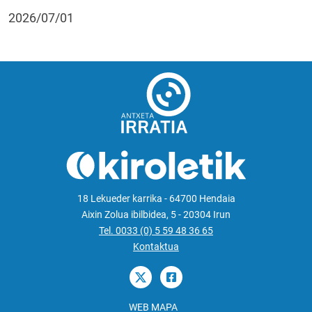
2026/07/01
18 Lekueder karrika - 64700 Hendaia
Aixin Zolua ibilbidea, 5 - 20304 Irun
Tel. 0033 (0) 5 59 48 36 65
Kontaktua
WEB MAPA