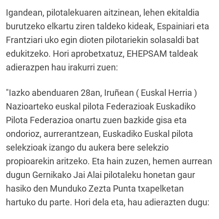
Igandean, pilotalekuaren aitzinean, lehen ekitaldia
burutzeko elkartu ziren taldeko kideak, Espainiari eta
Frantziari uko egin dioten pilotariekin solasaldi bat
edukitzeko. Hori aprobetxatuz, EHEPSAM taldeak
adierazpen hau irakurri zuen:
"
Iazko abenduaren 28an, Iruñean ( Euskal Herria )
Nazioarteko euskal pilota Federazioak Euskadiko
Pilota Federazioa onartu zuen bazkide gisa eta
ondorioz, aurrerantzean, Euskadiko Euskal pilota
selekzioak izango du aukera bere selekzio
propioarekin aritzeko. Eta hain zuzen, hemen aurrean
dugun Gernikako Jai Alai pilotaleku honetan gaur
hasiko den Munduko Zezta Punta txapelketan
hartuko du parte. Hori dela eta, hau adierazten dugu: