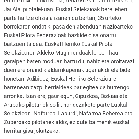
Puntuko Munduko Kopa, zehazki ekainaren 1etik 6ra,
Jai Alai pilotalekuan. Euskal Selekzioak bere lehen
parte hartze ofiziala izanen du bertan, 35 urteko
borrokaren ondotik, pasa den abenduan Nazioarteko
Euskal Pilota Federazioak bazkide gisa onartu
baitzuen taldea. Euskal Herriko Euskal Pilota
Selekzioaren Aldeko Mugimenduak lorpen hau
garaipen baten moduan hartu du, nahiz eta oroitarazi
duen ere oraindik aldarrikapenak ugariak direla bide
honetan. Adibidez, Euskal Herriko Selekzioaren
barrenean zazpi herrialdeak bat egitea da hurrengo
erronka. Izan ere, gaur egun, Gipuzkoa, Bizkaia eta
Arabako pilotariek soilik har dezakete parte Euskal
Selekzioan. Nafarroa, Lapurdi, Nafarroa Beherea eta
Zuberoako pilotariek aldiz, ez dute baimenik euskal
herritar gisa jokatzeko.