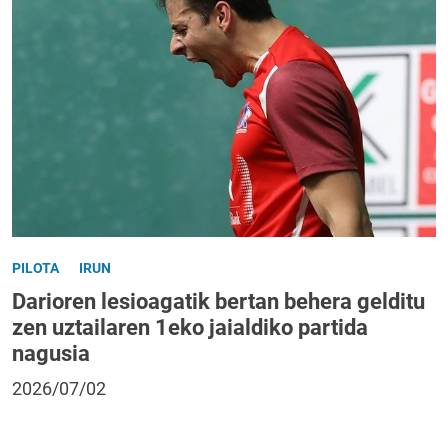
PILOTA
IRUN
Darioren lesioagatik bertan behera gelditu
zen uztailaren 1eko jaialdiko partida
nagusia
2026/07/02