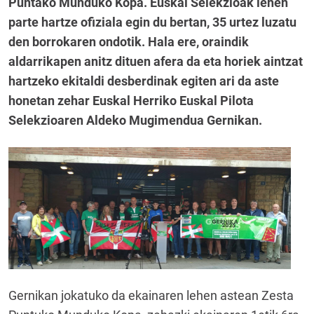
Puntako Munduko Kopa. Euskal Selekzioak lehen
parte hartze ofiziala egin du bertan, 35 urtez luzatu
den borrokaren ondotik. Hala ere, oraindik
aldarrikapen anitz dituen afera da eta horiek aintzat
hartzeko ekitaldi desberdinak egiten ari da aste
honetan zehar Euskal Herriko Euskal Pilota
Selekzioaren Aldeko Mugimendua Gernikan.
Gernikan jokatuko da ekainaren lehen astean Zesta