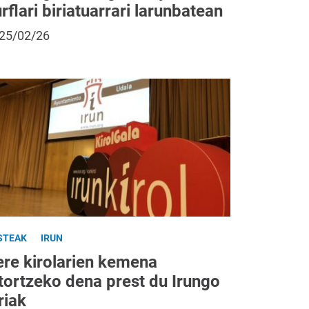
rflari biriatuarrari larunbatean
25/02/26
STEAK
IRUN
ere kirolarien kemena
tortzeko dena prest du Irungo
riak