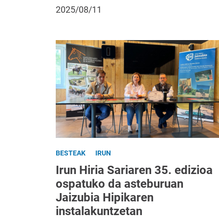
2025/08/11
BESTEAK
IRUN
Irun Hiria Sariaren 35. edizioa
ospatuko da asteburuan
Jaizubia Hipikaren
instalakuntzetan