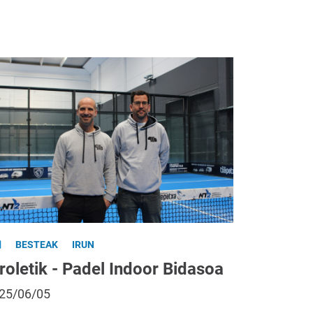
BESTEAK
IRUN
roletik - Padel Indoor Bidasoa
25/06/05