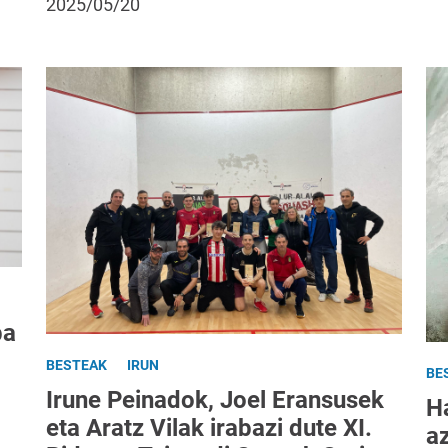
2025/05/20
ba
BESTEAK
IRUN
BE
Irune Peinadok, Joel Eransusek
H
eta Aratz Vilak irabazi dute XI.
a