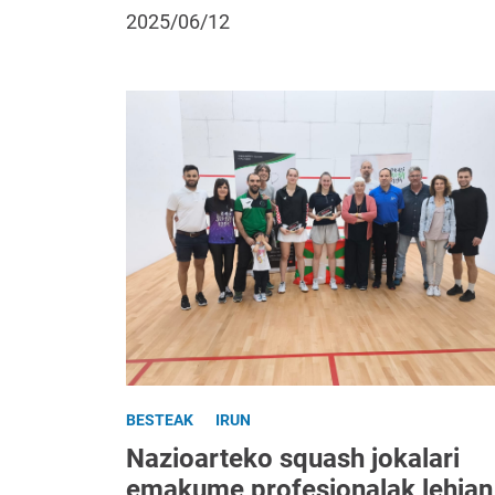
2025/06/12
BESTEAK
IRUN
Nazioarteko squash jokalari
emakume profesionalak lehian