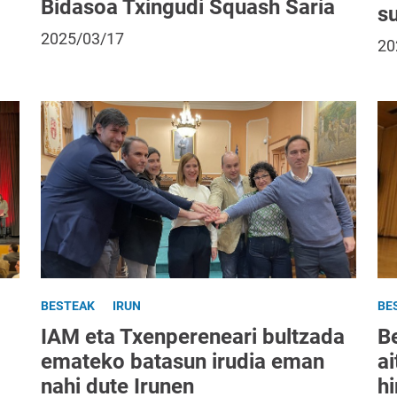
Bidasoa Txingudi Squash Saria
su
2025/03/17
20
BESTEAK
IRUN
BE
IAM eta Txenpereneari bultzada
B
emateko batasun irudia eman
ai
nahi dute Irunen
hi