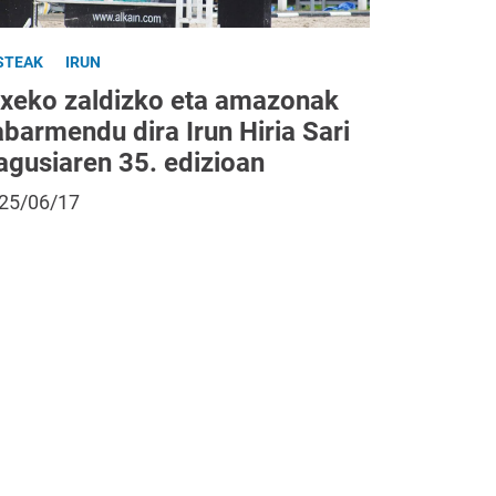
STEAK
IRUN
txeko zaldizko eta amazonak
barmendu dira Irun Hiria Sari
agusiaren 35. edizioan
25/06/17