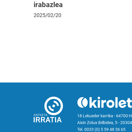
irabazlea
2025/02/20
18 Lekueder karrika - 64700 
Aixin Zolua ibilbidea, 5 - 20304
Tel. 0033 (0) 5 59 48 36 65