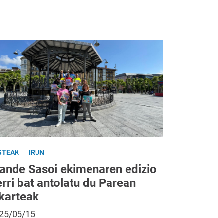
STEAK
IRUN
gande Sasoi ekimenaren edizio
rri bat antolatu du Parean
lkarteak
25/05/15