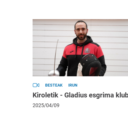
BESTEAK
IRUN
Kiroletik - Gladius esgrima klu
2025/04/09