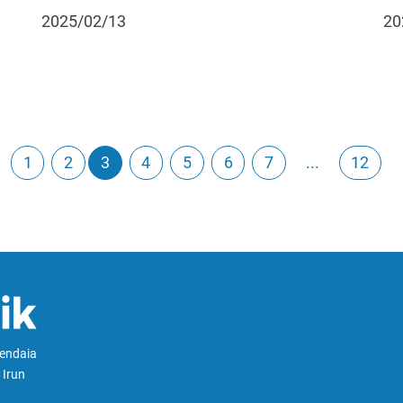
2025/02/13
20
1
2
3
4
5
6
7
...
12
Hendaia
 Irun