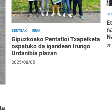
BE
E
na
BESTEAK
IRUN
N
Gipuzkoako Pentatloi Txapelketa
ospatuko da igandean Irungo
20
Urdanibia plazan
2025/08/05
ta