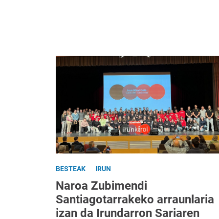
BESTEAK
IRUN
Naroa Zubimendi
Santiagotarrakeko arraunlaria
izan da Irundarron Sariaren