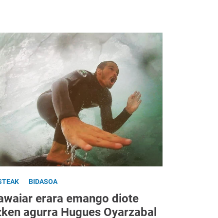
STEAK
BIDASOA
awaiar erara emango diote
zken agurra Hugues Oyarzabal