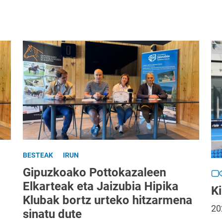
BESTEAK
IRUN
Gipuzkoako Pottokazaleen
Elkarteak eta Jaizubia Hipika
Ki
Klubak bortz urteko hitzarmena
20
sinatu dute