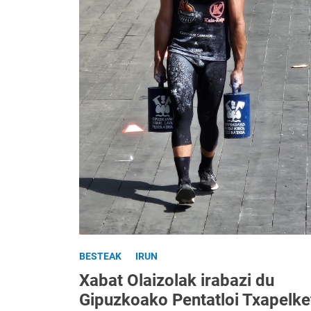
BESTEAK
IRUN
Xabat Olaizolak irabazi du
Gipuzkoako Pentatloi Txapelke