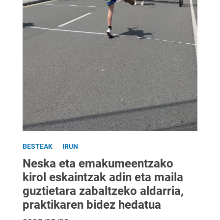
BESTEAK
IRUN
Neska eta emakumeentzako
kirol eskaintzak adin eta maila
guztietara zabaltzeko aldarria,
praktikaren bidez hedatua