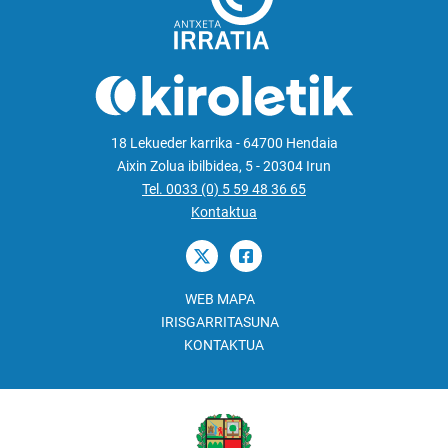
18 Lekueder karrika - 64700 Hendaia
Aixin Zolua ibilbidea, 5 - 20304 Irun
Tel. 0033 (0) 5 59 48 36 65
Kontaktua
WEB MAPA
IRISGARRITASUNA
KONTAKTUA