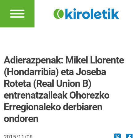
Adierazpenak: Mikel Llorente
(Hondarribia) eta Joseba
Roteta (Real Union B)
entrenatzaileak Ohorezko
Erregionaleko derbiaren
ondoren
2015/11/08