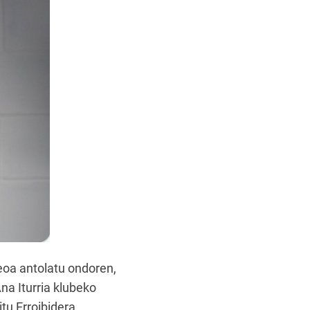
eoa antolatu ondoren,
na Iturria klubeko
u Erroibidera.