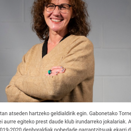
tan atseden hartzeko geldialdirik egin. Gabonetako Torn
 aurre egiteko prest daude klub irundarreko jokalariak. A
19-2020 denboraldiak nobedade garrantzitsuak ekarri dit