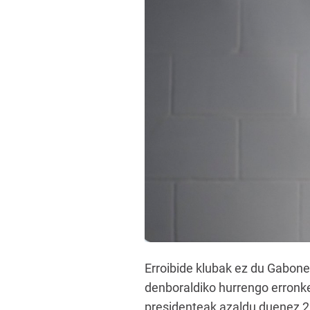
Erroibide klubak ez du Gabone
denboraldiko hurrengo erronkei
presidenteak azaldu duenez 20