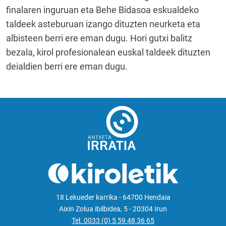
finalaren inguruan eta Behe Bidasoa eskualdeko
taldeek asteburuan izango dituzten neurketa eta
albisteen berri ere eman dugu. Hori gutxi balitz
bezala, kirol profesionalean euskal taldeek dituzten
deialdien berri ere eman dugu.
18 Lekueder karrika - 64700 Hendaia
Aixin Zolua ibilbidea, 5 - 20304 Irun
Tel. 0033 (0) 5 59 48 36 65