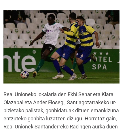
Real Unioneko jokalaria den Ekhi Senar eta Klara
Olazabal eta Ander Elosegi, Santiagotarrakeko ur-
bizietako palistak, gonbidatuak dituen emankizuna
entzuteko gonbita luzatzen dizugu. Horretaz gain,
Real Unionek Santanderreko Racingen aurka duen