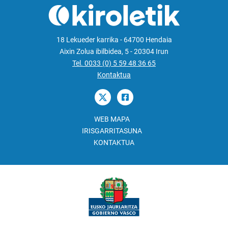
18 Lekueder karrika - 64700 Hendaia
Aixin Zolua ibilbidea, 5 - 20304 Irun
Tel. 0033 (0) 5 59 48 36 65
Kontaktua
WEB MAPA
IRISGARRITASUNA
KONTAKTUA