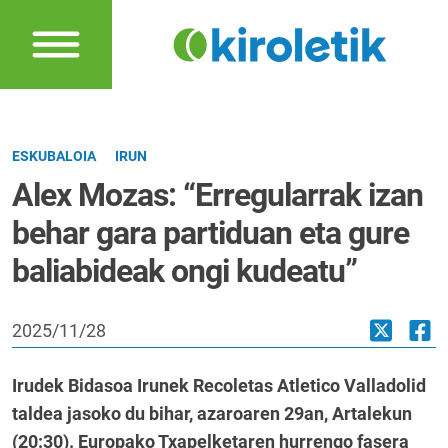
ESKUBALOIA
IRUN
Alex Mozas: “Erregularrak izan
behar gara partiduan eta gure
baliabideak ongi kudeatu”
2025/11/28
Irudek Bidasoa Irunek Recoletas Atletico Valladolid
taldea jasoko du bihar, azaroaren 29an, Artalekun
(20:30). Europako Txapelketaren hurrengo fasera