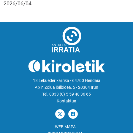
2026/06/04
18 Lekueder karrika - 64700 Hendaia
Aixin Zolua ibilbidea, 5 - 20304 Irun
Tel. 0033 (0) 5 59 48 36 65
Kontaktua
WEB MAPA