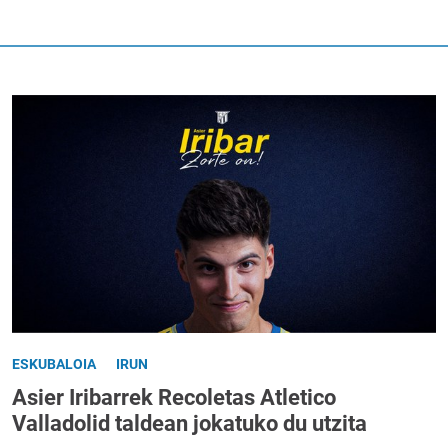
ESKUBALOIA
IRUN
Asier Iribarrek Recoletas Atletico
Valladolid taldean jokatuko du utzita