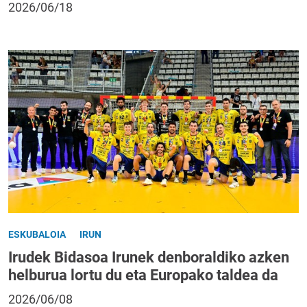
2026/06/18
ESKUBALOIA
IRUN
Irudek Bidasoa Irunek denboraldiko azken
helburua lortu du eta Europako taldea da
2026/06/08