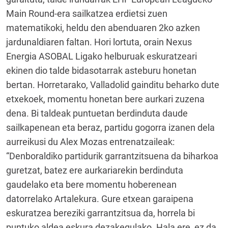
Main Round-era sailkatzea erdietsi zuen
matematikoki, heldu den abenduaren 2ko azken
jardunaldiaren faltan. Hori lortuta, orain Nexus
Energia ASOBAL Ligako helburuak eskuratzeari
ekinen dio talde bidasotarrak asteburu honetan
bertan. Horretarako, Valladolid gainditu beharko dute
etxekoek, momentu honetan bere aurkari zuzena
dena. Bi taldeak puntuetan berdinduta daude
sailkapenean eta beraz, partidu gogorra izanen dela
aurreikusi du Alex Mozas entrenatzaileak:
“Denboraldiko partidurik garrantzitsuena da biharkoa
guretzat, batez ere aurkariarekin berdinduta
gaudelako eta bere momentu hoberenean
datorrelako Artalekura. Gure etxean garaipena
eskuratzea bereziki garrantzitsua da, horrela bi
puntuko aldea eskura dezakegulako. Hala ere, ez da