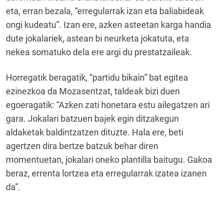
eta, erran bezala, “erregularrak izan eta baliabideak
ongi kudeatu”. Izan ere, azken asteetan karga handia
dute jokalariek, astean bi neurketa jokatuta, eta
nekea somatuko dela ere argi du prestatzaileak.
Horregatik beragatik, “partidu bikain” bat egitea
ezinezkoa da Mozasentzat, taldeak bizi duen
egoeragatik: “Azken zati honetara estu ailegatzen ari
gara. Jokalari batzuen bajek egin ditzakegun
aldaketak baldintzatzen dituzte. Hala ere, beti
agertzen dira bertze batzuk behar diren
momentuetan, jokalari oneko plantilla baitugu. Gakoa
beraz, errenta lortzea eta erregularrak izatea izanen
da”.