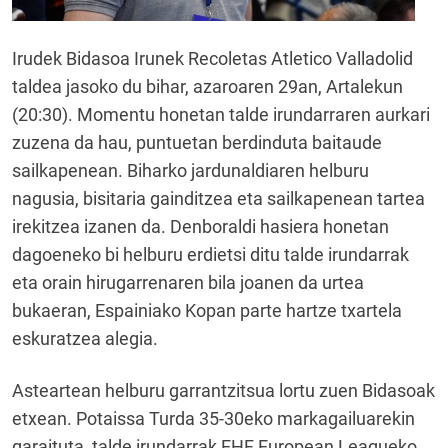
Irudek Bidasoa Irunek Recoletas Atletico Valladolid
taldea jasoko du bihar, azaroaren 29an, Artalekun
(20:30). Momentu honetan talde irundarraren aurkari
zuzena da hau, puntuetan berdinduta baitaude
sailkapenean. Biharko jardunaldiaren helburu
nagusia, bisitaria gainditzea eta sailkapenean tartea
irekitzea izanen da. Denboraldi hasiera honetan
dagoeneko bi helburu erdietsi ditu talde irundarrak
eta orain hirugarrenaren bila joanen da urtea
bukaeran, Espainiako Kopan parte hartze txartela
eskuratzea alegia.
Asteartean helburu garrantzitsua lortu zuen Bidasoak
etxean. Potaissa Turda 35-30eko markagailuarekin
garaituta, talde irundarrak EHF European Leagueko