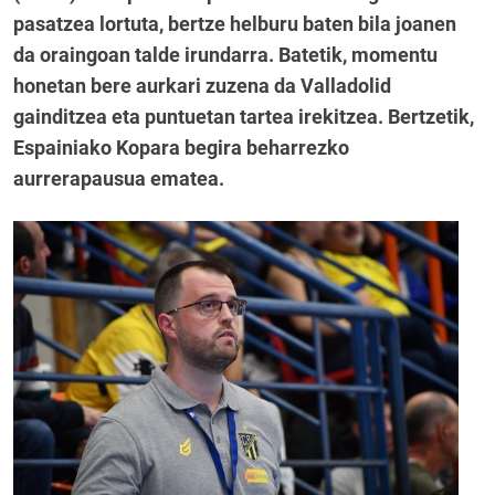
pasatzea lortuta, bertze helburu baten bila joanen
da oraingoan talde irundarra. Batetik, momentu
honetan bere aurkari zuzena da Valladolid
gainditzea eta puntuetan tartea irekitzea. Bertzetik,
Espainiako Kopara begira beharrezko
aurrerapausua ematea.