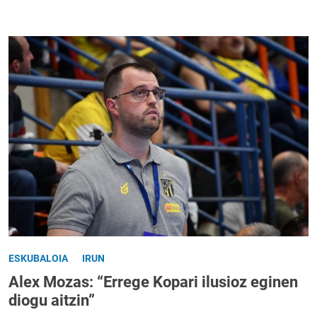
ESKUBALOIA
IRUN
Alex Mozas: “Errege Kopari ilusioz eginen
diogu aitzin”