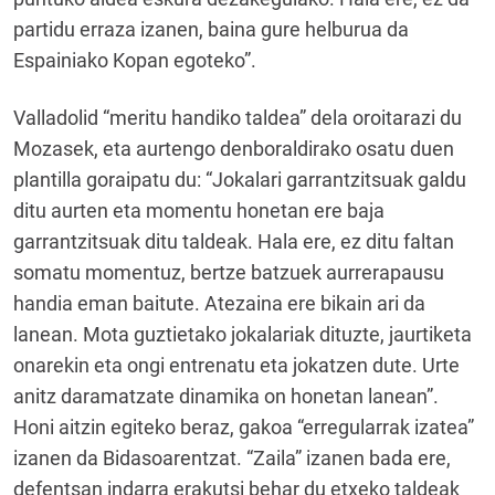
partidu erraza izanen, baina gure helburua da
Espainiako Kopan egoteko”.
Valladolid “meritu handiko taldea” dela oroitarazi du
Mozasek, eta aurtengo denboraldirako osatu duen
plantilla goraipatu du: “Jokalari garrantzitsuak galdu
ditu aurten eta momentu honetan ere baja
garrantzitsuak ditu taldeak. Hala ere, ez ditu faltan
somatu momentuz, bertze batzuek aurrerapausu
handia eman baitute. Atezaina ere bikain ari da
lanean. Mota guztietako jokalariak dituzte, jaurtiketa
onarekin eta ongi entrenatu eta jokatzen dute. Urte
anitz daramatzate dinamika on honetan lanean”.
Honi aitzin egiteko beraz, gakoa “erregularrak izatea”
izanen da Bidasoarentzat. “Zaila” izanen bada ere,
defentsan indarra erakutsi behar du etxeko taldeak