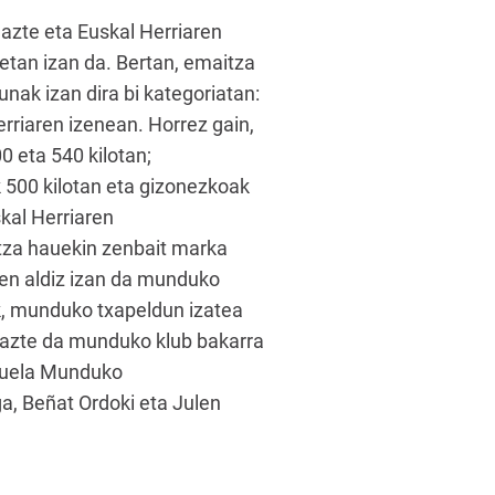
Gazte eta Euskal Herriaren
etan izan da. Bertan, emaitza
unak izan dira bi kategoriatan:
erriaren izenean. Horrez gain,
 eta 540 kilotan;
 500 kilotan eta gizonezkoak
kal Herriaren
itza hauekin zenbait marka
ehen aldiz izan da munduko
ik, munduko txapeldun izatea
i Gazte da munduko klub bakarra
ituela Munduko
a, Beñat Ordoki eta Julen