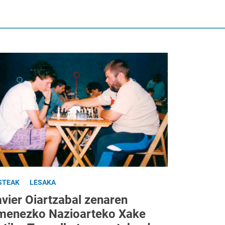
STEAK
LESAKA
avier Oiartzabal zenaren
menezko Nazioarteko Xake