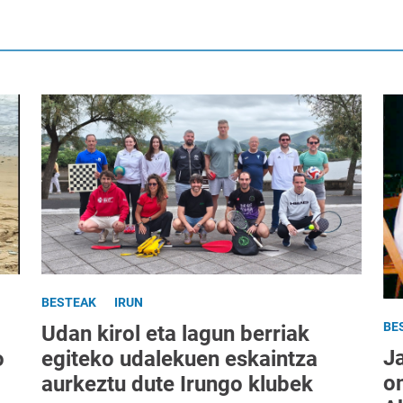
BESTEAK
IRUN
BE
Udan kirol eta lagun berriak
J
egiteko udalekuen eskaintza
o
o
aurkeztu dute Irungo klubek