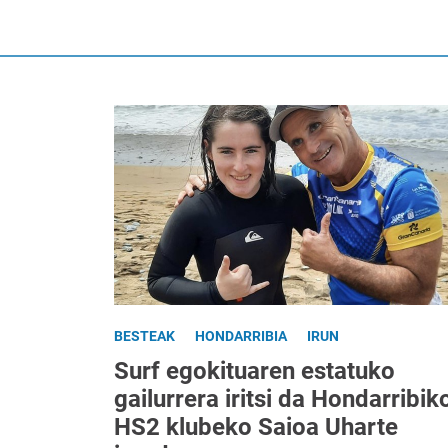
BESTEAK
HONDARRIBIA
IRUN
Surf egokituaren estatuko
gailurrera iritsi da Hondarribik
HS2 klubeko Saioa Uharte