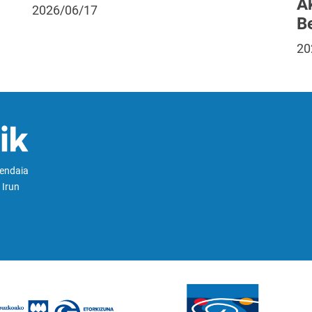
A
2026/06/17
B
20
Hendaia
 Irun