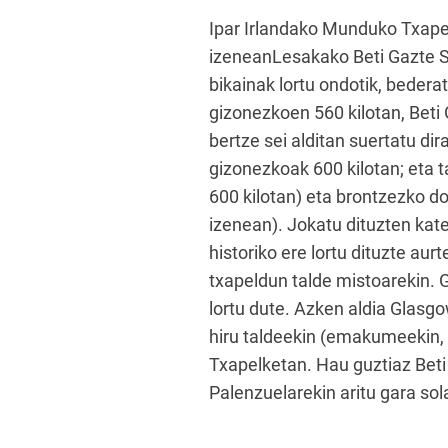
Ipar Irlandako Munduko Txapel
izeneanLesakako Beti Gazte So
bikainak lortu ondotik, bedera
gizonezkoen 560 kilotan, Beti 
bertze sei alditan suertatu d
gizonezkoak 600 kilotan; eta 
600 kilotan) eta brontzezko d
izenean). Jokatu dituzten kat
historiko ere lortu dituzte au
txapeldun talde mistoarekin. 
lortu dute. Azken aldia Glasgo
hiru taldeekin (emakumeekin, 
Txapelketan. Hau guztiaz Beti
Palenzuelarekin aritu gara so