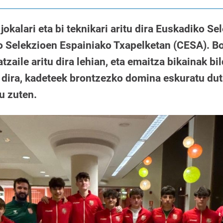
jokalari eta bi teknikari aritu dira Euskadiko S
Selekzioen Espainiako Txapelketan (CESA). Bost
natzaile aritu dira lehian, eta emaitza bikainak bi
 dira, kadeteek brontzezko domina eskuratu dute
u zuten.