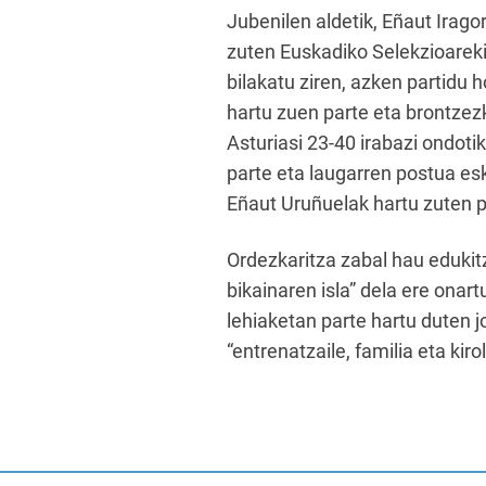
Jubenilen aldetik, Eñaut Irago
zuten Euskadiko Selekzioarekin
bilakatu ziren, azken partidu 
hartu zuen parte eta brontzez
Asturiasi 23-40 irabazi ondotik
parte eta laugarren postua esk
Eñaut Uruñuelak hartu zuten p
Ordezkaritza zabal hau edukit
bikainaren isla” dela ere onart
lehiaketan parte hartu duten j
“entrenatzaile, familia eta kir