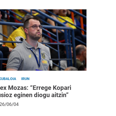
KUBALOIA
IRUN
lex Mozas: “Errege Kopari
usioz eginen diogu aitzin”
26/06/04