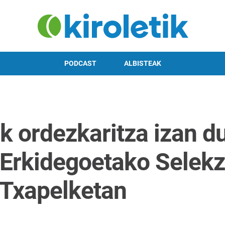
PODCAST
ALBISTEAK
 ordezkaritza izan d
Erkidegoetako Selekz
 Txapelketan