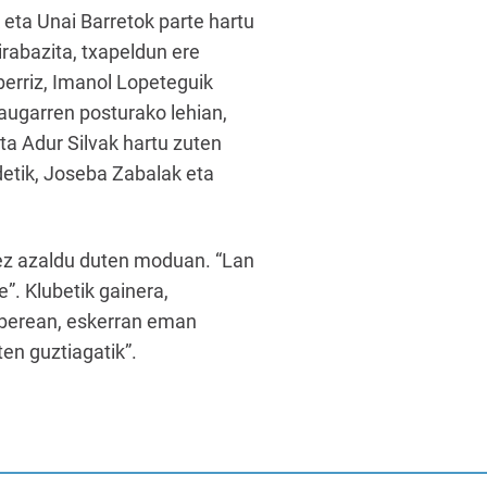
 eta Unai Barretok parte hartu
irabazita, txapeldun ere
berriz, Imanol Lopeteguik
augarren posturako lehian,
eta Adur Silvak hartu zuten
detik, Joseba Zabalak eta
dez azaldu duten moduan. “Lan
e”. Klubetik gainera,
di berean, eskerran eman
ten guztiagatik”.