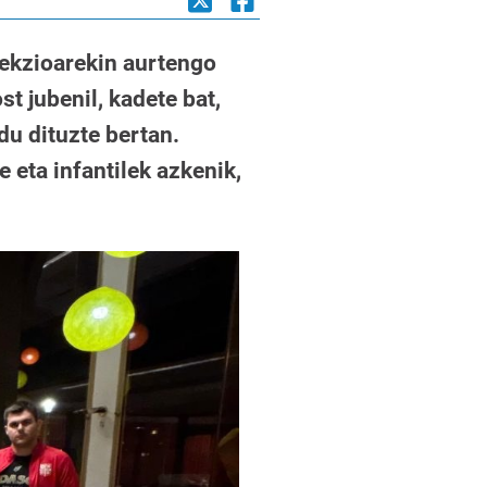
elekzioarekin aurtengo
 jubenil, kadete bat,
ldu dituzte bertan.
 eta infantilek azkenik,