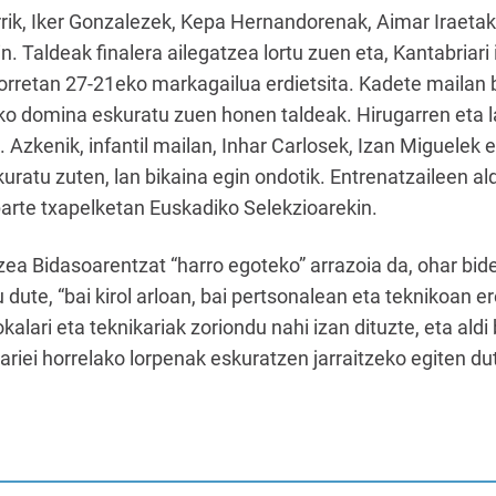
rrik, Iker Gonzalezek, Kepa Hernandorenak, Aimar Iraetak
. Taldeak finalera ailegatzea lortu zuen eta, Kantabriari 
horretan 27-21eko markagailua erdietsita. Kadete mailan 
ko domina eskuratu zuen honen taldeak. Hirugarren eta l
. Azkenik, infantil mailan, Inhar Carlosek, Izan Miguelek 
uratu zuten, lan bikaina egin ondotik. Entrenatzaileen al
arte txapelketan Euskadiko Selekzioarekin.
zea Bidasoarentzat “harro egoteko” arrazoia da, ohar bi
u dute, “bai kirol arloan, bai pertsonalean eta teknikoan er
okalari eta teknikariak zoriondu nahi izan dituzte, eta al
olariei horrelako lorpenak eskuratzen jarraitzeko egiten du