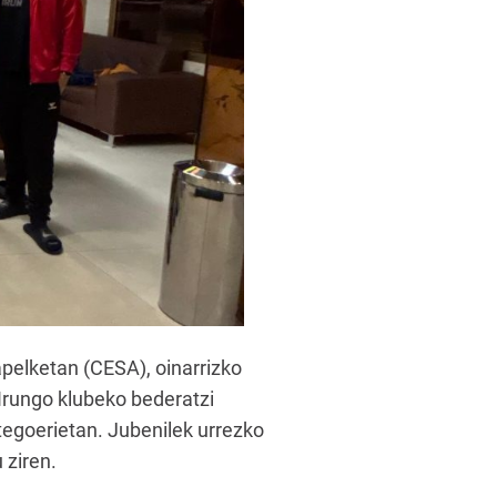
pelketan (CESA), oinarrizko
 Irungo klubeko bederatzi
ategoerietan. Jubenilek urrezko
 ziren.