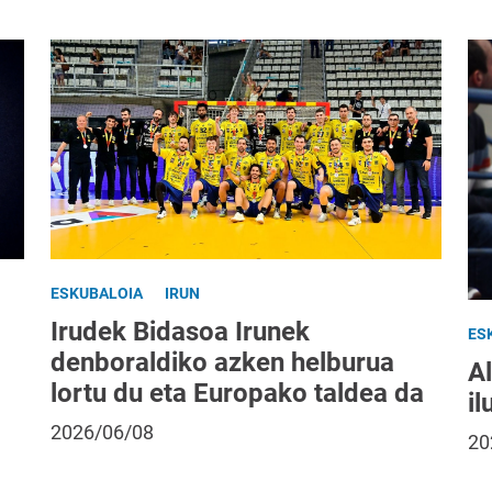
ESKUBALOIA
IRUN
Irudek Bidasoa Irunek
ES
denboraldiko azken helburua
A
lortu du eta Europako taldea da
il
2026/06/08
20