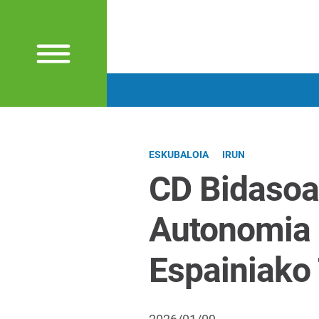
ESKUBALOIA
IRUN
CD Bidasoak
Autonomia 
Espainiako