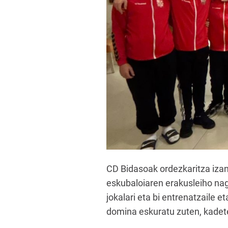
CD Bidasoak ordezkaritza iza
eskubaloiaren erakusleiho nag
jokalari eta bi entrenatzaile e
domina eskuratu zuten, kadete