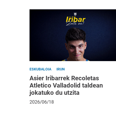
ESKUBALOIA
IRUN
Asier Iribarrek Recoletas
Atletico Valladolid taldean
jokatuko du utzita
2026/06/18