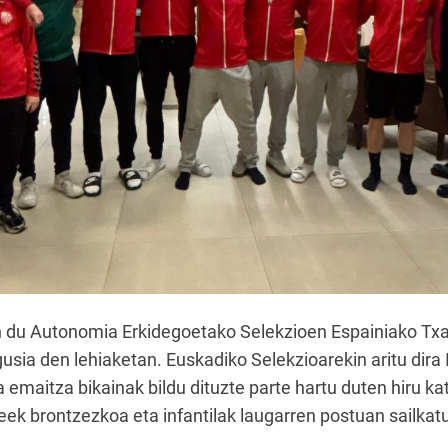
n du Autonomia Erkidegoetako Selekzioen Espainiako Txa
usia den lehiaketan. Euskadiko Selekzioarekin aritu dira
ta emaitza bikainak bildu dituzte parte hartu duten hiru k
ek brontzezkoa eta infantilak laugarren postuan sailkatu