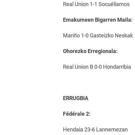
Real Union 1-1 Socuéllamos
Emakumeen Bigarren Maila:
Mariño 1-0 Gasteizko Neskak
Ohorezko Erregionala:
Real Union B 0-0 Hondarribia
ERRUGBIA
Fédérale 2:
Hendaia 23-6 Lannemezan