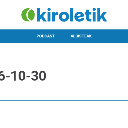
PODCAST
ALBISTEAK
6-10-30