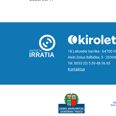
18 Lekueder karrika - 64700 
Aixin Zolua ibilbidea, 5 - 20304
Tel. 0033 (0) 5 59 48 36 65
Kontaktua