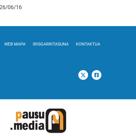
26/06/16
WEB MAPA
IRISGARRITASUNA
KONTAKTUA