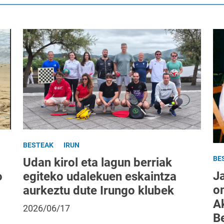
BESTEAK
IRUN
BE
Udan kirol eta lagun berriak
J
egiteko udalekuen eskaintza
o
o
aurkeztu dute Irungo klubek
A
2026/06/17
B