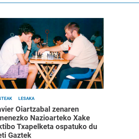
STEAK
LESAKA
avier Oiartzabal zenaren
menezko Nazioarteko Xake
ktibo Txapelketa ospatuko du
eti Gaztek