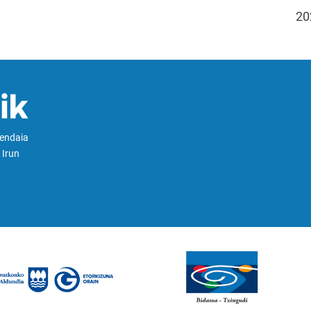
20
Hendaia
 Irun