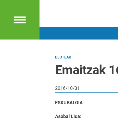
BESTEAK
Emaitzak 1
2016/10/31
ESKUBALOIA
Asobal Liga: