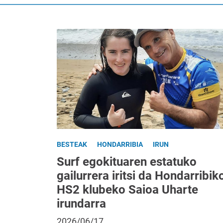
BESTEAK
HONDARRIBIA
IRUN
Surf egokituaren estatuko
gailurrera iritsi da Hondarribik
HS2 klubeko Saioa Uharte
irundarra
2026/06/17