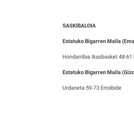
SASKIBALOIA
Estatuko Bigarren Maila (Em
Hondarribia Ikasbasket 48-61 
Estatuko Bigarren Maila (Giz
Urdaneta 59-73 Erroibide