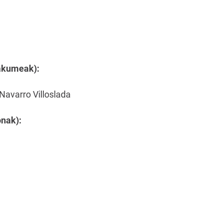
akumeak):
Navarro Villoslada
onak):