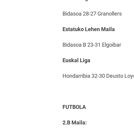
Bidasoa 28-27 Granollers
Estatuko Lehen Maila
Bidasoa B 23-31 Elgoibar
Euskal Liga
Hondarribia 32-30 Deusto Loy
FUTBOLA
2.B Maila: