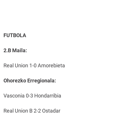
FUTBOLA
2.B Maila:
Real Union 1-0 Amorebieta
Ohorezko Erregionala:
Vasconia 0-3 Hondarribia
Real Union B 2-2 Ostadar