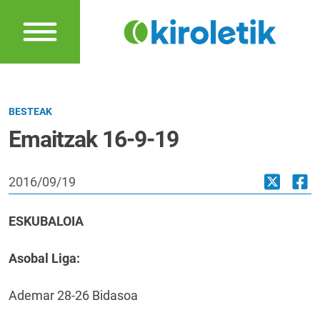
BESTEAK
Emaitzak 16-9-19
2016/09/19
ESKUBALOIA
Asobal Liga:
Ademar 28-26 Bidasoa