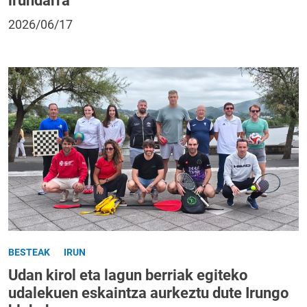
irundarra
2026/06/17
BESTEAK
IRUN
Udan kirol eta lagun berriak egiteko
udalekuen eskaintza aurkeztu dute Irungo