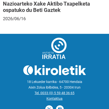
Nazioarteko Xake Aktibo Txapelketa
ospatuko du Beti Gaztek
2026/06/16
18 Lekueder karrika - 64700 Hendaia
Aixin Zolua ibilbidea, 5 - 20304 Irun
Tel. 0033 (0) 5 59 48 36 65
Kontaktua