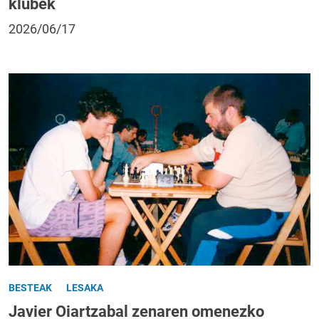
klubek
2026/06/17
BESTEAK
LESAKA
Javier Oiartzabal zenaren omenezko