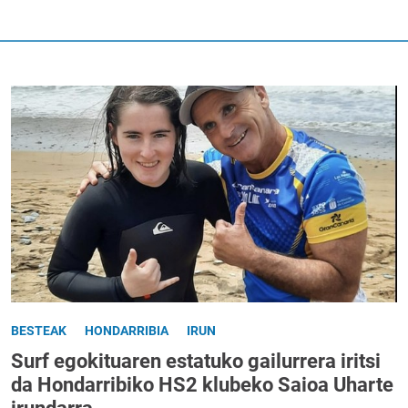
BESTEAK
HONDARRIBIA
IRUN
Surf egokituaren estatuko gailurrera iritsi
da Hondarribiko HS2 klubeko Saioa Uharte