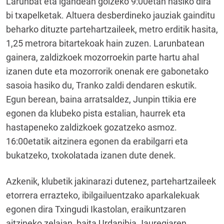
Larunbat eta igandean goizeko 9:00etan hasiko dira
bi txapelketak. Altuera desberdineko jauziak gainditu
beharko dituzte partehartzaileek, metro erditik hasita,
1,25 metrora bitartekoak hain zuzen. Larunbatean
gainera, zaldizkoek mozorroekin parte hartu ahal
izanen dute eta mozorrorik onenak ere gabonetako
sasoia hasiko du, Tranko zaldi dendaren eskutik.
Egun berean, baina arratsaldez, Junpin ttikia ere
egonen da klubeko pista estalian, haurrek eta
hastapeneko zaldizkoek gozatzeko asmoz.
16:00etatik aitzinera egonen da erabilgarri eta
bukatzeko, txokolatada izanen dute denek.
Azkenik, klubetik jakinarazi dutenez, partehartzaileek
etorrera errazteko, ibilgailuentzako aparkalekuak
egonen dira Txingudi Ikastolan, eraikuntzaren
aitzineko zelaian, baita Urdanibia Jauregiaren