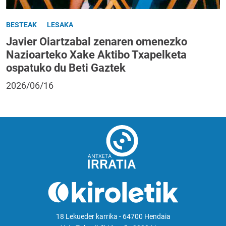
BESTEAK
LESAKA
Javier Oiartzabal zenaren omenezko
Nazioarteko Xake Aktibo Txapelketa
ospatuko du Beti Gaztek
2026/06/16
18 Lekueder karrika - 64700 Hendaia