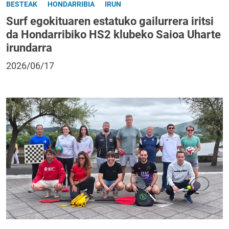
BESTEAK
HONDARRIBIA
IRUN
Surf egokituaren estatuko gailurrera iritsi
da Hondarribiko HS2 klubeko Saioa Uharte
irundarra
2026/06/17