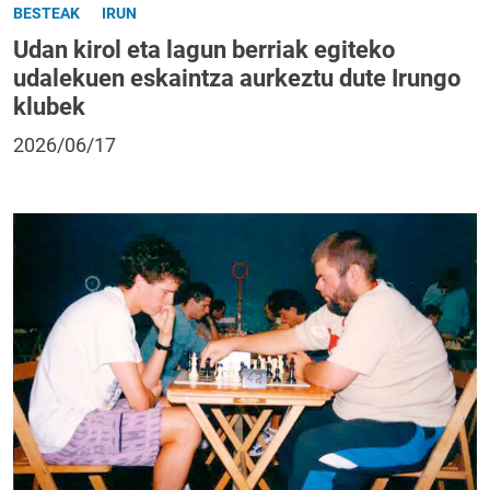
BESTEAK
IRUN
Udan kirol eta lagun berriak egiteko
udalekuen eskaintza aurkeztu dute Irungo
klubek
2026/06/17