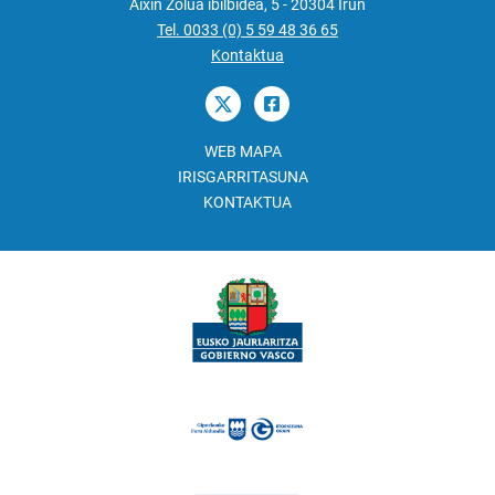
Aixin Zolua ibilbidea, 5 - 20304 Irun
Tel. 0033 (0) 5 59 48 36 65
Kontaktua
WEB MAPA
IRISGARRITASUNA
KONTAKTUA