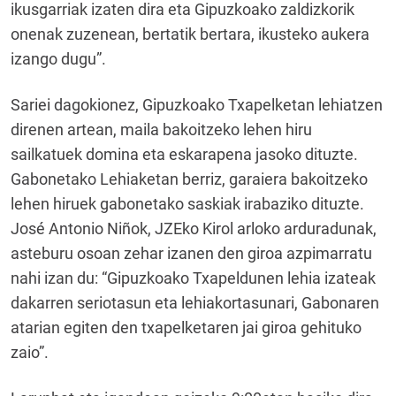
ikusgarriak izaten dira eta Gipuzkoako zaldizkorik
onenak zuzenean, bertatik bertara, ikusteko aukera
izango dugu”.
Sariei dagokionez, Gipuzkoako Txapelketan lehiatzen
direnen artean, maila bakoitzeko lehen hiru
sailkatuek domina eta eskarapena jasoko dituzte.
Gabonetako Lehiaketan berriz, garaiera bakoitzeko
lehen hiruek gabonetako saskiak irabaziko dituzte.
José Antonio Niñok, JZEko Kirol arloko arduradunak,
asteburu osoan zehar izanen den giroa azpimarratu
nahi izan du: “Gipuzkoako Txapeldunen lehia izateak
dakarren seriotasun eta lehiakortasunari, Gabonaren
atarian egiten den txapelketaren jai giroa gehituko
zaio”.