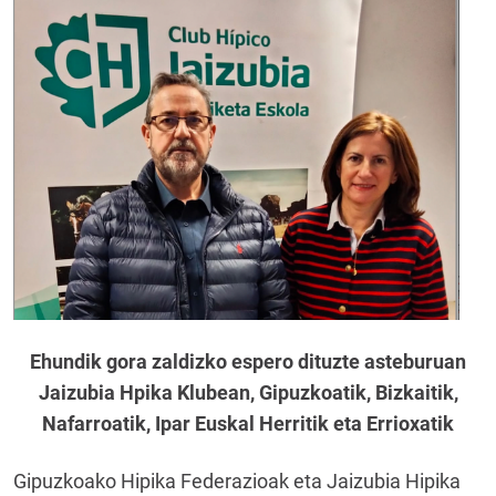
Ehundik gora zaldizko espero dituzte asteburuan
Jaizubia Hpika Klubean, Gipuzkoatik, Bizkaitik,
Nafarroatik, Ipar Euskal Herritik eta Errioxatik
Gipuzkoako Hipika Federazioak eta Jaizubia Hipika