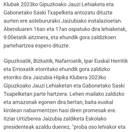
Klubak 2023ko Gipuzkoako Jauzi Lehiaketa eta
Gabonetako Saski Txapelketa antozatu dituzte
aurten ere astebururako Jaizubiako instalazioetan.
Abenduaren 16an eta 17an ospatuko dira lehiaketak,
9:00etatik aitzinera, eta ehundik gora zaldizkoen
partehartzea espero dituzte.
Gipuzkoatik, Bizkaitik, Nafarroatik, Ipar Euskal Herritik
eta Errioxatik etorritako ehundik gora zaldizko
etorriko dira Jaizubia Hipika Klubera 2023ko
Gipuzkoako Jauzi Lehiaketan eta Gabonetako Saski
Txapelketan parte hartzera. Lehen mailako zaldizko
eta amazonak egonen dira bertan, baita euskal
kirolean nabarmentzen hasi diren promesak ere.
Itziar Urtizberea Jaizubia zaldiketa Eskolako
presidenteak azaldu duenez, "proba oso lehiakor eta