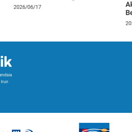
A
2026/06/17
B
20
Hendaia
 Irun