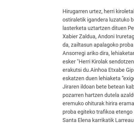
Hirugarren urtez, herri kirole
ostiraletik igandera luzatuko b
lasterketa uztartzen dituen P
Xabier Zaldua, Andoni Iruretag
da, zailtasun apalagoko proba
Ansorregi ariko dira, lehiaketa
esker "Herri Kirolak sendotzen
erakutsi du.Ainhoa Etxabe Gip
eskatzen duen lehiaketa “exige
Jiraren ildoan bete betean kab
pozarren hartzen dutela azaldu
eremuko ohiturak hirira eramat
proba egiteko trafikoa etengo 
Santa Elena karrikatik Larreau