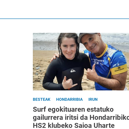
BESTEAK
HONDARRIBIA
IRUN
Surf egokituaren estatuko
gailurrera iritsi da Hondarribik
HS2 klubeko Saioa Uharte