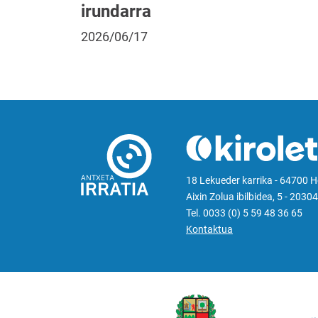
irundarra
2026/06/17
18 Lekueder karrika - 64700 
Aixin Zolua ibilbidea, 5 - 20304
Tel. 0033 (0) 5 59 48 36 65
Kontaktua