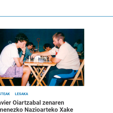
STEAK
LESAKA
avier Oiartzabal zenaren
menezko Nazioarteko Xake