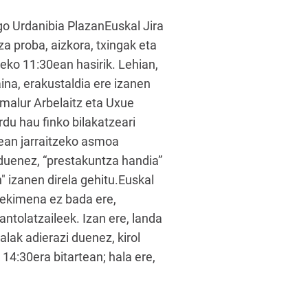
ngo Urdanibia PlazanEuskal Jira
za proba, aizkora, txingak eta
eko 11:30ean hasirik. Lehian,
ina, erakustaldia ere izanen
Amalur Arbelaitz eta Uxue
ordu hau finko bilakatzeari
nean jarraitzeko asmoa
duenez, “prestakuntza handia”
" izanen direla gehitu.Euskal
o ekimena ez bada ere,
ntolatzaileek. Izan ere, landa
lak adierazi duenez, kirol
14:30era bitartean; hala ere,