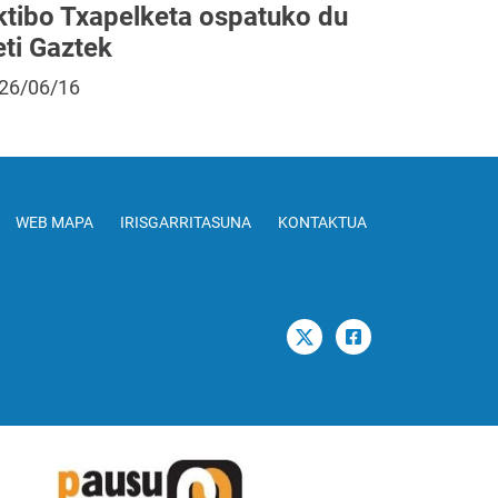
ktibo Txapelketa ospatuko du
eti Gaztek
26/06/16
WEB MAPA
IRISGARRITASUNA
KONTAKTUA