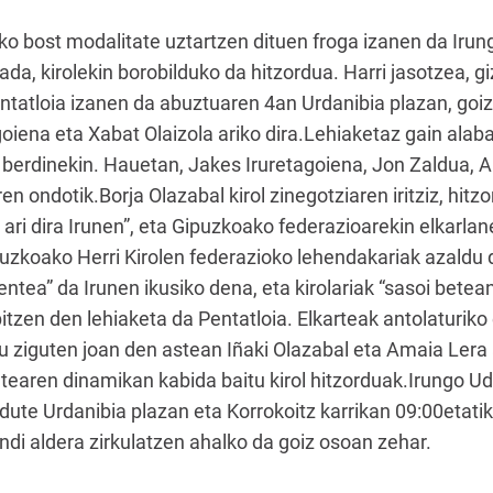
tako bost modalitate uztartzen dituen froga izanen da Iru
ada, kirolekin borobilduko da hitzordua. Harri jasotzea, gi
entatloia izanen da abuztuaren 4an Urdanibia plazan, goiz
oiena eta Xabat Olaizola ariko dira.Lehiaketaz gain alaba
 berdinekin. Hauetan, Jakes Iruretagoiena, Jon Zaldua, 
ren ondotik.Borja Olazabal kirol zinegotziaren iritziz, hitz
 ari dira Irunen”, eta Gipuzkoako federazioarekin elkarla
uzkoako Herri Kirolen federazioko lehendakariak azaldu 
ntea” da Irunen ikusiko dena, eta kirolariak “sasoi betean
itzen den lehiaketa da Pentatloia. Elkarteak antolaturik
 ziguten joan den astean Iñaki Olazabal eta Amaia Lera a
earen dinamikan kabida baitu kirol hitzorduak.Irungo Uda
dute Urdanibia plazan eta Korrokoitz karrikan 09:00etatik 
ndi aldera zirkulatzen ahalko da goiz osoan zehar.