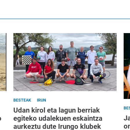
BESTEAK
IRUN
BE
Udan kirol eta lagun berriak
J
egiteko udalekuen eskaintza
o
o
aurkeztu dute Irungo klubek