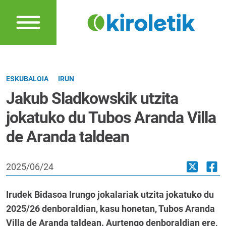
ESKUBALOIA
IRUN
Jakub Sladkowskik utzita
jokatuko du Tubos Aranda Villa
de Aranda taldean
2025/06/24
Irudek Bidasoa Irungo jokalariak utzita jokatuko du
2025/26 denboraldian, kasu honetan, Tubos Aranda
Villa de Aranda taldean. Aurtengo denboraldian ere,