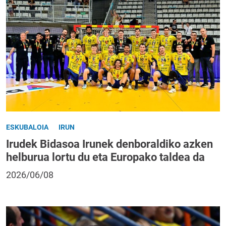
ESKUBALOIA
IRUN
Irudek Bidasoa Irunek denboraldiko azken
helburua lortu du eta Europako taldea da
2026/06/08