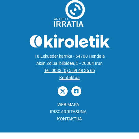
18 Lekueder karrika - 64700 Hendaia
Aixin Zolua ibilbidea, 5 - 20304 Irun
Tel. 0033 (0) 5 59 48 36 65
Kontaktua
WEB MAPA
IRISGARRITASUNA
KONTAKTUA