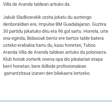
Villa de Aranda taldean arituko da.
Jakub Sladkowskik utzita jokatu du aurtengo
denboraldian ere, Impulse BM Guadalajaran. Guztira
30 partidu jokatuko ditu eta 96 gol sartu. Horrela, urte
ona eginda, Bidasoak berriz ere bertze talde batera
uzteko erabakia hartu du, kasu honetan, Tubos
Aranda Villa de Aranda taldean arituko da poloniarra.
Klub horiak zorterik onena opa dio jokalariari etapa
berri honetan, bere ibilbide profesionalean
garrantzitsua izanen den bilakaera lortzeko.