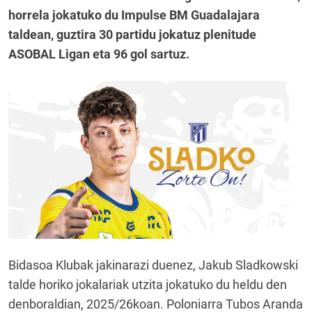
horrela jokatuko du Impulse BM Guadalajara
taldean, guztira 30 partidu jokatuz plenitude
ASOBAL Ligan eta 96 gol sartuz.
Bidasoa Klubak jakinarazi duenez, Jakub Sladkowski
talde horiko jokalariak utzita jokatuko du heldu den
denboraldian, 2025/26koan. Poloniarra Tubos Aranda