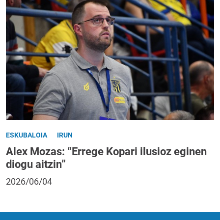
ESKUBALOIA
IRUN
Alex Mozas: “Errege Kopari ilusioz eginen
diogu aitzin”
2026/06/04