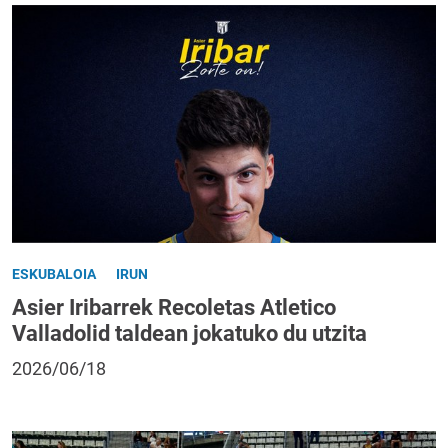
ESKUBALOIA
IRUN
Asier Iribarrek Recoletas Atletico
Valladolid taldean jokatuko du utzita
2026/06/18