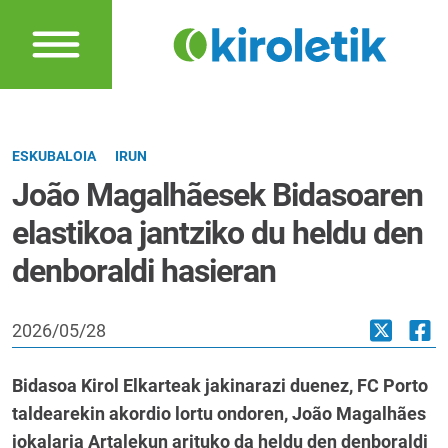
ESKUBALOIA
IRUN
João Magalhãesek Bidasoaren
elastikoa jantziko du heldu den
denboraldi hasieran
2026/05/28
Bidasoa Kirol Elkarteak jakinarazi duenez, FC Porto
taldearekin akordio lortu ondoren, João Magalhães
jokalaria Artalekun arituko da heldu den denboraldi