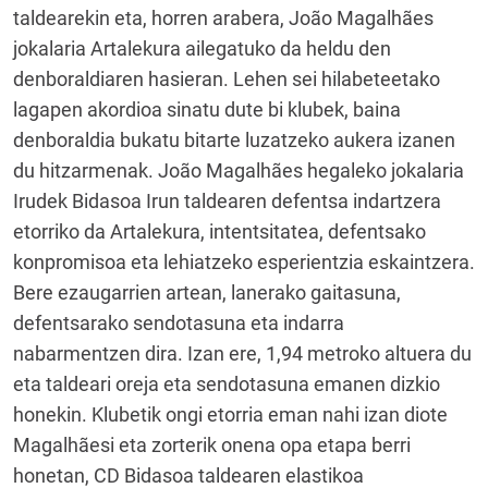
taldearekin eta, horren arabera, João Magalhães
jokalaria Artalekura ailegatuko da heldu den
denboraldiaren hasieran. Lehen sei hilabeteetako
lagapen akordioa sinatu dute bi klubek, baina
denboraldia bukatu bitarte luzatzeko aukera izanen
du hitzarmenak. João Magalhães hegaleko jokalaria
Irudek Bidasoa Irun taldearen defentsa indartzera
etorriko da Artalekura, intentsitatea, defentsako
konpromisoa eta lehiatzeko esperientzia eskaintzera.
Bere ezaugarrien artean, lanerako gaitasuna,
defentsarako sendotasuna eta indarra
nabarmentzen dira. Izan ere, 1,94 metroko altuera du
eta taldeari oreja eta sendotasuna emanen dizkio
honekin. Klubetik ongi etorria eman nahi izan diote
Magalhãesi eta zorterik onena opa etapa berri
honetan, CD Bidasoa taldearen elastikoa