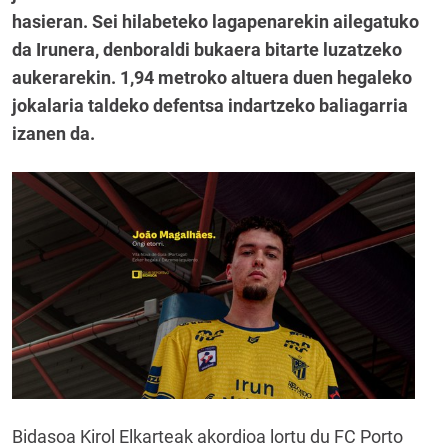
hasieran. Sei hilabeteko lagapenarekin ailegatuko
da Irunera, denboraldi bukaera bitarte luzatzeko
aukerarekin. 1,94 metroko altuera duen hegaleko
jokalaria taldeko defentsa indartzeko baliagarria
izanen da.
Bidasoa Kirol Elkarteak akordioa lortu du FC Porto