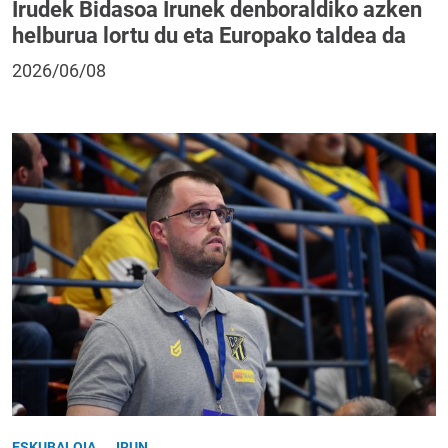
Irudek Bidasoa Irunek denboraldiko azken
helburua lortu du eta Europako taldea da
2026/06/08
ESKUBALOIA
IRUN