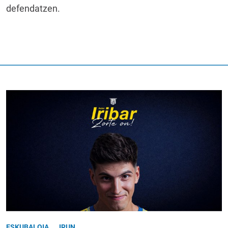
defendatzen.
ESKUBALOIA
IRUN