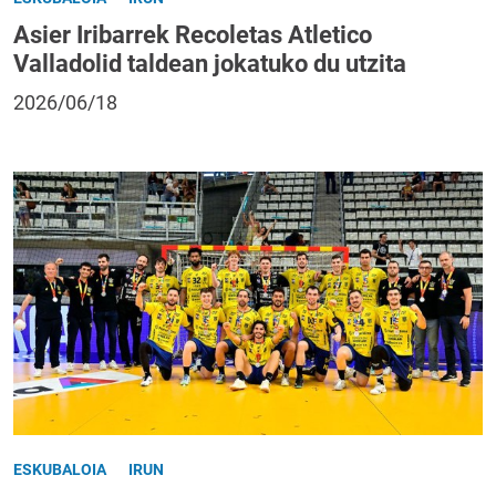
Asier Iribarrek Recoletas Atletico
Valladolid taldean jokatuko du utzita
2026/06/18
ESKUBALOIA
IRUN