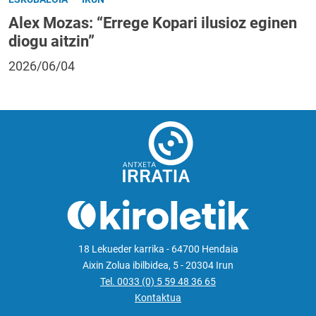
Alex Mozas: “Errege Kopari ilusioz eginen
diogu aitzin”
2026/06/04
18 Lekueder karrika - 64700 Hendaia
Aixin Zolua ibilbidea, 5 - 20304 Irun
Tel. 0033 (0) 5 59 48 36 65
Kontaktua