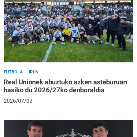
FUTBOLA
IRUN
Real Unionek abuztuko azken asteburuan
hasiko du 2026/27ko denboraldia
2026/07/02