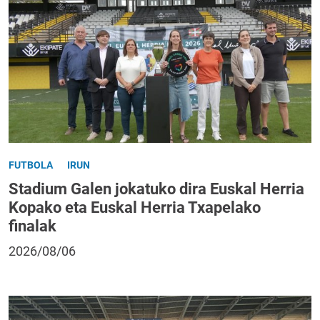
FUTBOLA
IRUN
Stadium Galen jokatuko dira Euskal Herria
Kopako eta Euskal Herria Txapelako
finalak
2026/08/06