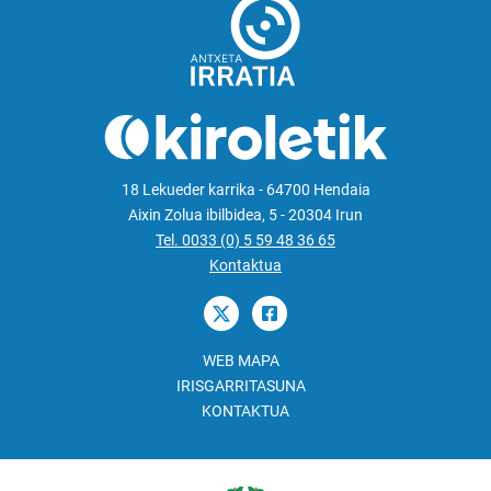
18 Lekueder karrika - 64700 Hendaia
Aixin Zolua ibilbidea, 5 - 20304 Irun
Tel. 0033 (0) 5 59 48 36 65
Kontaktua
WEB MAPA
IRISGARRITASUNA
KONTAKTUA