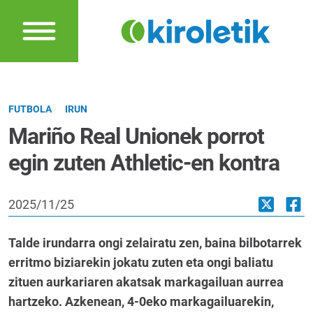
FUTBOLA
IRUN
Mariño Real Unionek porrot
egin zuten Athletic-en kontra
2025/11/25
Talde irundarra ongi zelairatu zen, baina bilbotarrek
erritmo biziarekin jokatu zuten eta ongi baliatu
zituen aurkariaren akatsak markagailuan aurrea
hartzeko. Azkenean, 4-0eko markagailuarekin,