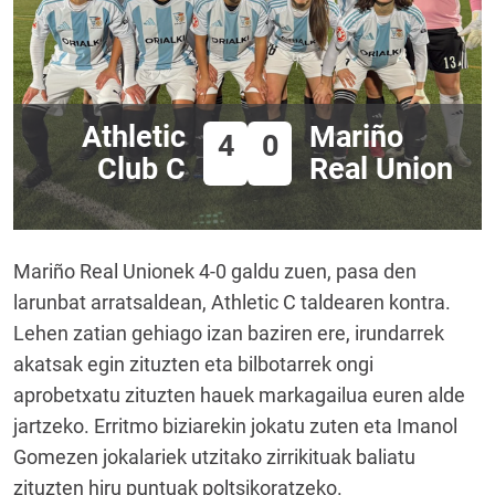
Athletic
Mariño
4
0
Club C
Real Union
Mariño Real Unionek 4-0 galdu zuen, pasa den
larunbat arratsaldean, Athletic C taldearen kontra.
Lehen zatian gehiago izan baziren ere, irundarrek
akatsak egin zituzten eta bilbotarrek ongi
aprobetxatu zituzten hauek markagailua euren alde
jartzeko. Erritmo biziarekin jokatu zuten eta Imanol
Gomezen jokalariek utzitako zirrikituak baliatu
zituzten hiru puntuak poltsikoratzeko.