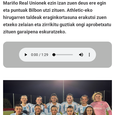
Mariño Real Unionek ezin izan zuen deus ere egin
eta puntuak Bilbon utzi zituen. Athletic-eko
hirugarren taldeak eraginkortasuna erakutsi zuen
etxeko zelaian eta zirrikitu guztiak ongi aprobetxatu
zituen garaipena eskuratzeko.