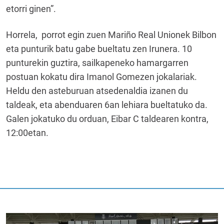
etorri ginen”.
Horrela,
porrot egin zuen Mariño Real Unionek Bilbon
eta punturik batu gabe bueltatu zen Irunera. 10
punturekin guztira, sailkapeneko hamargarren
postuan kokatu dira Imanol Gomezen jokalariak.
Heldu den asteburuan atsedenaldia izanen du
taldeak, eta abenduaren 6an lehiara bueltatuko da.
Galen jokatuko du orduan, Eibar C taldearen kontra,
12:00etan.