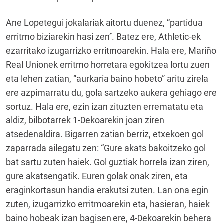
Ane Lopetegui jokalariak aitortu duenez, “partidua
erritmo biziarekin hasi zen”. Batez ere, Athletic-ek
ezarritako izugarrizko erritmoarekin. Hala ere, Mariño
Real Unionek erritmo horretara egokitzea lortu zuen
eta lehen zatian, “aurkaria baino hobeto” aritu zirela
ere azpimarratu du, gola sartzeko aukera gehiago ere
sortuz. Hala ere, ezin izan zituzten errematatu eta
aldiz, bilbotarrek 1-0ekoarekin joan ziren
atsedenaldira. Bigarren zatian berriz, etxekoen gol
zaparrada ailegatu zen: “Gure akats bakoitzeko gol
bat sartu zuten haiek. Gol guztiak horrela izan ziren,
gure akatsengatik. Euren golak onak ziren, eta
eraginkortasun handia erakutsi zuten. Lan ona egin
zuten, izugarrizko erritmoarekin eta, hasieran, haiek
baino hobeak izan bagisen ere, 4-0ekoarekin behera