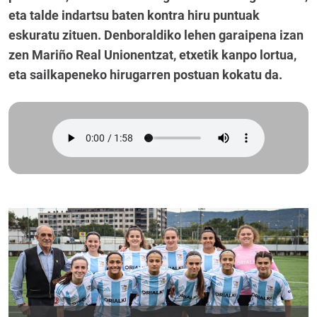
eta talde indartsu baten kontra hiru puntuak
eskuratu zituen. Denboraldiko lehen garaipena izan
zen Mariño Real Unionentzat, etxetik kanpo lortua,
eta sailkapeneko hirugarren postuan kokatu da.