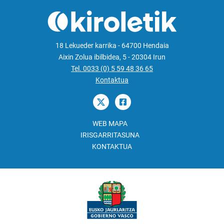
18 Lekueder karrika - 64700 Hendaia
Aixin Zolua ibilbidea, 5 - 20304 Irun
Tel. 0033 (0) 5 59 48 36 65
Kontaktua
WEB MAPA
IRISGARRITASUNA
KONTAKTUA