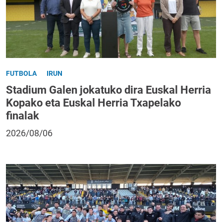
FUTBOLA
IRUN
Stadium Galen jokatuko dira Euskal Herria
Kopako eta Euskal Herria Txapelako
finalak
2026/08/06