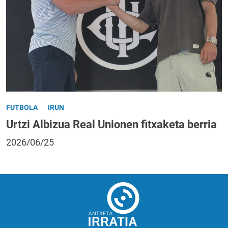
FUTBOLA
IRUN
Urtzi Albizua Real Unionen fitxaketa berria
2026/06/25