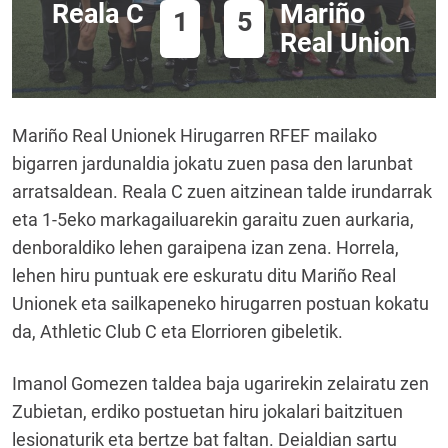
Reala C
Mariño
1
5
Real Union
Mariño Real Unionek Hirugarren RFEF mailako
bigarren jardunaldia jokatu zuen pasa den larunbat
arratsaldean. Reala C zuen aitzinean talde irundarrak
eta 1-5eko markagailuarekin garaitu zuen aurkaria,
denboraldiko lehen garaipena izan zena. Horrela,
lehen hiru puntuak ere eskuratu ditu Mariño Real
Unionek eta sailkapeneko hirugarren postuan kokatu
da, Athletic Club C eta Elorrioren gibeletik.
Imanol Gomezen taldea baja ugarirekin zelairatu zen
Zubietan, erdiko postuetan hiru jokalari baitzituen
lesionaturik eta bertze bat faltan. Deialdian sartu