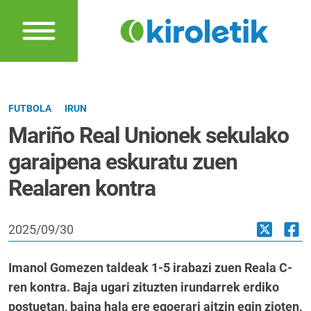
FUTBOLA
IRUN
Mariño Real Unionek sekulako
garaipena eskuratu zuen
Realaren kontra
2025/09/30
Imanol Gomezen taldeak 1-5 irabazi zuen Reala C-
ren kontra. Baja ugari zituzten irundarrek erdiko
postuetan, baina hala ere egoerari aitzin egin zioten,