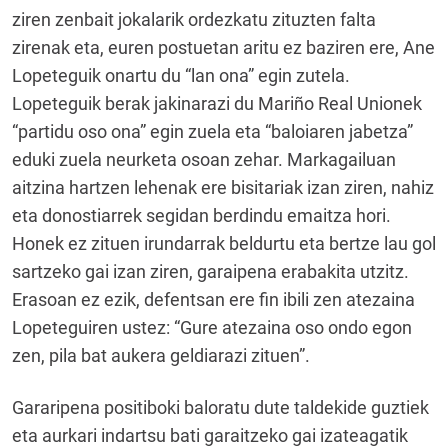
ziren zenbait jokalarik ordezkatu zituzten falta
zirenak eta, euren postuetan aritu ez baziren ere, Ane
Lopeteguik onartu du “lan ona” egin zutela.
Lopeteguik berak jakinarazi du Mariño Real Unionek
“partidu oso ona” egin zuela eta “baloiaren jabetza”
eduki zuela neurketa osoan zehar. Markagailuan
aitzina hartzen lehenak ere bisitariak izan ziren, nahiz
eta donostiarrek segidan berdindu emaitza hori.
Honek ez zituen irundarrak beldurtu eta bertze lau gol
sartzeko gai izan ziren, garaipena erabakita utzitz.
Erasoan ez ezik, defentsan ere fin ibili zen atezaina
Lopeteguiren ustez: “Gure atezaina oso ondo egon
zen, pila bat aukera geldiarazi zituen”.
Gararipena positiboki baloratu dute taldekide guztiek
eta aurkari indartsu bati garaitzeko gai izateagatik