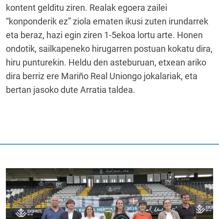
kontent gelditu ziren. Realak egoera zailei
“konponderik ez” ziola ematen ikusi zuten irundarrek
eta beraz, hazi egin ziren 1-5ekoa lortu arte. Honen
ondotik, sailkapeneko hirugarren postuan kokatu dira,
hiru punturekin. Heldu den asteburuan, etxean ariko
dira berriz ere Mariño Real Uniongo jokalariak, eta
bertan jasoko dute Arratia taldea.