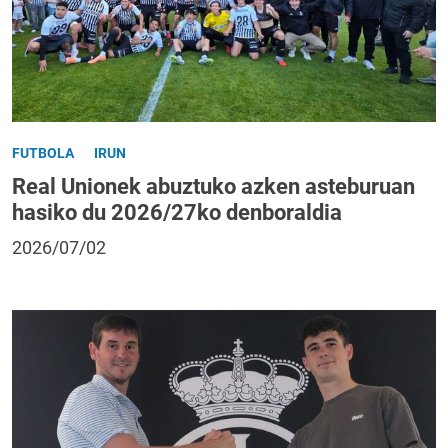
FUTBOLA
IRUN
Real Unionek abuztuko azken asteburuan
hasiko du 2026/27ko denboraldia
2026/07/02