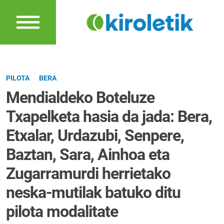
PILOTA
BERA
Mendialdeko Boteluze
Txapelketa hasia da jada: Bera,
Etxalar, Urdazubi, Senpere,
Baztan, Sara, Ainhoa eta
Zugarramurdi herrietako
neska-mutilak batuko ditu
pilota modalitate