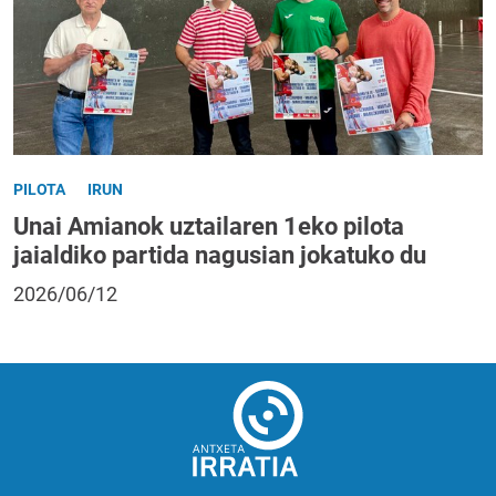
PILOTA
IRUN
Unai Amianok uztailaren 1eko pilota
jaialdiko partida nagusian jokatuko du
2026/06/12