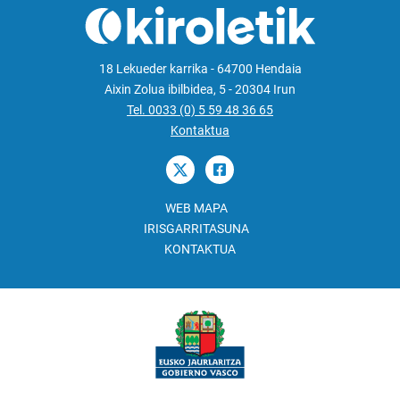
18 Lekueder karrika - 64700 Hendaia
Aixin Zolua ibilbidea, 5 - 20304 Irun
Tel. 0033 (0) 5 59 48 36 65
Kontaktua
WEB MAPA
IRISGARRITASUNA
KONTAKTUA