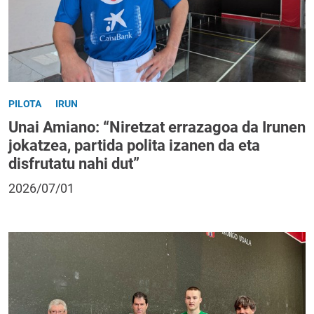
PILOTA
IRUN
Unai Amiano: “Niretzat errazagoa da Irunen
jokatzea, partida polita izanen da eta
disfrutatu nahi dut”
2026/07/01