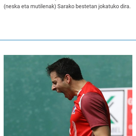
(neska eta mutilenak) Sarako bestetan jokatuko dira.