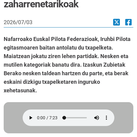
zaharrenetarikoak
2026/07/03
Nafarroako Euskal Pilota Federazioak, Iruhbi Pilota
egitasmoaren baitan antolatu du txapelketa.
Maiatzean jokatu ziren lehen partidak. Nesken eta
mutilen kategoriak banatu dira. Izaskun Zubietak
Berako nesken taldean hartzen du parte, eta berak
eskaini dizkigu txapelketaren inguruko
xehetasunak.