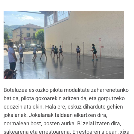
Boteluzea eskuzko pilota modalitate zaharrenetariko
bat da, pilota goxoarekin aritzen da, eta gorputzeko
edozein atalekin. Hala ere, eskuz dihardute gehien
jokalariek. Jokalariak taldean elkartzen dira,
normalean bost, bosten aurka. Bi zelai izaten dira,
sakearena eta errestoarena. Errestoaren aldean, xixa