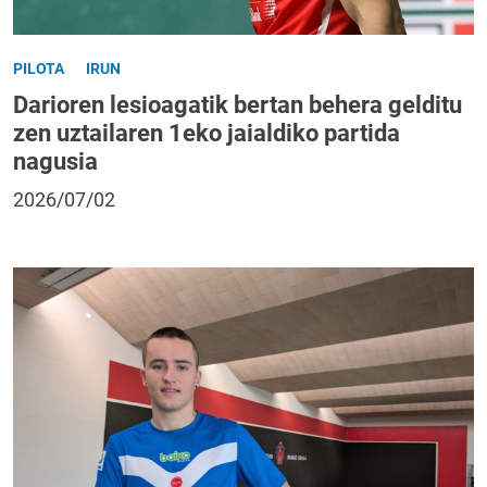
PILOTA
IRUN
Darioren lesioagatik bertan behera gelditu
zen uztailaren 1eko jaialdiko partida
nagusia
2026/07/02