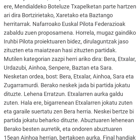
ere, Mendialdeko Boteluze Txapelketan parte hartzen
ari dira Bortzirietako, Xaretako eta Baztango
herritarrak. Nafarroako Euskal Pilota Federazioak
zabaldu zuen proposamena. Horrela, mugaz gaindiko
Iruhbi Pilota proiektuaren bidez, dirulaguntzak jaso
zituzten eta maiatzean hasi zituzten partidak.
Mutilen kategorian zazpi herri ariko dira: Bera, Etxalar,
Urdazubi, Ainhoa, Senpere, Baztan eta Sara.
Nesketan ordea, bost: Bera, Etxalar, Ainhoa, Sara eta
Zugarramurdi. Berako neskek jada bi partida jokatu
dituzte. Lehena Erratzun. Etxalarren aurka galdu
zuten. Hala ere, bigarrenean Etxalarren jokatu zuten
eta garaile suertatu zen Bera herria. Neskei bertze bi
partida jokatu beharko dituzte. Abuztuaren lehenean
Berako besten aurretik, eta ondoren abuztuaren
15ean Ainhoa herrian, bertakoen aurka. Final handiak