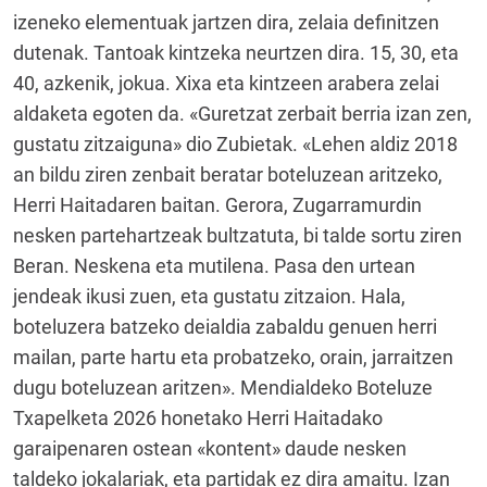
izeneko elementuak jartzen dira, zelaia definitzen
dutenak. Tantoak kintzeka neurtzen dira. 15, 30, eta
40, azkenik, jokua. Xixa eta kintzeen arabera zelai
aldaketa egoten da. «Guretzat zerbait berria izan zen,
gustatu zitzaiguna» dio Zubietak. «Lehen aldiz 2018
an bildu ziren zenbait beratar boteluzean aritzeko,
Herri Haitadaren baitan. Gerora, Zugarramurdin
nesken partehartzeak bultzatuta, bi talde sortu ziren
Beran. Neskena eta mutilena. Pasa den urtean
jendeak ikusi zuen, eta gustatu zitzaion. Hala,
boteluzera batzeko deialdia zabaldu genuen herri
mailan, parte hartu eta probatzeko, orain, jarraitzen
dugu boteluzean aritzen». Mendialdeko Boteluze
Txapelketa 2026 honetako Herri Haitadako
garaipenaren ostean «kontent» daude nesken
taldeko jokalariak, eta partidak ez dira amaitu. Izan