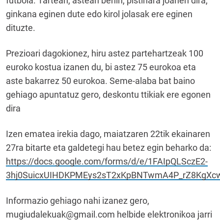
futbola. Tartean, astean behin, pistinara joanen dira,
ginkana eginen dute edo kirol jolasak ere eginen
dituzte.
Prezioari dagokionez, hiru astez partehartzeak 100
euroko kostua izanen du, bi astez 75 eurokoa eta
aste bakarrez 50 eurokoa. Seme-alaba bat baino
gehiago apuntatuz gero, deskontu ttikiak ere egonen
dira
Izen ematea irekia dago, maiatzaren 22tik ekainaren
27ra bitarte eta galdetegi hau betez egin beharko da:
https://docs.google.com/forms/d/e/1FAIpQLSczE2-
3hj0SuicxUIHDKPMEys2sT2xKpBNTwmA4P_rZ8KgXcw
Informazio gehiago nahi izanez gero,
mugiudalekuak@gmail.com helbide elektronikoa jarri