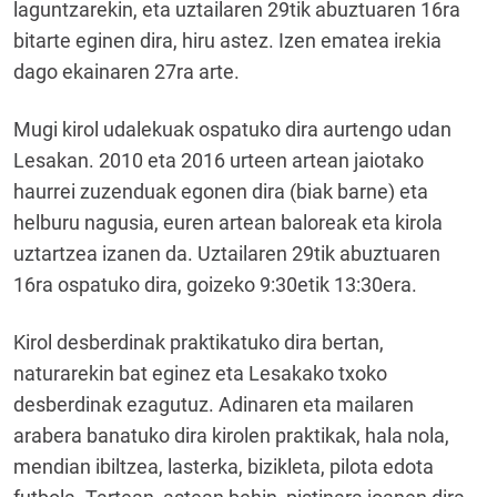
laguntzarekin, eta uztailaren 29tik abuztuaren 16ra
bitarte eginen dira, hiru astez. Izen ematea irekia
dago ekainaren 27ra arte.
Mugi kirol udalekuak ospatuko dira aurtengo udan
Lesakan. 2010 eta 2016 urteen artean jaiotako
haurrei zuzenduak egonen dira (biak barne) eta
helburu nagusia, euren artean baloreak eta kirola
uztartzea izanen da. Uztailaren 29tik abuztuaren
16ra ospatuko dira, goizeko 9:30etik 13:30era.
Kirol desberdinak praktikatuko dira bertan,
naturarekin bat eginez eta Lesakako txoko
desberdinak ezagutuz. Adinaren eta mailaren
arabera banatuko dira kirolen praktikak, hala nola,
mendian ibiltzea, lasterka, bizikleta, pilota edota