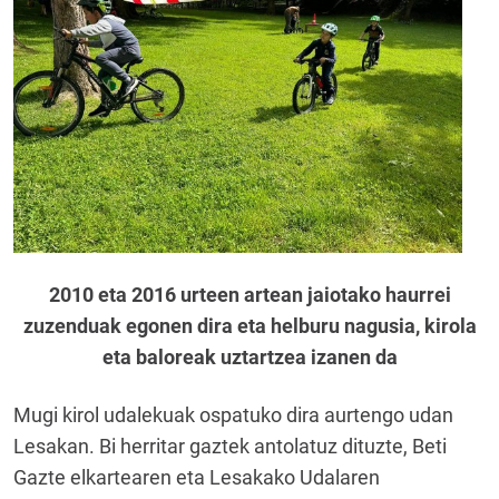
2010 eta 2016 urteen artean jaiotako haurrei
zuzenduak egonen dira eta helburu nagusia, kirola
eta baloreak uztartzea izanen da
Mugi kirol udalekuak ospatuko dira aurtengo udan
Lesakan. Bi herritar gaztek antolatuz dituzte, Beti
Gazte elkartearen eta Lesakako Udalaren