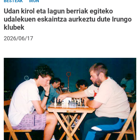
BESTEAK
IRUN
Udan kirol eta lagun berriak egiteko
udalekuen eskaintza aurkeztu dute Irungo
klubek
2026/06/17