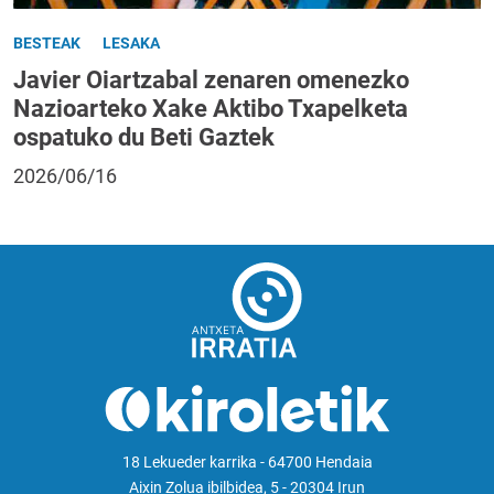
BESTEAK
LESAKA
Javier Oiartzabal zenaren omenezko
Nazioarteko Xake Aktibo Txapelketa
ospatuko du Beti Gaztek
2026/06/16
18 Lekueder karrika - 64700 Hendaia
Aixin Zolua ibilbidea, 5 - 20304 Irun