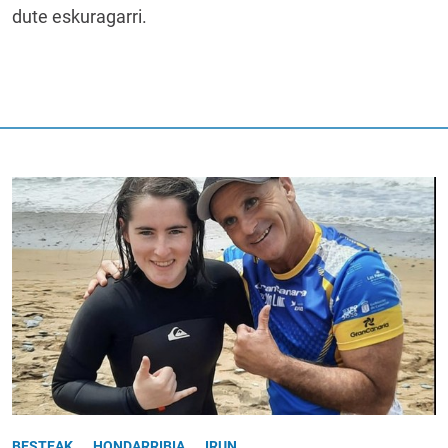
dute eskuragarri.
BESTEAK
HONDARRIBIA
IRUN