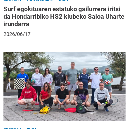
Surf egokituaren estatuko gailurrera iritsi
da Hondarribiko HS2 klubeko Saioa Uharte
irundarra
2026/06/17