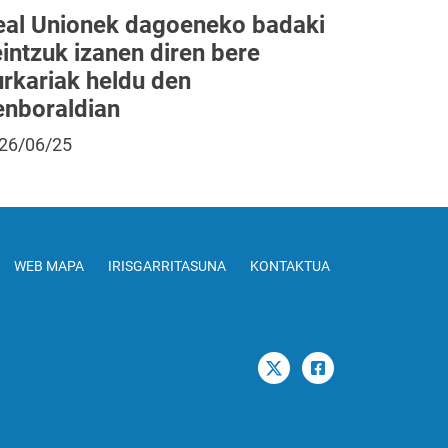
eal Unionek dagoeneko badaki
intzuk izanen diren bere
urkariak heldu den
enboraldian
26/06/25
WEB MAPA
IRISGARRITASUNA
KONTAKTUA