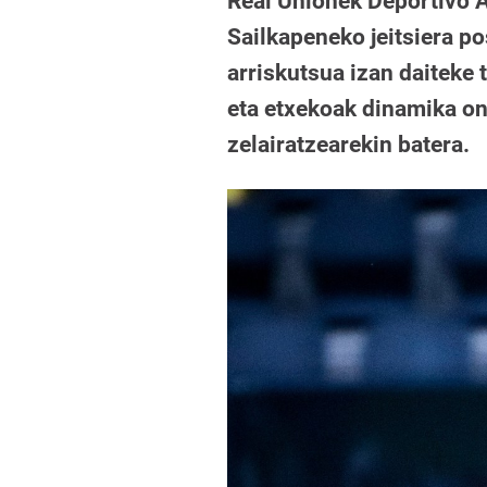
Real Unionek Deportivo 
Sailkapeneko jeitsiera p
arriskutsua izan daiteke 
eta etxekoak dinamika on
zelairatzearekin batera.