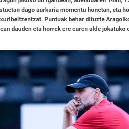
Aragon jasoko du igandean, abenduaren 14an, 1
ostuetan dago aurkaria momentu honetan, eta ho
txuribeltzentzat. Puntuak behar dituzte Aragoik
ean dauden eta horrek ere euren alde jokatuko 