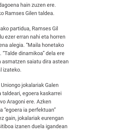
 dagoena hain zuzen ere.
ko Ramses Gilen taldea.
ako partidua, Ramses Gil
du ezer erran nahi eta horren
ena alegia. “Maila honetako
k. “Talde dinamikoa” dela ere
en asmatzen saiatu dira astean
l izateko.
 Uniongo jokalariak Galen
 taldeari, egoera kaskarrei
ivo Aragoni ere. Azken
a “egoera ia perfektuan”
ez gain, jokalariak eurengan
sitiboa izanen duela igandean