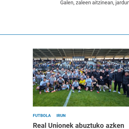
Galen, zaleen aitzinean, jardu
FUTBOLA
IRUN
Real Unionek abuztuko azken