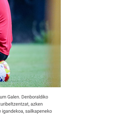
ium Galen. Denboraldiko
uribeltzentzat, azken
ke igandekoa, sailkapeneko