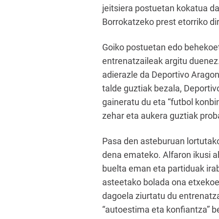
jeitsiera postuetan kokatua d
Borrokatzeko prest etorriko d
Goiko postuetan edo behekoet
entrenatzaileak argitu duenez.
adierazle da Deportivo Arago
talde guztiak bezala, Deportiv
gaineratu du eta “futbol konb
zehar eta aukera guztiak proba
Pasa den asteburuan lortutako
dena emateko. Alfaron ikusi ah
buelta eman eta partiduak ira
asteetako bolada ona etxekoen
dagoela ziurtatu du entrenatza
“autoestima eta konfiantza” be