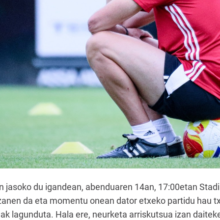
n jasoko du igandean, abenduaren 14an, 17:00etan Stad
zanen da eta momentu onean dator etxeko partidu hau tx
ak lagunduta. Hala ere, neurketa arriskutsua izan daite