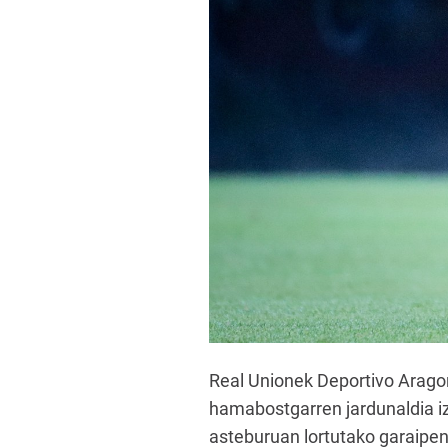
Real Unionek Deportivo Arago
hamabostgarren jardunaldia i
asteburuan lortutako garaipen