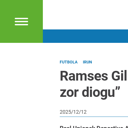
FUTBOLA
IRUN
Ramses Gil:
zor diogu”
2025/12/12