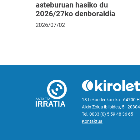
asteburuan hasiko du
2026/27ko denboraldia
2026/07/02
18 Lekueder karrika - 64700 
Aixin Zolua ibilbidea, 5 - 20304
Tel. 0033 (0) 5 59 48 36 65
Kontaktua