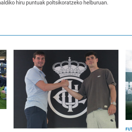
naldiko hiru puntuak poltsikoratzeko helburuan.
FU