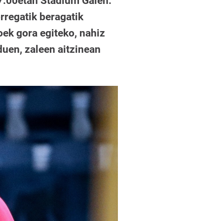
7:00etan Stadium Galen.
rregatik beragatik
oek gora egiteko, nahiz
duen, zaleen aitzinean