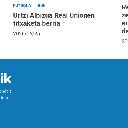
R
FUTBOLA
IRUN
ze
Urtzi Albizua Real Unionen
a
fitxaketa berria
d
2026/06/25
20
Hendaia
 Irun