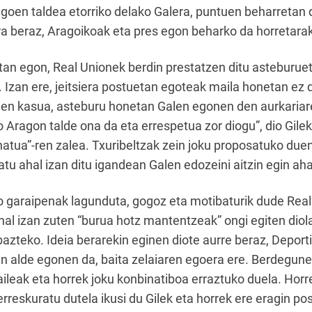
agoen taldea etorriko delako Galera, puntuen beharretan
ira beraz, Aragoikoak eta pres egon beharko da horretara
an egon, Real Unionek berdin prestatzen ditu asteburuet
 Izan ere, jeitsiera postuetan egoteak maila honetan ez 
nen kasua, asteburu honetan Galen egonen den aurkariar
o Aragon talde ona da eta errespetua zor diogu”, dio Gile
inatua”-ren zalea. Txuribeltzak zein joku proposatuko du
tu ahal izan ditu igandean Galen edozeini aitzin egin aha
 garaipenak lagunduta, gogoz eta motibaturik dude Real
al izan zuten “burua hotz mantentzeak” ongi egiten diola
bazteko. Ideia berarekin eginen diote aurre beraz, Deport
 alde egonen da, baita zelaiaren egoera ere. Berdegune
ileak eta horrek joku konbinatiboa erraztuko duela. Horr
rreskuratu dutela ikusi du Gilek eta horrek ere eragin po