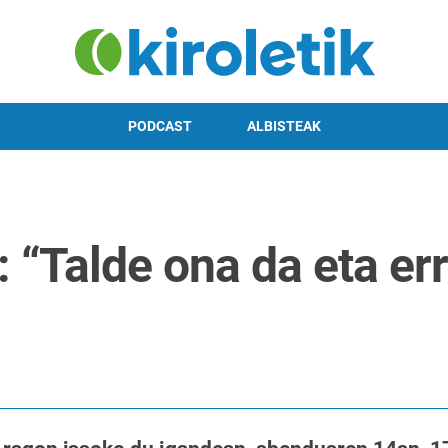
PODCAST
ALBISTEAK
 “Talde ona da eta er