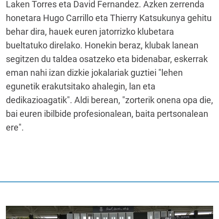
Laken Torres eta David Fernandez. Azken zerrenda
honetara Hugo Carrillo eta Thierry Katsukunya gehitu
behar dira, hauek euren jatorrizko klubetara
bueltatuko direlako. Honekin beraz, klubak lanean
segitzen du taldea osatzeko eta bidenabar, eskerrak
eman nahi izan dizkie jokalariak guztiei "lehen
egunetik erakutsitako ahalegin, lan eta
dedikazioagatik". Aldi berean, "zorterik onena opa die,
bai euren ibilbide profesionalean, baita pertsonalean
ere".