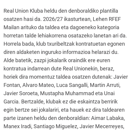
Real Union Kluba heldu den denboraldiko plantilla
osatzen hasi da. 2026/27 ikasturtean, Lehen RFEF
Mailan arituko da taldea eta dagoeneko kategoria
horretan talde lehiakorrena osatazeko lanetan ari da.
Horrela bada, klub txuribeltzak kontratuetan egonen
diren aldaketen inguruko informazioa helarazi du.
Alde batetik, zazpi jokalarik oraindik ere euren
kontratua indarrean dute Real Unionekin, beraz,
horiek dira momentuz taldea osatzen dutenak: Javier
Fontan, Alvaro Mateo, Luca Sangalli, Martin Arruti,
Javier Soroeta, Mustapha Muhammad eta Unai
Garcia. Bertzalde, klubak ez die eskaintza berririk
egin bertze sei jokalariri, eta hauek ez dira taldearen
parte izanen heldu den denboraldian: Aimar Labaka,
Manex Iradi, Santiago Miguelez, Javier Mecerreyes,