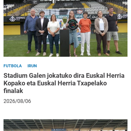
FUTBOLA
IRUN
Stadium Galen jokatuko dira Euskal Herria
Kopako eta Euskal Herria Txapelako
finalak
2026/08/06