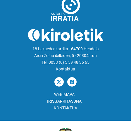
18 Lekueder karrika - 64700 Hendaia
Aixin Zolua ibilbidea, 5 - 20304 Irun
Tel. 0033 (0) 5 59 48 36 65
Kontaktua
WEB MAPA
IRISGARRITASUNA
KONTAKTUA