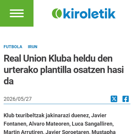
FUTBOLA
IRUN
Real Union Kluba heldu den
urterako plantilla osatzen hasi
da
2026/05/27
Klub txuribeltzak jakinarazi duenez, Javier
Fontanen, Alvaro Mateoren, Luca Sangalliren,
Martin Arrutiren, Javier Soroetaren, Mustapha