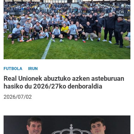
FUTBOLA
IRUN
Real Unionek abuztuko azken asteburuan
hasiko du 2026/27ko denboraldia
2026/07/02