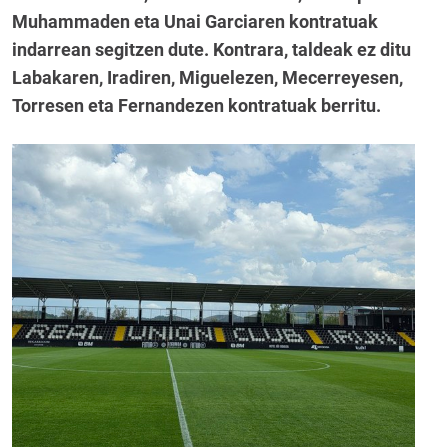
Muhammaden eta Unai Garciaren kontratuak
indarrean segitzen dute. Kontrara, taldeak ez ditu
Labakaren, Iradiren, Miguelezen, Mecerreyesen,
Torresen eta Fernandezen kontratuak berritu.