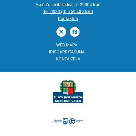
Aixin Zolua ibilbidea, 5 - 20304 Irun
Tel. 0033 (0) 5 59 48 36 65
Kontaktua
WEB MAPA
IRISGARRITASUNA
KONTAKTUA