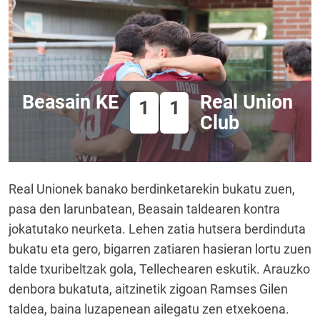
Beasain KE
Real Union
1
1
Club
Real Unionek banako berdinketarekin bukatu zuen,
pasa den larunbatean, Beasain taldearen kontra
jokatutako neurketa. Lehen zatia hutsera berdinduta
bukatu eta gero, bigarren zatiaren hasieran lortu zuen
talde txuribeltzak gola, Tellechearen eskutik. Arauzko
denbora bukatuta, aitzinetik zigoan Ramses Gilen
taldea, baina luzapenean ailegatu zen etxekoena.