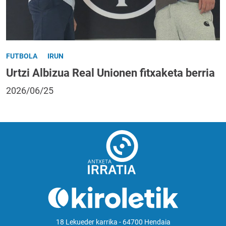
FUTBOLA
IRUN
Urtzi Albizua Real Unionen fitxaketa berria
2026/06/25
18 Lekueder karrika - 64700 Hendaia