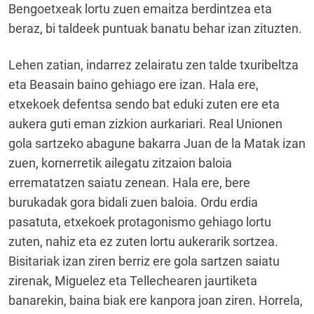
Bengoetxeak lortu zuen emaitza berdintzea eta
beraz, bi taldeek puntuak banatu behar izan zituzten.
Lehen zatian, indarrez zelairatu zen talde txuribeltza
eta Beasain baino gehiago ere izan. Hala ere,
etxekoek defentsa sendo bat eduki zuten ere eta
aukera guti eman zizkion aurkariari. Real Unionen
gola sartzeko abagune bakarra Juan de la Matak izan
zuen, kornerretik ailegatu zitzaion baloia
errematatzen saiatu zenean. Hala ere, bere
burukadak gora bidali zuen baloia. Ordu erdia
pasatuta, etxekoek protagonismo gehiago lortu
zuten, nahiz eta ez zuten lortu aukerarik sortzea.
Bisitariak izan ziren berriz ere gola sartzen saiatu
zirenak, Miguelez eta Tellechearen jaurtiketa
banarekin, baina biak ere kanpora joan ziren. Horrela,