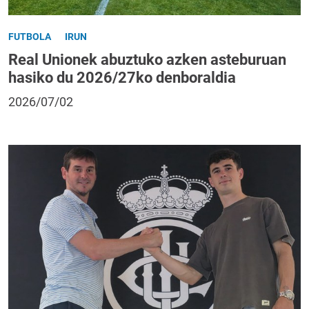
FUTBOLA
IRUN
Real Unionek abuztuko azken asteburuan
hasiko du 2026/27ko denboraldia
2026/07/02