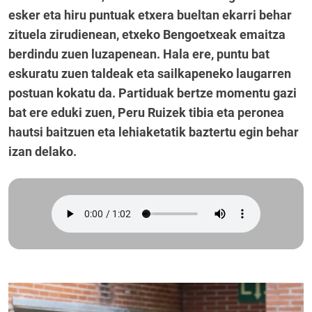
esker eta hiru puntuak etxera bueltan ekarri behar
zituela zirudienean, etxeko Bengoetxeak emaitza
berdindu zuen luzapenean. Hala ere, puntu bat
eskuratu zuen taldeak eta sailkapeneko laugarren
postuan kokatu da. Partiduak bertze momentu gazi
bat ere eduki zuen, Peru Ruizek tibia eta peronea
hautsi baitzuen eta lehiaketatik baztertu egin behar
izan delako.