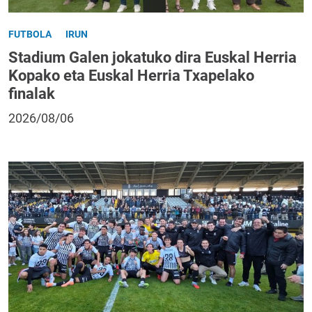
FUTBOLA
IRUN
Stadium Galen jokatuko dira Euskal Herria
Kopako eta Euskal Herria Txapelako
finalak
2026/08/06