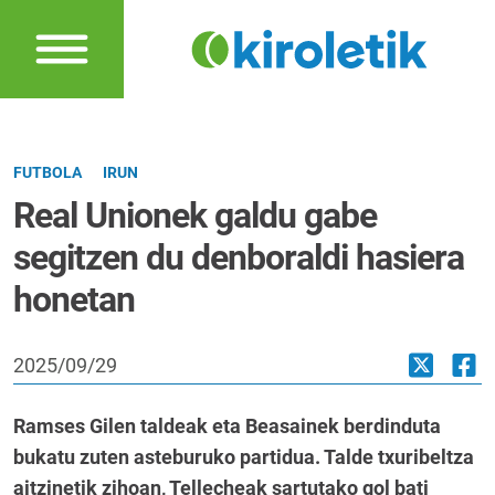
FUTBOLA
IRUN
Real Unionek galdu gabe
segitzen du denboraldi hasiera
honetan
2025/09/29
Ramses Gilen taldeak eta Beasainek berdinduta
bukatu zuten asteburuko partidua. Talde txuribeltza
aitzinetik zihoan, Tellecheak sartutako gol bati