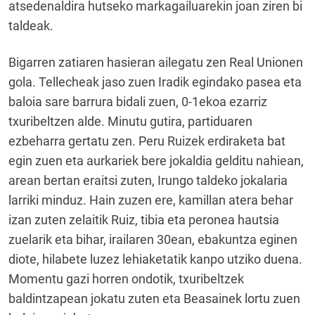
atsedenaldira hutseko markagailuarekin joan ziren bi
taldeak.
Bigarren zatiaren hasieran ailegatu zen Real Unionen
gola. Tellecheak jaso zuen Iradik egindako pasea eta
baloia sare barrura bidali zuen, 0-1ekoa ezarriz
txuribeltzen alde. Minutu gutira, partiduaren
ezbeharra gertatu zen. Peru Ruizek erdiraketa bat
egin zuen eta aurkariek bere jokaldia gelditu nahiean,
arean bertan eraitsi zuten, Irungo taldeko jokalaria
larriki minduz. Hain zuzen ere, kamillan atera behar
izan zuten zelaitik Ruiz, tibia eta peronea hautsia
zuelarik eta bihar, irailaren 30ean, ebakuntza eginen
diote, hilabete luzez lehiaketatik kanpo utziko duena.
Momentu gazi horren ondotik, txuribeltzek
baldintzapean jokatu zuten eta Beasainek lortu zuen