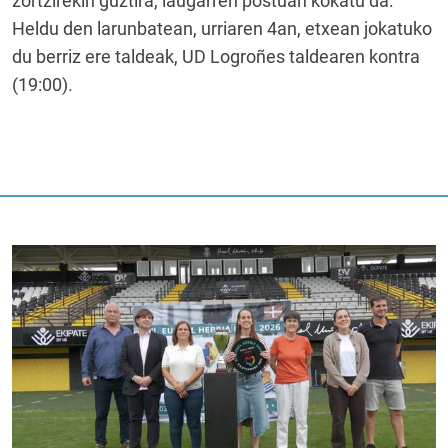
zortzirekin guztira, laugarren postuan kokatu da.
Heldu den larunbatean, urriaren 4an, etxean jokatuko
du berriz ere taldeak, UD Logroñes taldearen kontra
(19:00).