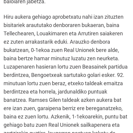
baloiaren jabetza.
Hiru aukera gehiago aprobetxatu nahi izan zituzten
bisitariek araututako denboraren bukaeran, baina
Tellechearen, Louakimaren eta Arrutiren saiakeren
ez zuten arrakastarik eduki. Arauzko denbora
bukatzean, 0-1ekoa zuen Real Unionek bere alde,
baina bertze hamar minutuz luzatu zen neurketa.
Luzapenaren hasieran lortu zuen Beasainek partidua
berdintzea, Bengoetxeak sartutako golari esker. 92.
minutuan lortu zuen beraz, etxeko taldeak emaitza
berdintzea eta horrela, jardunaldiko puntuak
banatzea. Ramses Gilen taldeak azken aukera bat
ere izan zuen, garaipena berriz ere bereganatzeko,
baina ez zuen lortu. Azkenik, 1-1ekoarekin, puntu bat
gehiago batu zuen Real Unionek sailkapenera eta