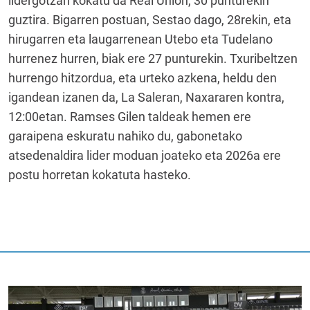
lidergotzan kokatu da Real Union, 30 punturekin
guztira. Bigarren postuan, Sestao dago, 28rekin, eta
hirugarren eta laugarrenean Utebo eta Tudelano
hurrenez hurren, biak ere 27 punturekin. Txuribeltzen
hurrengo hitzordua, eta urteko azkena, heldu den
igandean izanen da, La Saleran, Naxararen kontra,
12:00etan. Ramses Gilen taldeak hemen ere
garaipena eskuratu nahiko du, gabonetako
atsedenaldira lider moduan joateko eta 2026a ere
postu horretan kokatuta hasteko.