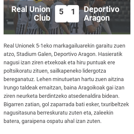
Real Union
Deportivo
5
1
Club
Aragon
Real Unionek 5-1eko markagailuarekin garaitu zuen
atzo, Stadium Galen, Deportivo Aragon. Hasieratik
nagusi izan ziren etxekoak eta hiru puntuak ere
poltsikoratu zituen, sailkapeneko lidergotza
bereganatuz. Lehen minutuetan hartu zuen aitzina
Irungo taldeak emaitzan, baina Aragoikoak gai izan
ziren neurketa berdintzeko atsedenaldira bidean.
Bigarren zatian, gol zaparrada bati esker, txuribeltzek
nagusitasuna berreskuratu zuten eta, zaleekin
batera, garaipena ospatu ahal izan zuten.