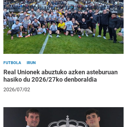
FUTBOLA
IRUN
Real Unionek abuztuko azken asteburuan
hasiko du 2026/27ko denboraldia
2026/07/02