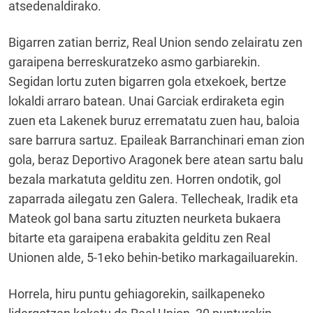
atsedenaldirako.
Bigarren zatian berriz, Real Union sendo zelairatu zen
garaipena berreskuratzeko asmo garbiarekin.
Segidan lortu zuten bigarren gola etxekoek, bertze
lokaldi arraro batean. Unai Garciak erdiraketa egin
zuen eta Lakenek buruz errematatu zuen hau, baloia
sare barrura sartuz. Epaileak Barranchinari eman zion
gola, beraz Deportivo Aragonek bere atean sartu balu
bezala markatuta gelditu zen. Horren ondotik, gol
zaparrada ailegatu zen Galera. Tellecheak, Iradik eta
Mateok gol bana sartu zituzten neurketa bukaera
bitarte eta garaipena erabakita gelditu zen Real
Unionen alde, 5-1eko behin-betiko markagailuarekin.
Horrela, hiru puntu gehiagorekin, sailkapeneko