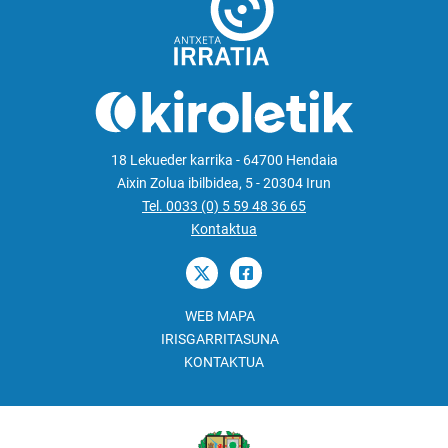
18 Lekueder karrika - 64700 Hendaia
Aixin Zolua ibilbidea, 5 - 20304 Irun
Tel. 0033 (0) 5 59 48 36 65
Kontaktua
WEB MAPA
IRISGARRITASUNA
KONTAKTUA