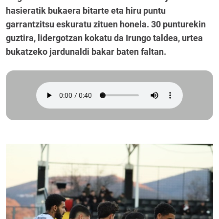
hasieratik bukaera bitarte eta hiru puntu
garrantzitsu eskuratu zituen honela. 30 punturekin
guztira, lidergotzan kokatu da Irungo taldea, urtea
bukatzeko jardunaldi bakar baten faltan.