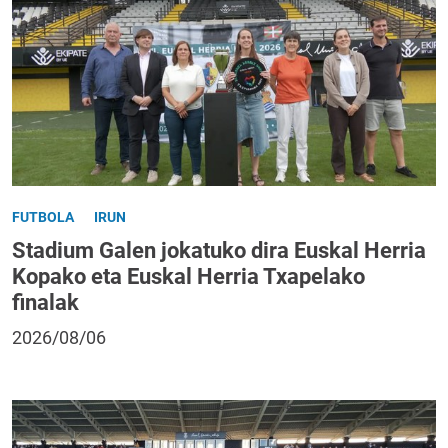
FUTBOLA
IRUN
Stadium Galen jokatuko dira Euskal Herria
Kopako eta Euskal Herria Txapelako
finalak
2026/08/06