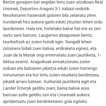
Bertze garaipen bat segidan lortu zuen atzokoan Real
Unionek, Deportivo Aragoni 5-1 irabazi ondotik.
Neurketaren hasieratik golaren bila zelairatu ziren
irundarrak hiru aukera garbi eduki zituzten lehen ordu
laurdenean. Hala ere, horietako bakar bat ere ez zen
sartu sare barrura. Laugarren abagunean berriz,
txuribeltzek ez zuten hutsik egin. Sangalli lehen
zutoinera bidali zuen baloia, erdiraketa eginez, eta
Juan de la Matak ongi errematatu zuen jaurtiketa, 1-
0ekoa ezarriz. Aragoikoak erreakzionatu zuten
orduan eta baloiaren jabetza eduki zuten hurrengo
minutuetan eta hor lortu zuten neurketa berdintzea,
jokaldi arraro batean. Aurkariak jaurtiketa egin eta
Lander Emeryk gelditu zuen, baina baloia area
barruan solte gelditu zen eta Linaresek aukera
aprobetxatu zuen berdinketaren gola egiteko