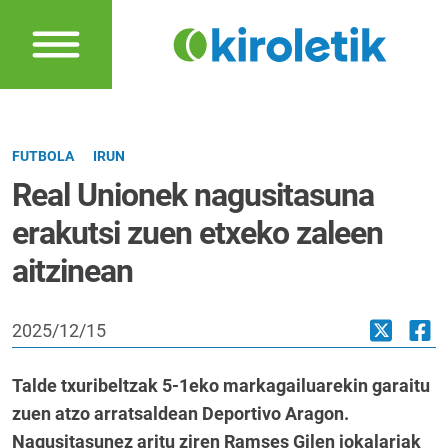
FUTBOLA
IRUN
Real Unionek nagusitasuna
erakutsi zuen etxeko zaleen
aitzinean
2025/12/15
Talde txuribeltzak 5-1eko markagailuarekin garaitu
zuen atzo arratsaldean Deportivo Aragon.
Nagusitasunez aritu ziren Ramses Gilen jokalariak