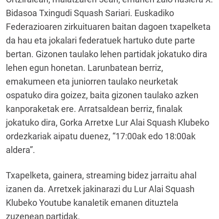
Bidasoa Txingudi Squash Sariari. Euskadiko
Federazioaren zirkuituaren baitan dagoen txapelketa
da hau eta jokalari federatuek hartuko dute parte
bertan. Gizonen taulako lehen partidak jokatuko dira
lehen egun honetan. Larunbatean berriz,
emakumeen eta juniorren taulako neurketak
ospatuko dira goizez, baita gizonen taulako azken
kanporaketak ere. Arratsaldean berriz, finalak
jokatuko dira, Gorka Arretxe Lur Alai Squash Klubeko
ordezkariak aipatu duenez, “17:00ak edo 18:00ak
aldera”.
Txapelketa, gainera, streaming bidez jarraitu ahal
izanen da. Arretxek jakinarazi du Lur Alai Squash
Klubeko Youtube kanaletik emanen dituztela
zuzenean partidak.