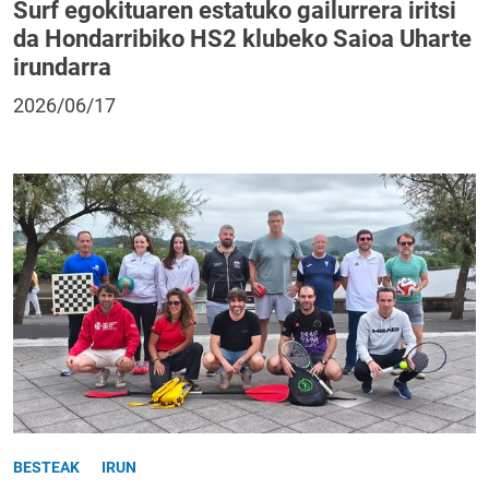
Surf egokituaren estatuko gailurrera iritsi
da Hondarribiko HS2 klubeko Saioa Uharte
irundarra
2026/06/17
BESTEAK
IRUN