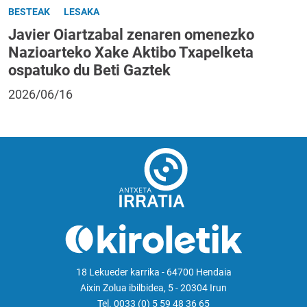
BESTEAK
LESAKA
Javier Oiartzabal zenaren omenezko
Nazioarteko Xake Aktibo Txapelketa
ospatuko du Beti Gaztek
2026/06/16
18 Lekueder karrika - 64700 Hendaia
Aixin Zolua ibilbidea, 5 - 20304 Irun
Tel. 0033 (0) 5 59 48 36 65