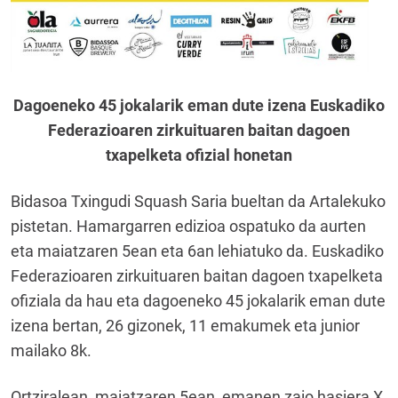
Dagoeneko 45 jokalarik eman dute izena Euskadiko
Federazioaren zirkuituaren baitan dagoen
txapelketa ofizial honetan
Bidasoa Txingudi Squash Saria bueltan da Artalekuko
pistetan. Hamargarren edizioa ospatuko da aurten
eta maiatzaren 5ean eta 6an lehiatuko da. Euskadiko
Federazioaren zirkuituaren baitan dagoen txapelketa
ofiziala da hau eta dagoeneko 45 jokalarik eman dute
izena bertan, 26 gizonek, 11 emakumek eta junior
mailako 8k.
Ortziralean, maiatzaren 5ean, emanen zaio hasiera X.