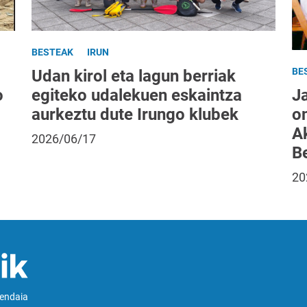
BESTEAK
IRUN
BE
Udan kirol eta lagun berriak
J
egiteko udalekuen eskaintza
o
o
aurkeztu dute Irungo klubek
A
2026/06/17
B
20
Hendaia