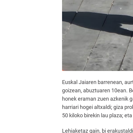
Euskal Jaiaren barrenean, aur
goizean, abuztuaren 10ean. Beñ
honek eraman zuen azkenik gar
harriari hogei altxaldi; giza p
50 kiloko birekin lau plaza; eta
Lehiaketaz gain, bi erakustald