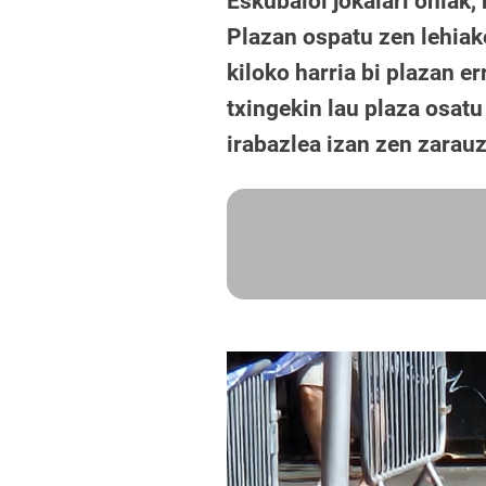
Eskubaloi jokalari ohiak,
Plazan ospatu zen lehiake
kiloko harria bi plazan e
txingekin lau plaza osatu
irabazlea izan zen zarauz