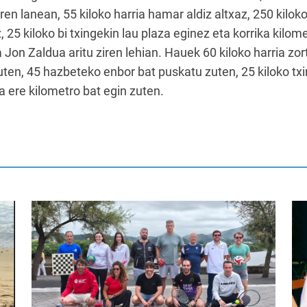
ren lanean, 55 kiloko harria hamar aldiz altxaz, 250 kilok
25 kiloko bi txingekin lau plaza eginez eta korrika kilom
 Jon Zaldua aritu ziren lehian. Hauek 60 kiloko harria zort
uten, 45 hazbeteko enbor bat puskatu zuten, 25 kiloko tx
ta ere kilometro bat egin zuten.