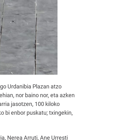
ngo Urdanibia Plazan atzo
ehian, nor baino nor, eta azken
ria jasotzen, 100 kiloko
ko bi enbor puskatu; txingekin,
ia, Nerea Arruti, Ane Urresti