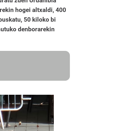
kuratu zuen Urdanibia
rekin hogei altxaldi, 400
puskatu, 50 kiloko bi
inutuko denborarekin