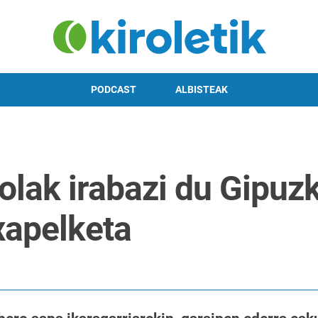
PODCAST
ALBISTEAK
olak irabazi du Gipuz
xapelketa