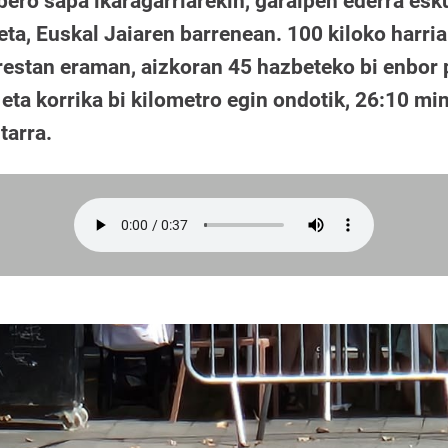
 bero sapa ikaragarriarekin, garaipen ederra es
ta, Euskal Jaiaren barrenean. 100 kiloko harria
rrestan eraman, aizkoran 45 hazbeteko bi enbor 
 eta korrika bi kilometro egin ondotik, 26:10 m
tarra.