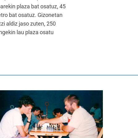
oarekin plaza bat osatuz, 45
etro bat osatuz. Gizonetan
zi aldiz jaso zuten, 250
ingekin lau plaza osatu