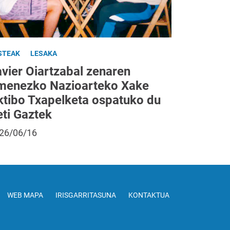
STEAK
LESAKA
avier Oiartzabal zenaren
menezko Nazioarteko Xake
ktibo Txapelketa ospatuko du
eti Gaztek
26/06/16
WEB MAPA
IRISGARRITASUNA
KONTAKTUA