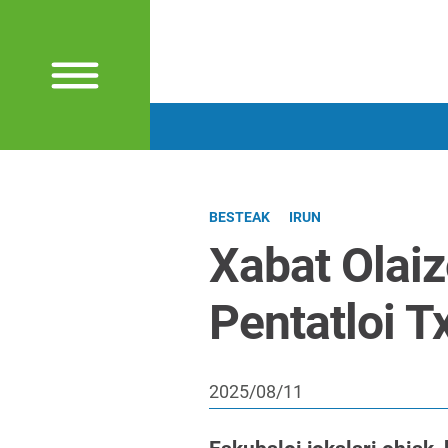
BESTEAK
IRUN
Xabat Olaiz
Pentatloi T
2025/08/11