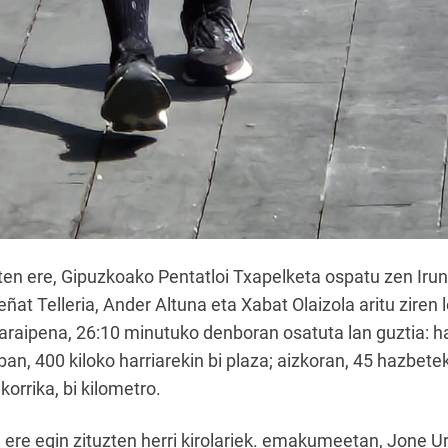
ten ere, Gipuzkoako Pentatloi Txapelketa ospatu zen Iru
at Telleria, Ander Altuna eta Xabat Olaizola aritu ziren l
aipena, 26:10 minutuko denboran osatuta lan guztia: har
roban, 400 kiloko harriarekin bi plaza; aizkoran, 45 hazbete
 korrika, bi kilometro.
i ere egin zituzten herri kirolariek. emakumeetan, Jone Ur