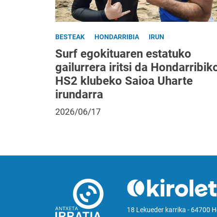
BESTEAK
HONDARRIBIA
IRUN
Surf egokituaren estatuko
gailurrera iritsi da Hondarribik
HS2 klubeko Saioa Uharte
irundarra
2026/06/17
18 Lekueder karrika - 64700 