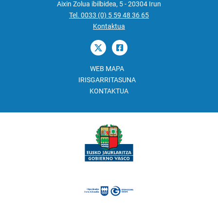
Aixin Zolua ibilbidea, 5 - 20304 Irun
Tel. 0033 (0) 5 59 48 36 65
Kontaktua
WEB MAPA
IRISGARRITASUNA
KONTAKTUA