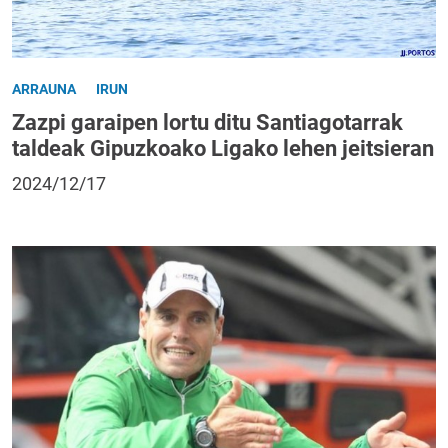
ARRAUNA
IRUN
Zazpi garaipen lortu ditu Santiagotarrak
taldeak Gipuzkoako Ligako lehen jeitsieran
2024/12/17