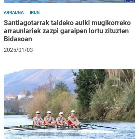
ARRAUNA
IRUN
Santiagotarrak taldeko aulki mugikorreko
arraunlariek zazpi garaipen lortu zituzten
Bidasoan
2025/01/03