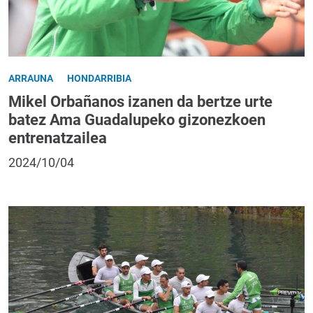
ARRAUNA
HONDARRIBIA
Mikel Orbañanos izanen da bertze urte
batez Ama Guadalupeko gizonezkoen
entrenatzailea
2024/10/04