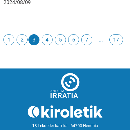
2024/08/09
1
2
3
4
5
6
7
...
17
18 Lekueder karrika - 64700 Hendaia