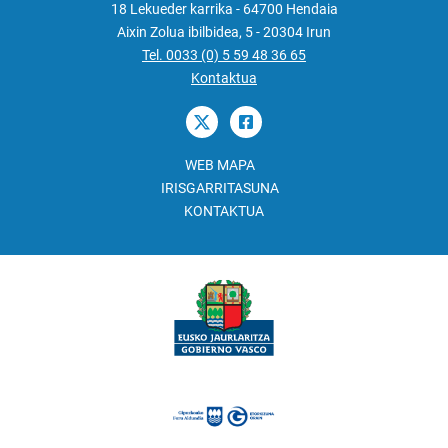
18 Lekueder karrika - 64700 Hendaia
Aixin Zolua ibilbidea, 5 - 20304 Irun
Tel. 0033 (0) 5 59 48 36 65
Kontaktua
WEB MAPA
IRISGARRITASUNA
KONTAKTUA