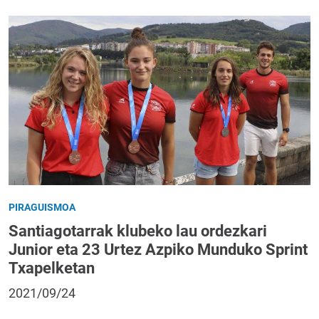
PIRAGUISMOA
Santiagotarrak klubeko lau ordezkari
Junior eta 23 Urtez Azpiko Munduko Sprint
Txapelketan
2021/09/24