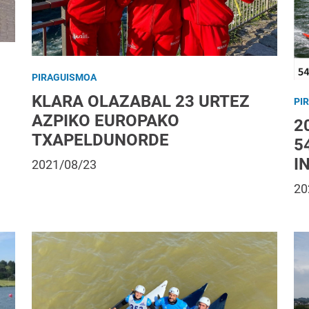
PIRAGUISMOA
KLARA OLAZABAL 23 URTEZ
PI
AZPIKO EUROPAKO
2
TXAPELDUNORDE
5
I
2021/08/23
20