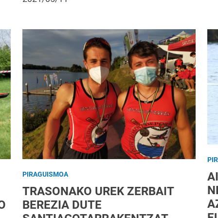
PI
A
PIRAGUISMOA
N
TRASONAKO UREK ZERBAIT
A
O
BEREZIA DUTE
E