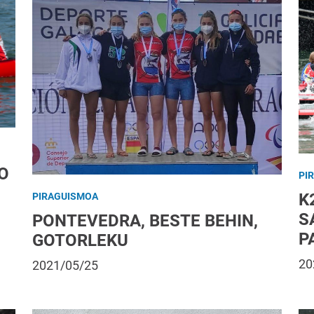
O
PI
K
PIRAGUISMOA
S
PONTEVEDRA, BESTE BEHIN,
P
GOTORLEKU
20
2021/05/25