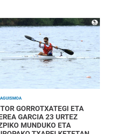
RAGUISMOA
ITOR GORROTXATEGI ETA
EREA GARCIA 23 URTEZ
ZPIKO MUNDUKO ETA
UROPAKO TXAPELKETETAN