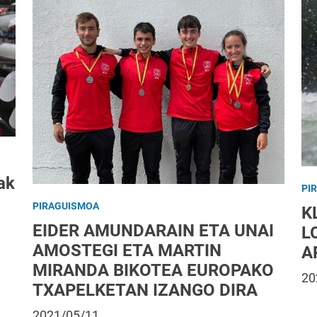
ak
PI
PIRAGUISMOA
K
EIDER AMUNDARAIN ETA UNAI
L
AMOSTEGI ETA MARTIN
A
MIRANDA BIKOTEA EUROPAKO
20
TXAPELKETAN IZANGO DIRA
2021/05/11