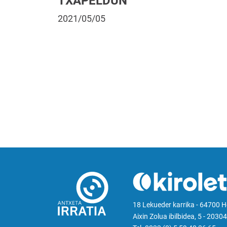
TXAPELDUN
2021/05/05
18 Lekueder karrika - 64700 
Aixin Zolua ibilbidea, 5 - 20304