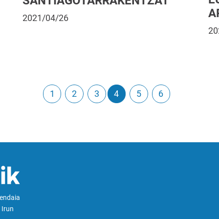
SANTIAGOTARRAKENTZAT
A
2021/04/26
20
1
2
3
4
5
6
Hendaia
 Irun