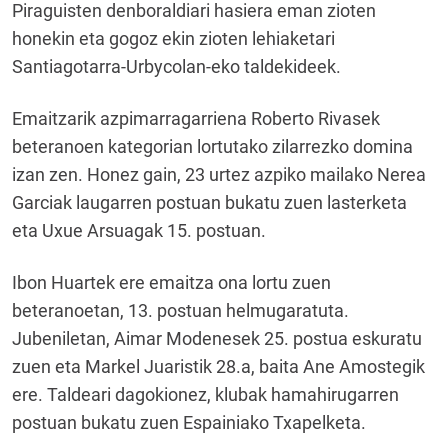
Piraguisten denboraldiari hasiera eman zioten
honekin eta gogoz ekin zioten lehiaketari
Santiagotarra-Urbycolan-eko taldekideek.
Emaitzarik azpimarragarriena Roberto Rivasek
beteranoen kategorian lortutako zilarrezko domina
izan zen. Honez gain, 23 urtez azpiko mailako Nerea
Garciak laugarren postuan bukatu zuen lasterketa
eta Uxue Arsuagak 15. postuan.
Ibon Huartek ere emaitza ona lortu zuen
beteranoetan, 13. postuan helmugaratuta.
Jubeniletan, Aimar Modenesek 25. postua eskuratu
zuen eta Markel Juaristik 28.a, baita Ane Amostegik
ere. Taldeari dagokionez, klubak hamahirugarren
postuan bukatu zuen Espainiako Txapelketa.