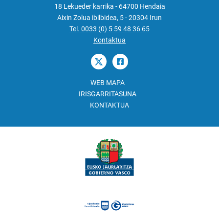
18 Lekueder karrika - 64700 Hendaia
Aixin Zolua ibilbidea, 5 - 20304 Irun
Tel. 0033 (0) 5 59 48 36 65
Kontaktua
WEB MAPA
IRISGARRITASUNA
KONTAKTUA