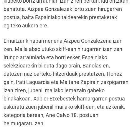
klubeko bortz arraunlari izan ziren bertan, lau ontzitan
banatuta. Aizpea Gonzalezek lortu zuen hirugarren
postua, baita Espainiako taldearekin prestaketak
egiteko aukera ere.
Emaitzarik nabarmenena Aizpea Gonzalezena izan
zen. Maila absolutuko skiff-ean hirugarren izan zen
Irungo arraunlaria eta horri esker, Espainiako
selekzioarekin bilduta dago orain, Bañolas-en,
datozen nazioarteko hitzorduak prestatzen. Honez
gain, Irati Laguardia eta Maitane Zapirain zazpigarren
izan ziren, jubenil mailako lemazain gabeko
binakakoan. Xabier Etxebestek hamargarren postua
eskuratu zuen jubenil mailako skiff-ean, eta azkenik,
kategoria berean, Ane Calvo 18. postuan
helmugaratu zen.