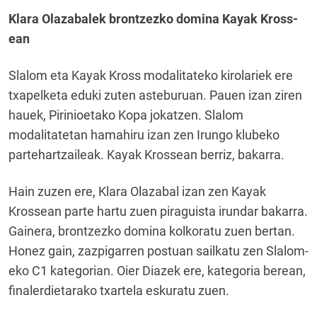
Klara Olazabalek brontzezko domina Kayak Kross-
ean
Slalom eta Kayak Kross modalitateko kirolariek ere
txapelketa eduki zuten asteburuan. Pauen izan ziren
hauek, Pirinioetako Kopa jokatzen. Slalom
modalitatetan hamahiru izan zen Irungo klubeko
partehartzaileak. Kayak Krossean berriz, bakarra.
Hain zuzen ere, Klara Olazabal izan zen Kayak
Krossean parte hartu zuen piraguista irundar bakarra.
Gainera, brontzezko domina kolkoratu zuen bertan.
Honez gain, zazpigarren postuan sailkatu zen Slalom-
eko C1 kategorian. Oier Diazek ere, kategoria berean,
finalerdietarako txartela eskuratu zuen.