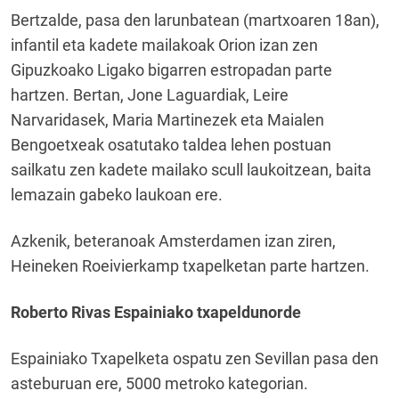
Bertzalde, pasa den larunbatean (martxoaren 18an),
infantil eta kadete mailakoak Orion izan zen
Gipuzkoako Ligako bigarren estropadan parte
hartzen. Bertan, Jone Laguardiak, Leire
Narvaridasek, Maria Martinezek eta Maialen
Bengoetxeak osatutako taldea lehen postuan
sailkatu zen kadete mailako scull laukoitzean, baita
lemazain gabeko laukoan ere.
Azkenik, beteranoak Amsterdamen izan ziren,
Heineken Roeivierkamp txapelketan parte hartzen.
Roberto Rivas Espainiako txapeldunorde
Espainiako Txapelketa ospatu zen Sevillan pasa den
asteburuan ere, 5000 metroko kategorian.