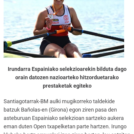
Irundarra Espainiako selekzioarekin bilduta dago
orain datozen nazioarteko hitzorduetarako
prestaketak egiteko
Santiagotarrak-BM aulki mugikorreko taldekide
batzuk Bañolas-en (Girona) egon ziren pasa den
asteburuan Espainiako selekzioan sartzeko aukera
eman duten Open txapelketan parte hartzen. Irungo