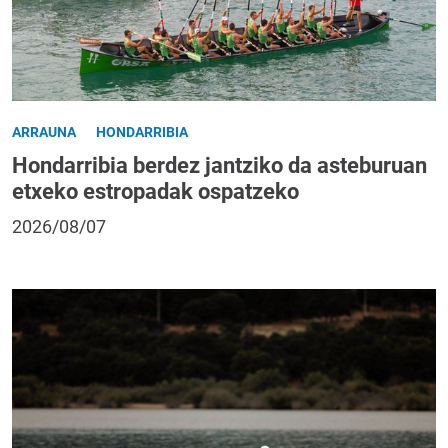
ARRAUNA
HONDARRIBIA
Hondarribia berdez jantziko da asteburuan
etxeko estropadak ospatzeko
2026/08/07