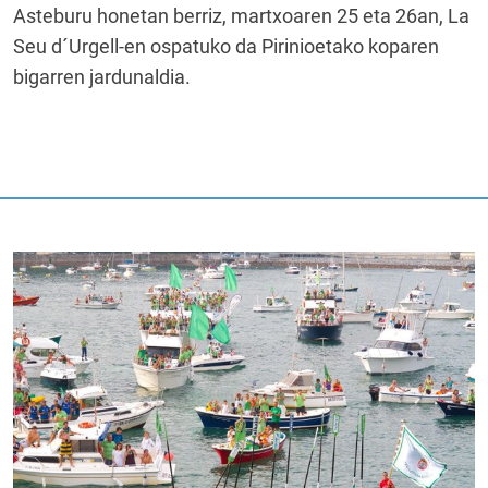
Asteburu honetan berriz, martxoaren 25 eta 26an, La
Seu d´Urgell-en ospatuko da Pirinioetako koparen
bigarren jardunaldia.