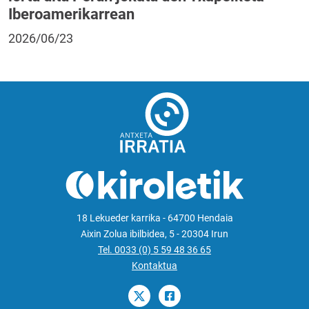
Iberoamerikarrean
2026/06/23
18 Lekueder karrika - 64700 Hendaia
Aixin Zolua ibilbidea, 5 - 20304 Irun
Tel. 0033 (0) 5 59 48 36 65
Kontaktua