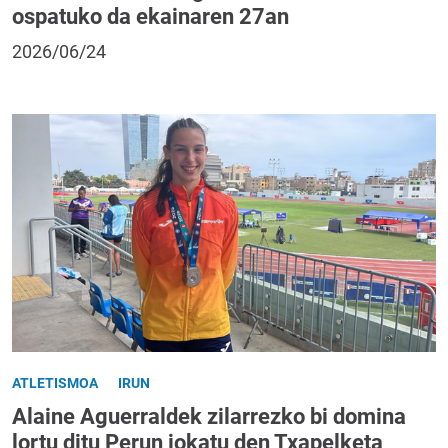
ospatuko da ekainaren 27an
2026/06/24
ATLETISMOA
IRUN
Alaine Aguerraldek zilarrezko bi domina
lortu ditu Perun jokatu den Txapelketa