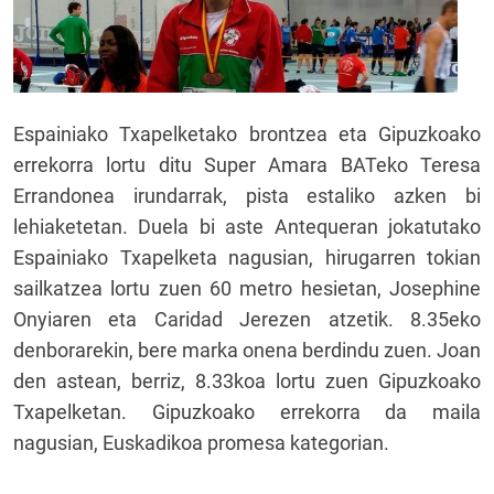
Espainiako Txapelketako brontzea eta Gipuzkoako
errekorra lortu ditu Super Amara BATeko Teresa
Errandonea irundarrak, pista estaliko azken bi
lehiaketetan. Duela bi aste Antequeran jokatutako
Espainiako Txapelketa nagusian, hirugarren tokian
sailkatzea lortu zuen 60 metro hesietan, Josephine
Onyiaren eta Caridad Jerezen atzetik. 8.35eko
denborarekin, bere marka onena berdindu zuen. Joan
den astean, berriz, 8.33koa lortu zuen Gipuzkoako
Txapelketan. Gipuzkoako errekorra da maila
nagusian, Euskadikoa promesa kategorian.