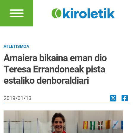
ATLETISMOA
Amaiera bikaina eman dio
Teresa Errandoneak pista
estaliko denboraldiari
2019/01/13