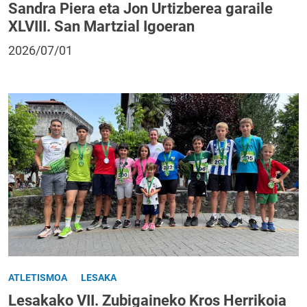
Sandra Piera eta Jon Urtizberea garaile
XLVIII. San Martzial Igoeran
2026/07/01
ATLETISMOA
LESAKA
Lesakako VII. Zubigaineko Kros Herrikoia