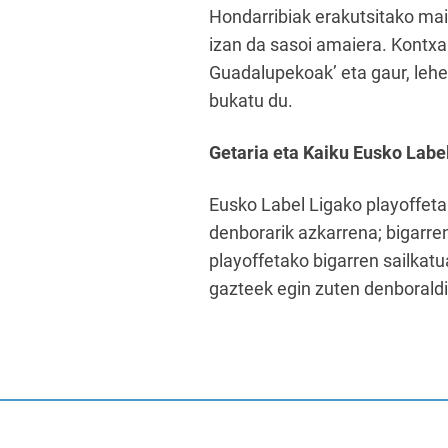
Hondarribiak erakutsitako mail
izan da sasoi amaiera. Kontx
Guadalupekoak’ eta gaur, lehe
bukatu du.
Getaria eta Kaiku Eusko Label
Eusko Label Ligako playoffeta
denborarik azkarrena; bigarren
playoffetako bigarren sailkatu
gazteek egin zuten denboraldi 