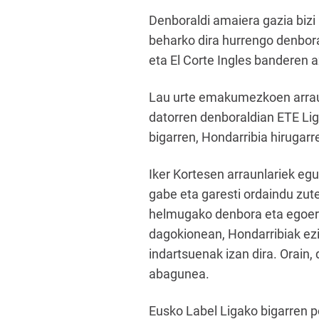
Denboraldi amaiera gazia bizi
beharko dira hurrengo denbora
eta El Corte Ingles banderen 
Lau urte emakumezkoen arraun
datorren denboraldian ETE Lig
bigarren, Hondarribia hirugarr
Iker Kortesen arraunlariek egu
gabe eta garesti ordaindu zut
helmugako denbora eta egoera 
dagokionean, Hondarribiak ez
indartsuenak izan dira. Orain
abagunea.
Eusko Label Ligako bigarren p