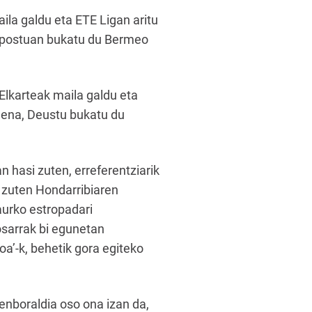
la galdu eta ETE Ligan aritu
ko postuan bukatu du Bermeo
lkarteak maila galdu eta
suena, Deustu bukatu du
 hasi zuten, erreferentziarik
 zuten Hondarribiaren
aurko estropadari
osarrak bi egunetan
a’-k, behetik gora egiteko
enboraldia oso ona izan da,