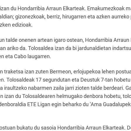
 izan du Hondarribia Arraun Elkarteak. Emakumezkoak mai
ldian; gizonezkoak, berriz, hirugarren eta azken aurre
azken edizioak.
 talde onenen artean igaro ostean, Hondarribia Arraun E
an ariko da. Tolosaldea izan da bi jardunaldietan indart
en eta Cabo laugarren.
n traketsa izan zuten Bermeon, erlojupekoa lehen postuan
en. Tolosaldeak 17 segundutan eta Deustuk 7-tan hobetu
iraultzeko nabarmen zaila jarri zioten talde berdeari. G
in izan du Tolosaldearen helmugako denbora hobetu, tol
, denboraldia ETE Ligan egin beharko du ‘Ama Guadalupeko
ostuan bukatu du sasoia Hondarribia Arraun Elkarteak. D