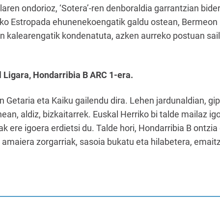
aren ondorioz, ‘Sotera’-ren denboraldia garrantzian bide
ako Estropada ehunenekoengatik galdu ostean, Bermeon 
n kalearengatik kondenatuta, azken aurreko postuan sail
 Ligara, Hondarribia B ARC 1-era.
n Getaria eta Kaiku gailendu dira. Lehen jardunaldian, gi
ean, aldiz, bizkaitarrek. Euskal Herriko bi talde mailaz i
ak ere igoera erdietsi du. Talde hori, Hondarribia B ontzi
amaiera zorgarriak, sasoia bukatu eta hilabetera, emaitz