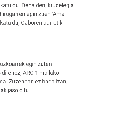
rkatu du. Dena den, krudelegia
hirugarren egin zuen ‘Ama
katu da, Caboren aurretik
puzkoarrek egin zuten
go direnez, ARC 1 mailako
a da. Zuzenean ez bada izan,
ak jaso ditu.