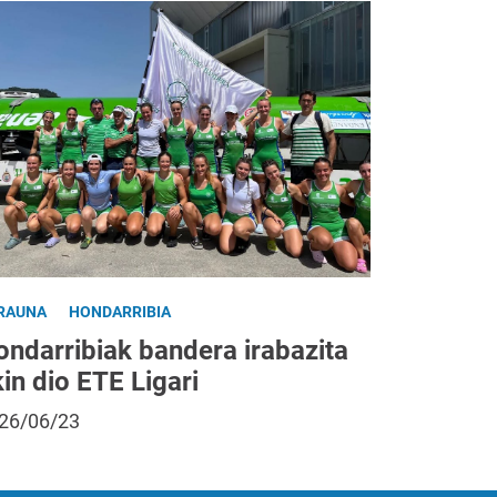
RAUNA
HONDARRIBIA
ondarribiak bandera irabazita
in dio ETE Ligari
26/06/23