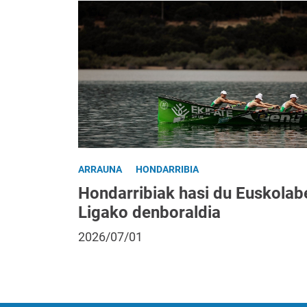
ARRAUNA
HONDARRIBIA
Hondarribiak hasi du Euskolab
Ligako denboraldia
2026/07/01