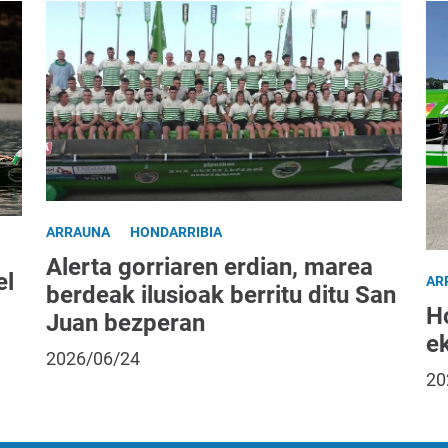
ARRAUNA
HONDARRIBIA
Alerta gorriaren erdian, marea
el
AR
berdeak ilusioak berritu ditu San
H
Juan bezperan
ek
2026/06/24
20