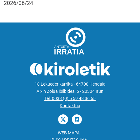
2026/06/24
18 Lekueder karrika - 64700 Hendaia
Aixin Zolua ibilbidea, 5 - 20304 Irun
Tel. 0033 (0) 5 59 48 36 65
Kontaktua
WEB MAPA