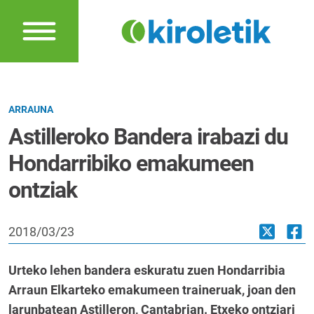
ARRAUNA
Astilleroko Bandera irabazi du
Hondarribiko emakumeen
ontziak
2018/03/23
Urteko lehen bandera eskuratu zuen Hondarribia
Arraun Elkarteko emakumeen traineruak, joan den
larunbatean Astilleron, Cantabrian. Etxeko ontziari