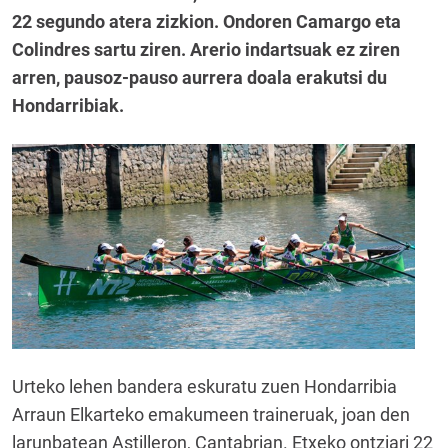
22 segundo atera zizkion. Ondoren Camargo eta
Colindres sartu ziren. Arerio indartsuak ez ziren
arren, pausoz-pauso aurrera doala erakutsi du
Hondarribiak.
Urteko lehen bandera eskuratu zuen Hondarribia
Arraun Elkarteko emakumeen traineruak, joan den
larunbatean Astilleron, Cantabrian. Etxeko ontziari 22