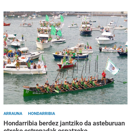
ARRAUNA
HONDARRIBIA
Hondarribia berdez jantziko da asteburuan
etxeko estropadak ospatzeko