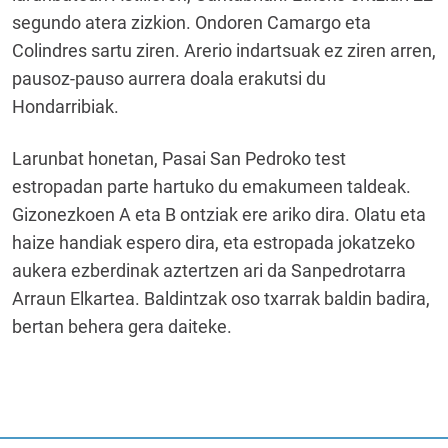
segundo atera zizkion. Ondoren Camargo eta
Colindres sartu ziren. Arerio indartsuak ez ziren arren,
pausoz-pauso aurrera doala erakutsi du
Hondarribiak.
Larunbat honetan, Pasai San Pedroko test
estropadan parte hartuko du emakumeen taldeak.
Gizonezkoen A eta B ontziak ere ariko dira. Olatu eta
haize handiak espero dira, eta estropada jokatzeko
aukera ezberdinak aztertzen ari da Sanpedrotarra
Arraun Elkartea. Baldintzak oso txarrak baldin badira,
bertan behera gera daiteke.