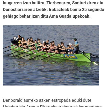
laugarren izan baitira, Zierbenaren, Santurtziren eta
Donostiarraren atzetik. Irabazleak baino 25 segundo
gehiago behar izan ditu Ama Guadalupekoak.
Denboraldiaurreko azken estropada eduki dute
Hondarribia Arraun Elkarteko traineruek larunbatean,