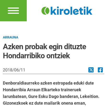
ARRAUNA
Azken probak egin dituzte
Hondarribiko ontziek
2018/06/11
Denboraldiaurreko azken estropada eduki dute
Hondarribia Arraun Elkarteko traineruek
larunbatean, Gure Esku Dago banderan, Lekeition.
Gizonezkoek ez dute mailarik onena eman,