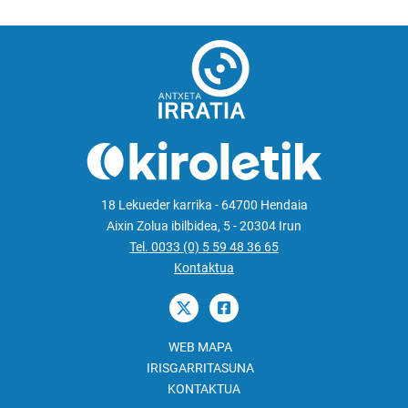
18 Lekueder karrika - 64700 Hendaia
Aixin Zolua ibilbidea, 5 - 20304 Irun
Tel. 0033 (0) 5 59 48 36 65
Kontaktua
WEB MAPA
IRISGARRITASUNA
KONTAKTUA