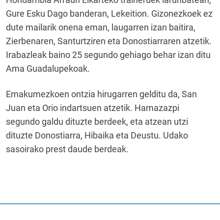
Gure Esku Dago banderan, Lekeition. Gizonezkoek ez
dute mailarik onena eman, laugarren izan baitira,
Zierbenaren, Santurtziren eta Donostiarraren atzetik.
Irabazleak baino 25 segundo gehiago behar izan ditu
Ama Guadalupekoak.
Emakumezkoen ontzia hirugarren gelditu da, San
Juan eta Orio indartsuen atzetik. Hamazazpi
segundo galdu dituzte berdeek, eta atzean utzi
dituzte Donostiarra, Hibaika eta Deustu. Udako
sasoirako prest daude berdeak.