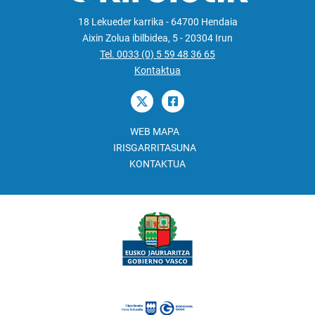
18 Lekueder karrika - 64700 Hendaia
Aixin Zolua ibilbidea, 5 - 20304 Irun
Tel. 0033 (0) 5 59 48 36 65
Kontaktua
WEB MAPA
IRISGARRITASUNA
KONTAKTUA