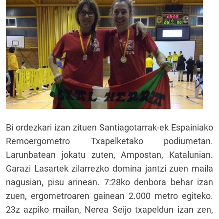
Bi ordezkari izan zituen Santiagotarrak-ek Espainiako
Remoergometro Txapelketako podiumetan.
Larunbatean jokatu zuten, Ampostan, Katalunian.
Garazi Lasartek zilarrezko domina jantzi zuen maila
nagusian, pisu arinean. 7:28ko denbora behar izan
zuen, ergometroaren gainean 2.000 metro egiteko.
23z azpiko mailan, Nerea Seijo txapeldun izan zen,