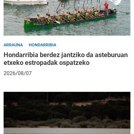
ARRAUNA
HONDARRIBIA
Hondarribia berdez jantziko da asteburuan
etxeko estropadak ospatzeko
2026/08/07