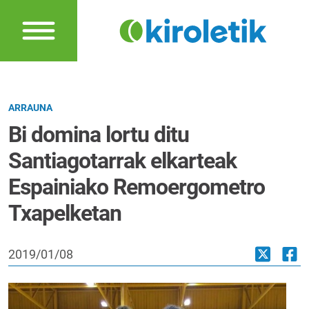
ARRAUNA
Bi domina lortu ditu
Santiagotarrak elkarteak
Espainiako Remoergometro
Txapelketan
2019/01/08