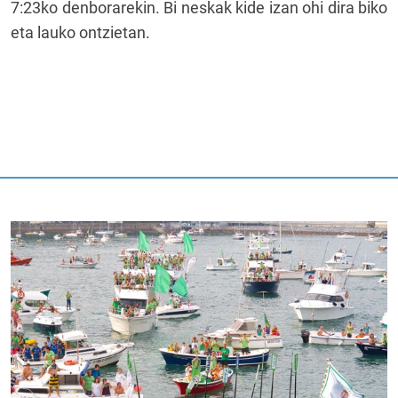
7:23ko denborarekin. Bi neskak kide izan ohi dira biko
eta lauko ontzietan.