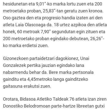
hesidunetan eta 9,01’’-ko marka lortu zuen eta 200
metroetako proban, 25,83’’-tan geratu zuen kronoa.
Oso gaztea den eta progresio handia izaten ari den
atleta Laia Olascoaga da. 18 urtez azpikoa den atleta
honek, 60 metroak 7,90’’ segundutan egin zituen eta
200 metroetako proban egindako debutean, 26,26’’-
ko marka erdietsi zuen.
Gizonezkoen partaidetzari dagokionez, Unai
Gonzalezek pertika jauzian egindako lana
nabarmendu behar da. Bere marka pertsonala
gainditu eta 4,45metroko langa gainditzeko
gaitasuna erakutsi zuen.
Orotara, Bidasoa Atletiko Taldeak 76 atleta izan ziren
Donostiko Belodromoan parte-hartze libreetan gutxi