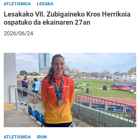
ATLETISMOA
LESAKA
Lesakako VII. Zubigaineko Kros Herrikoia
ospatuko da ekainaren 27an
2026/06/24
ATLETISMOA
IRUN