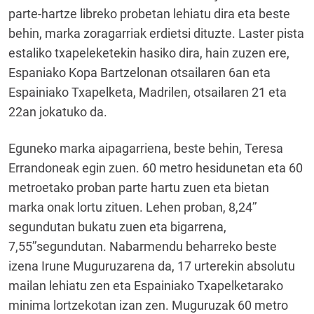
parte-hartze libreko probetan lehiatu dira eta beste
behin, marka zoragarriak erdietsi dituzte. Laster pista
estaliko txapeleketekin hasiko dira, hain zuzen ere,
Espaniako Kopa Bartzelonan otsailaren 6an eta
Espainiako Txapelketa, Madrilen, otsailaren 21 eta
22an jokatuko da.
Eguneko marka aipagarriena, beste behin, Teresa
Errandoneak egin zuen. 60 metro hesidunetan eta 60
metroetako proban parte hartu zuen eta bietan
marka onak lortu zituen. Lehen proban, 8,24’’
segundutan bukatu zuen eta bigarrena,
7,55’’segundutan. Nabarmendu beharreko beste
izena Irune Muguruzarena da, 17 urterekin absolutu
mailan lehiatu zen eta Espainiako Txapelketarako
minima lortzekotan izan zen. Muguruzak 60 metro