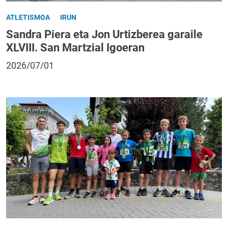
ATLETISMOA
IRUN
Sandra Piera eta Jon Urtizberea garaile
XLVIII. San Martzial Igoeran
2026/07/01