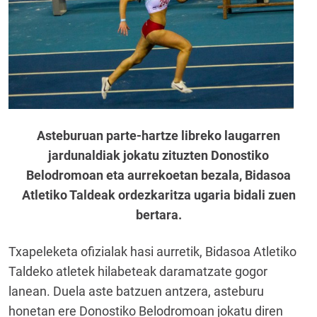
Asteburuan parte-hartze libreko laugarren
jardunaldiak jokatu zituzten Donostiko
Belodromoan eta aurrekoetan bezala, Bidasoa
Atletiko Taldeak ordezkaritza ugaria bidali zuen
bertara.
Txapeleketa ofizialak hasi aurretik, Bidasoa Atletiko
Taldeko atletek hilabeteak daramatzate gogor
lanean. Duela aste batzuen antzera, asteburu
honetan ere Donostiko Belodromoan jokatu diren