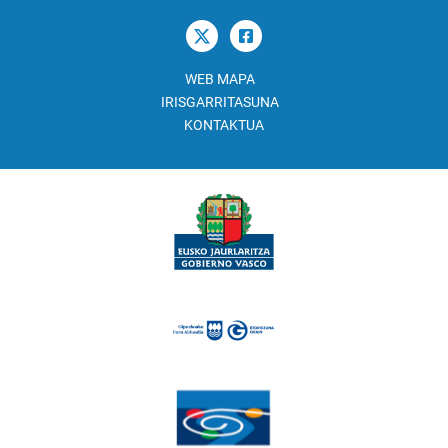
WEB MAPA
IRISGARRITASUNA
KONTAKTUA