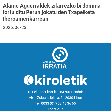
Alaine Aguerraldek zilarrezko bi domina
lortu ditu Perun jokatu den Txapelketa
Iberoamerikarrean
2026/06/23
18 Lekueder karrika - 64700 Hendaia
Aixin Zolua ibilbidea, 5 - 20304 Irun
Tel. 0033 (0) 5 59 48 36 65
Kontaktua